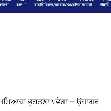
ਡਾਇਰੀ
ਕਲਾ
ਵੀਡੀਓ ਵਿਚਾਰ/ਤਕਰੀਰ/ਲੇਖ/ਕਵਿਤਾ/ਕਹਾਣੀ
ਵੀਡੀਓ
 ਖ਼ਮਿਆਜ਼ਾ ਭੁਗਤਣਾ ਪਵੇਗਾ — ਉਜਾਗਰ