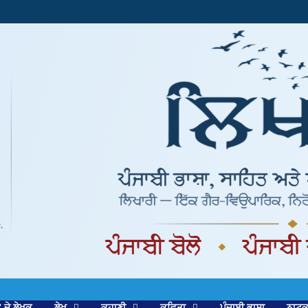
’ ਦੇ ਲੇਖਕ
ਲੇਖ
ਕਹਾਣੀ
ਕਵਿਤਾ
ਪੰਜਾਬੀ ਭਾਸ਼ਾ
ਨਾਟ