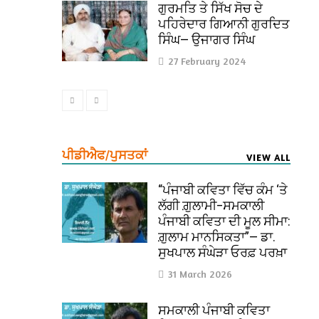
ਗੁਰਮਤਿ ਤੇ ਸਿੱਖ ਸੋਚ ਦੇ
ਪਹਿਰੇਦਾਰ ਗਿਆਨੀ ਗੁਰਦਿਤ
ਸਿੰਘ— ਉਜਾਗਰ ਸਿੰਘ
27 February 2024
ਪੀਡੀਐਫ/ਪੁਸਤਕਾਂ
VIEW ALL
“ਪੰਜਾਬੀ ਕਵਿਤਾ ਵਿੱਚ ਕੰਮ ‘ਤੇ
ਲੱਗੀ ਗ਼ੁਲਾਮੀ–ਸਮਕਾਲੀ
ਪੰਜਾਬੀ ਕਵਿਤਾ ਦੀ ਮੂਲ ਸੀਮਾ:
ਗ਼ੁਲਾਮ ਮਾਨਸਿਕਤਾ”— ਡਾ.
ਸੁਖਪਾਲ ਸੰਘੇੜਾ ਓਰਫ਼ ਪਰਖ਼ਾ
31 March 2026
ਸਮਕਾਲੀ ਪੰਜਾਬੀ ਕਵਿਤਾ