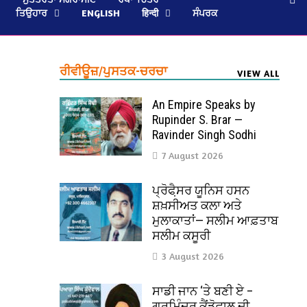
ਤਿਉਹਾਰ
ENGLISH
हिन्दी
ਸੰਪਰਕ
ਰੀਵੀਊਜ਼/ਪੁਸਤਕ-ਚਰਚਾ
VIEW ALL
An Empire Speaks by
Rupinder S. Brar —
Ravinder Singh Sodhi
7 August 2026
ਪ੍ਰੋਫੈ਼ਸਰ ਯੂਨਿਸ ਹਸਨ
ਸ਼ਖ਼ਸੀਅਤ ਕਲਾ ਅਤੇ
ਮੁਲਾਕਾਤਾਂ— ਸਲੀਮ ਆਫ਼ਤਾਬ
ਸਲੀਮ ਕਸੂਰੀ
3 August 2026
ਸਾਡੀ ਜਾਨ ‘ਤੇ ਬਣੀ ਏ –
ਗੁਰਮਿੰਦਰ ਕੈਂਡੋਵਾਲ ਦੀ