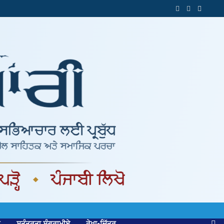
ਕ
ਸੁਤੰਤਰਤਾ ਸੰਗਰਾਮੀਏ
ਰੇਖਾ-ਚਿੱਤਰ