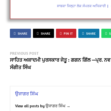
ਸਾਬਕਾ ਜਿਲ੍ਹਾ ਲੋਕ ਸੰਪਰਕ ਅਧਿਕਾਰੀ
|
SHARE
SHARE
PIN IT
SHARE
Post
Previous
PREVIOUS POST
post:
ਸਾਹਿਤ ਅਕਾਦਮੀ ਪੁਰਸਕਾਰ ਜੇਤੂ : ਗਗਨ ਗਿੱਲ —ਪ੍ਰ. ਨਵ
navigation
ਸੰਗੀਤ ਸਿੰਘ
ਉਜਾਗਰ ਸਿੰਘ
View all posts by ਉਜਾਗਰ ਸਿੰਘ →