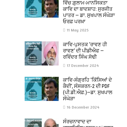
ਵਿੱਚ ਗ਼ੁਲਾਮ-ਮਾਨਸਿਕਤਾ
ਕਾਵਿ ਦਾ ਬਾਦਸ਼ਾਹ: ਸੁਰਜੀਤ
ਪਾਤਰ — ਡਾ. ਸੁਖਪਾਲ ਸੰਘੇੜਾ
ਓਰਫ਼ ਪਰਖ਼ਾ
11 May 2025
ਕਾਵਿ-ਪੁਸਤਕ ‘ਰਾਵਣ ਹੀ
ਰਾਵਣ’ ਦੀ ਪੀਡੀਐਫ —
ਰਵਿੰਦਰ ਸਿੰਘ ਸੋਢੀ
17 December 2024
ਕਾਵਿ-ਸੰਗ੍ਰਹਿ ‘ਕਿੱਸਿਆਂ ਦੇ
ਕੈਦੀ’, ਸੰਸਕਰਨ-2 ਦੀ PDF
(ਪੀ.ਡੀ.ਐਫ਼.)—ਡਾ. ਸੁਖਪਾਲ
ਸੰਘੇੜਾ
16 December 2024
ਸੰਰਚਨਾਵਾਦ ਦਾ