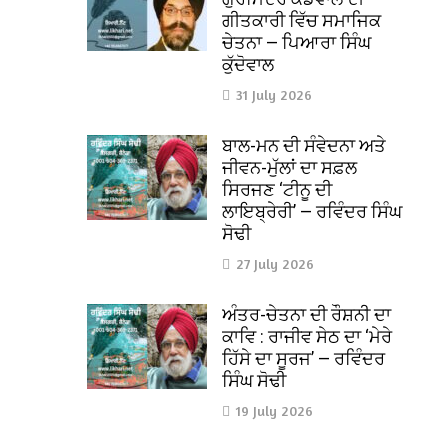
ਗੀਤਕਾਰੀ ਵਿੱਚ ਸਮਾਜਿਕ
ਚੇਤਨਾ — ਪਿਆਰਾ ਸਿੰਘ
ਕੁੱਦੋਵਾਲ
31 July 2026
ਬਾਲ-ਮਨ ਦੀ ਸੰਵੇਦਨਾ ਅਤੇ
ਜੀਵਨ-ਮੁੱਲਾਂ ਦਾ ਸਫ਼ਲ
ਸਿਰਜਣ ‘ਟੀਨੂ ਦੀ
ਲਾਇਬ੍ਰੇਰੀ’ — ਰਵਿੰਦਰ ਸਿੰਘ
ਸੋਢੀ
27 July 2026
ਅੰਤਰ-ਚੇਤਨਾ ਦੀ ਰੌਸ਼ਨੀ ਦਾ
ਕਾਵਿ : ਰਾਜੀਵ ਸੇਠ ਦਾ ‘ਮੇਰੇ
ਹਿੱਸੇ ਦਾ ਸੂਰਜ’ — ਰਵਿੰਦਰ
ਸਿੰਘ ਸੋਢੀ
19 July 2026