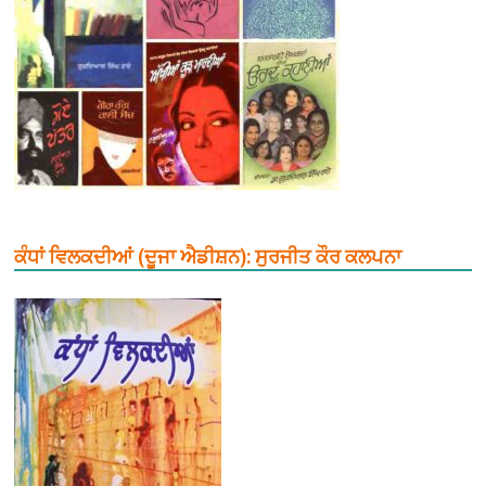
ਕੰਧਾਂ ਵਿਲਕਦੀਆਂ (ਦੂਜਾ ਐਡੀਸ਼ਨ): ਸੁਰਜੀਤ ਕੌਰ ਕਲਪਨਾ