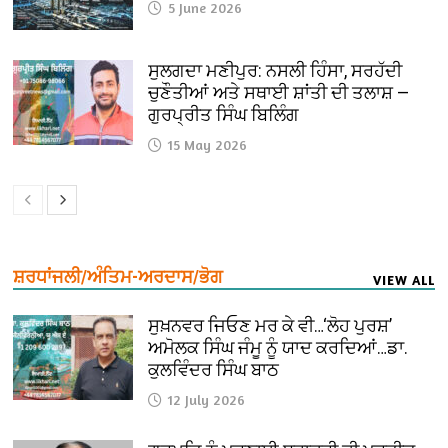
5 June 2026
ਸੁਲਗਦਾ ਮਣੀਪੁਰ: ਨਸਲੀ ਹਿੰਸਾ, ਸਰਹੱਦੀ
ਚੁਣੌਤੀਆਂ ਅਤੇ ਸਥਾਈ ਸ਼ਾਂਤੀ ਦੀ ਤਲਾਸ਼ —
ਗੁਰਪ੍ਰੀਤ ਸਿੰਘ ਬਿਲਿੰਗ
15 May 2026
ਸ਼ਰਧਾਂਜਲੀ/ਅੰਤਿਮ-ਅਰਦਾਸ/ਭੋਗ
VIEW ALL
ਸੁਖ਼ਨਵਰ ਜਿਓਣ ਮਰ ਕੇ ਵੀ…‘ਲੋਹ ਪੁਰਸ਼’
ਅਮੋਲਕ ਸਿੰਘ ਜੰਮੂ ਨੂੰ ਯਾਦ ਕਰਦਿਆਂ…ਡਾ.
ਕੁਲਵਿੰਦਰ ਸਿੰਘ ਬਾਠ
12 July 2026