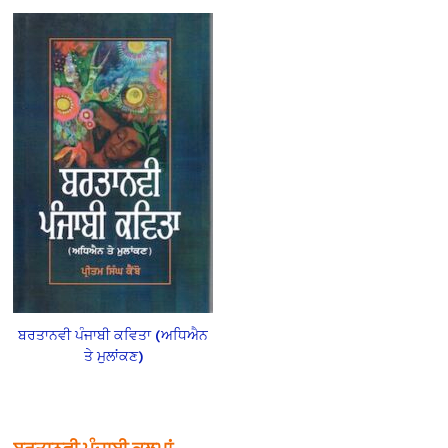
ਬਰਤਾਨਵੀ ਪੰਜਾਬੀ ਕਵਿਤਾ (ਅਧਿਐਨ
ਤੇ ਮੁਲਾਂਕਣ)