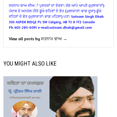
ਸਤਨਾਮ ਢਾਅ ਦੀਅਾਂ ਪੁਸਤਕਾਂ ਦਾ ਵੇਰਵਾ:
ਰੰਗ ਆਪੋ ਆਪਣੇ (ਮੁਲਾਕਾਤਾਂ)
ਪੰਜਾਬ ਦੇ ਅਨਮੋਲ ਹੀਰੇ ਡੂੰਘੇ ਵਹਿਣਾਂ ਦੇ ਭੇਤ (ਮੁਲਾਕਾਤਾਂ: ਭਾਗ ਦੂਜਾ)
ਡੂੰਘੇ
ਵਹਿਣਾਂ ਦੇ ਭੇਤ (ਮੁਲਾਕਾਤਾਂ: ਭਾਗ ਪਹਿਲਾ)
ਪਤਾ:
Satnam Singh Dhah
303 ASPEN RIDGE PL SW
Calgary, AB T3 H 1T2
Canada
Ph.403-285-6091
e-mail:satnam.dhah@gmail.com
View all posts by ਸਤਨਾਮ ਢਾਅ →
YOU MIGHT ALSO LIKE