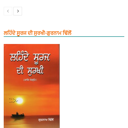
ਲਹਿੰਦੇ ਸੂਰਜ ਦੀ ਸੁਰਖੀ-ਗੁਰਨਾਮ ਢਿੱਲੋਂ