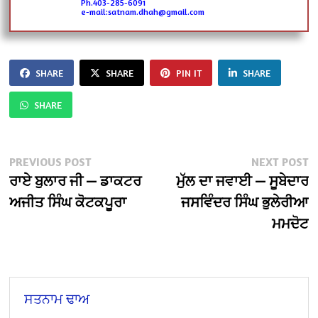
Ph.403-285-6091
e-mail:satnam.dhah@gmail.com
SHARE
SHARE
PIN IT
SHARE
SHARE
Post
Previous
N
PREVIOUS POST
NEXT POST
post:
po
ਰਾਏ ਬੁਲਾਰ ਜੀ — ਡਾਕਟਰ
ਮੁੱਲ ਦਾ ਜਵਾਈ — ਸੂਬੇਦਾਰ
navigation
ਅਜੀਤ ਸਿੰਘ ਕੋਟਕਪੂਰਾ
ਜਸਵਿੰਦਰ ਸਿੰਘ ਭੁਲੇਰੀਆ
ਮਮਦੋਟ
ਸਤਨਾਮ ਢਾਅ