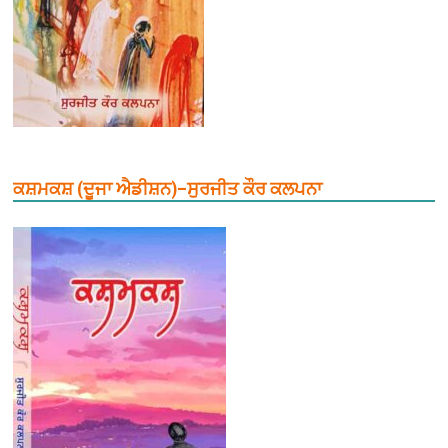
ਕਸ਼ਮਕਸ਼ (ਦੂਜਾ ਐਡੀਸ਼ਨ)–ਸੁਰਜੀਤ ਕੌਰ ਕਲਪਨਾ