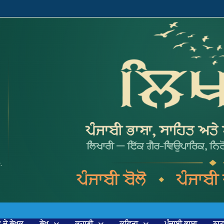
’ ਦੇ ਲੇਖਕ
ਲੇਖ
ਕਹਾਣੀ
ਕਵਿਤਾ
ਪੰਜਾਬੀ ਭਾਸ਼ਾ
ਨਾ