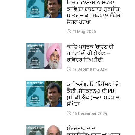
ਵਿੱਚ ਗ਼ੁਲਾਮ-ਮਾਨਸਿਕਤਾ
ਕਾਵਿ ਦਾ ਬਾਦਸ਼ਾਹ: ਸੁਰਜੀਤ
ਪਾਤਰ — ਡਾ. ਸੁਖਪਾਲ ਸੰਘੇੜਾ
ਓਰਫ਼ ਪਰਖ਼ਾ
11 May 2025
ਕਾਵਿ-ਪੁਸਤਕ ‘ਰਾਵਣ ਹੀ
ਰਾਵਣ’ ਦੀ ਪੀਡੀਐਫ —
ਰਵਿੰਦਰ ਸਿੰਘ ਸੋਢੀ
17 December 2024
ਕਾਵਿ-ਸੰਗ੍ਰਹਿ ‘ਕਿੱਸਿਆਂ ਦੇ
ਕੈਦੀ’, ਸੰਸਕਰਨ-2 ਦੀ PDF
(ਪੀ.ਡੀ.ਐਫ਼.)—ਡਾ. ਸੁਖਪਾਲ
ਸੰਘੇੜਾ
16 December 2024
ਸੰਰਚਨਾਵਾਦ ਦਾ