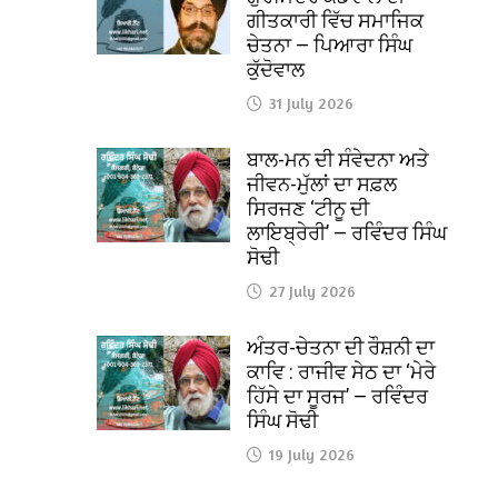
ਗੀਤਕਾਰੀ ਵਿੱਚ ਸਮਾਜਿਕ
ਚੇਤਨਾ — ਪਿਆਰਾ ਸਿੰਘ
ਕੁੱਦੋਵਾਲ
31 July 2026
ਬਾਲ-ਮਨ ਦੀ ਸੰਵੇਦਨਾ ਅਤੇ
ਜੀਵਨ-ਮੁੱਲਾਂ ਦਾ ਸਫ਼ਲ
ਸਿਰਜਣ ‘ਟੀਨੂ ਦੀ
ਲਾਇਬ੍ਰੇਰੀ’ — ਰਵਿੰਦਰ ਸਿੰਘ
ਸੋਢੀ
27 July 2026
ਅੰਤਰ-ਚੇਤਨਾ ਦੀ ਰੌਸ਼ਨੀ ਦਾ
ਕਾਵਿ : ਰਾਜੀਵ ਸੇਠ ਦਾ ‘ਮੇਰੇ
ਹਿੱਸੇ ਦਾ ਸੂਰਜ’ — ਰਵਿੰਦਰ
ਸਿੰਘ ਸੋਢੀ
19 July 2026