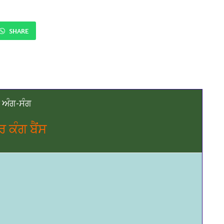
SHARE
ੇ ਅੰਗ-ਸੰਗ
 ਕੰਗ ਬੈਂਸ