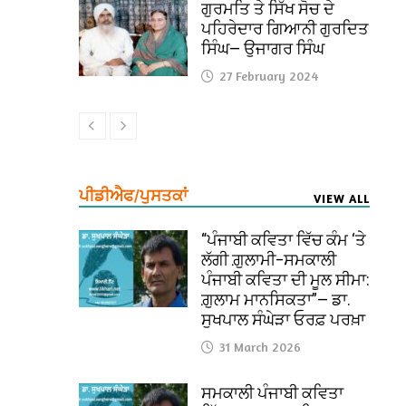
ਗੁਰਮਤਿ ਤੇ ਸਿੱਖ ਸੋਚ ਦੇ
ਪਹਿਰੇਦਾਰ ਗਿਆਨੀ ਗੁਰਦਿਤ
ਸਿੰਘ— ਉਜਾਗਰ ਸਿੰਘ
27 February 2024
ਪੀਡੀਐਫ/ਪੁਸਤਕਾਂ
VIEW ALL
“ਪੰਜਾਬੀ ਕਵਿਤਾ ਵਿੱਚ ਕੰਮ ‘ਤੇ
ਲੱਗੀ ਗ਼ੁਲਾਮੀ–ਸਮਕਾਲੀ
ਪੰਜਾਬੀ ਕਵਿਤਾ ਦੀ ਮੂਲ ਸੀਮਾ:
ਗ਼ੁਲਾਮ ਮਾਨਸਿਕਤਾ”— ਡਾ.
ਸੁਖਪਾਲ ਸੰਘੇੜਾ ਓਰਫ਼ ਪਰਖ਼ਾ
31 March 2026
ਸਮਕਾਲੀ ਪੰਜਾਬੀ ਕਵਿਤਾ