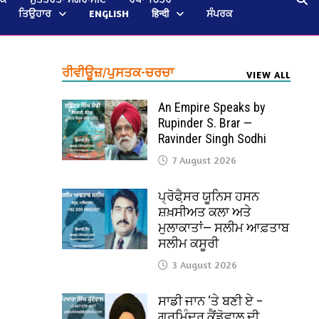
ਤਿਉਹਾਰ
ENGLISH
हिन्दी
ਸੰਪਰਕ
ਰੀਵੀਊਜ਼/ਪੁਸਤਕ-ਚਰਚਾ
VIEW ALL
An Empire Speaks by
Rupinder S. Brar —
Ravinder Singh Sodhi
7 August 2026
ਪ੍ਰੋਫੈ਼ਸਰ ਯੂਨਿਸ ਹਸਨ
ਸ਼ਖ਼ਸੀਅਤ ਕਲਾ ਅਤੇ
ਮੁਲਾਕਾਤਾਂ— ਸਲੀਮ ਆਫ਼ਤਾਬ
ਸਲੀਮ ਕਸੂਰੀ
3 August 2026
ਸਾਡੀ ਜਾਨ ‘ਤੇ ਬਣੀ ਏ –
ਗੁਰਮਿੰਦਰ ਕੈਂਡੋਵਾਲ ਦੀ