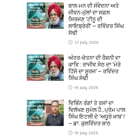
ਬਾਲ-ਮਨ ਦੀ ਸੰਵੇਦਨਾ ਅਤੇ
ਜੀਵਨ-ਮੁੱਲਾਂ ਦਾ ਸਫ਼ਲ
ਸਿਰਜਣ ‘ਟੀਨੂ ਦੀ
ਲਾਇਬ੍ਰੇਰੀ’ — ਰਵਿੰਦਰ ਸਿੰਘ
ਸੋਢੀ
27 July 2026
ਅੰਤਰ-ਚੇਤਨਾ ਦੀ ਰੌਸ਼ਨੀ ਦਾ
ਕਾਵਿ : ਰਾਜੀਵ ਸੇਠ ਦਾ ‘ਮੇਰੇ
ਹਿੱਸੇ ਦਾ ਸੂਰਜ’ — ਰਵਿੰਦਰ
ਸਿੰਘ ਸੋਢੀ
19 July 2026
ਵਿਭਿੰਨ ਰੰਗਾਂ ਤੇ ਰਸਾਂ ਦਾ
ਵਿਲੱਖਣ ਸੁਮੇਲ ਹੈ…ਪ੍ਰੇਮ ਪਾਲ
ਸਿੰਘ ਇਟਲੀ ਦੇ ‘ਅਧੂਰੇ ਖ਼ਾਬ’ !
— ਡਾ. ਕੁਲਵਿੰਦਰ ਬਾਠ
19 July 2026