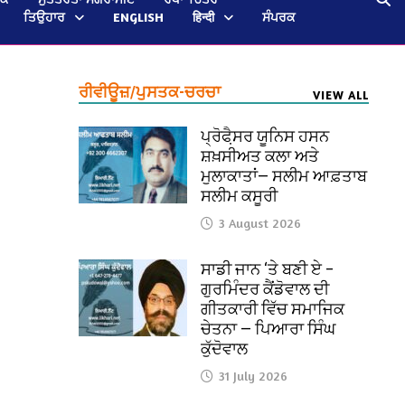
ਤਿਉਹਾਰ
ENGLISH
हिन्दी
ਸੰਪਰਕ
ਰੀਵੀਊਜ਼/ਪੁਸਤਕ-ਚਰਚਾ
VIEW ALL
ਪ੍ਰੋਫੈ਼ਸਰ ਯੂਨਿਸ ਹਸਨ
ਸ਼ਖ਼ਸੀਅਤ ਕਲਾ ਅਤੇ
ਮੁਲਾਕਾਤਾਂ— ਸਲੀਮ ਆਫ਼ਤਾਬ
ਸਲੀਮ ਕਸੂਰੀ
3 August 2026
ਸਾਡੀ ਜਾਨ ‘ਤੇ ਬਣੀ ਏ –
ਗੁਰਮਿੰਦਰ ਕੈਂਡੋਵਾਲ ਦੀ
ਗੀਤਕਾਰੀ ਵਿੱਚ ਸਮਾਜਿਕ
ਚੇਤਨਾ — ਪਿਆਰਾ ਸਿੰਘ
ਕੁੱਦੋਵਾਲ
31 July 2026