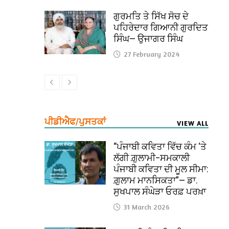
ਗੁਰਮਤਿ ਤੇ ਸਿੱਖ ਸੋਚ ਦੇ
ਪਹਿਰੇਦਾਰ ਗਿਆਨੀ ਗੁਰਦਿਤ
ਸਿੰਘ— ਉਜਾਗਰ ਸਿੰਘ
27 February 2024
ਪੀਡੀਐਫ/ਪੁਸਤਕਾਂ
VIEW ALL
“ਪੰਜਾਬੀ ਕਵਿਤਾ ਵਿੱਚ ਕੰਮ ‘ਤੇ
ਲੱਗੀ ਗ਼ੁਲਾਮੀ–ਸਮਕਾਲੀ
ਪੰਜਾਬੀ ਕਵਿਤਾ ਦੀ ਮੂਲ ਸੀਮਾ:
ਗ਼ੁਲਾਮ ਮਾਨਸਿਕਤਾ”— ਡਾ.
ਸੁਖਪਾਲ ਸੰਘੇੜਾ ਓਰਫ਼ ਪਰਖ਼ਾ
31 March 2026