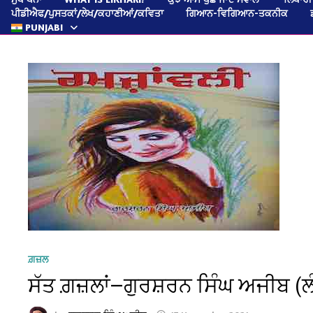
ਪੀਡੀਐਫ/ਪੁਸਤਕਾਂ/ਲੇਖ/ਕਹਾਣੀਆਂ/ਕਵਿਤਾ
ਗਿਆਨ-ਵਿਗਿਆਨ-ਤਕਨੀਕ
PUNJABI
ਗ਼ਜ਼ਲ
ਸੱਤ ਗ਼ਜ਼ਲਾਂ—ਗੁਰਸ਼ਰਨ ਸਿੰਘ ਅਜੀਬ (