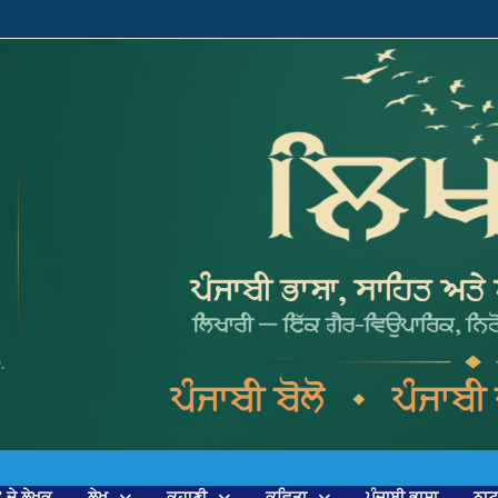
’ ਦੇ ਲੇਖਕ
ਲੇਖ
ਕਹਾਣੀ
ਕਵਿਤਾ
ਪੰਜਾਬੀ ਭਾਸ਼ਾ
ਨਾ