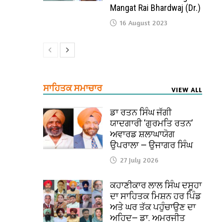
Mangat Rai Bhardwaj (Dr.)
16 August 2023
ਸਾਹਿਤਕ ਸਮਾਚਾਰ
VIEW ALL
ਡਾ ਰਤਨ ਸਿੰਘ ਜੱਗੀ
ਯਾਦਗਾਰੀ ‘ਗੁਰਮਤਿ ਰਤਨ’
ਅਵਾਰਡ ਸ਼ਲਾਘਾਯੋਗ
ਉਪਰਾਲਾ — ਉਜਾਗਰ ਸਿੰਘ
27 July 2026
ਕਹਾਣੀਕਾਰ ਲਾਲ ਸਿੰਘ ਦਸੂਹਾ
ਦਾ ਸਾਹਿਤਕ ਮਿਸ਼ਨ ਹਰ ਪਿੰਡ
ਅਤੇ ਘਰ ਤੱਕ ਪਹੁੰਚਾਉਣ ਦਾ
ਅਹਿਦ— ਡਾ. ਅਮਰਜੀਤ