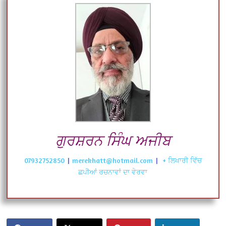
ਗੁਰਸ਼ਰਨ ਸਿੰਘ ਅਜੀਬ
07932752850
|
merekhatt@hotmail.com
|
+ ਲਿਖਾਰੀ ਵਿੱਚ
ਛਪੀਆਂ ਰਚਨਾਵਾਂ ਦਾ ਵੇਰਵਾ