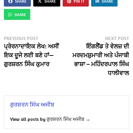
SHARE
SHARE
PIN IT
SHARE
SHARE
Post
Previous
N
PREVIOUS POST
NEXT POST
post:
po
ਪ੍ਰੇਰਨਾਦਾਇਕ ਲੇਖ: ਅਸੀਂ
ਇੰਗਲੈਂਡ ਤੇ ਵੇਲਜ਼ ਦੀ
navigation
ਇਕ ਦੂਜੇ ਲਈ ਬਣੇ ਹਾਂ—
ਮਰਦਮਸ਼ੁਮਾਰੀ ਅਤੇ ਪੰਜਾਬੀ
ਗੁਰਸ਼ਰਨ ਸਿੰਘ ਕੁਮਾਰ
ਭਾਸ਼ਾ – ਮਹਿੰਦਰਪਾਲ ਸਿੰਘ
ਧਾਲੀਵਾਲ
ਗੁਰਸ਼ਰਨ ਸਿੰਘ ਅਜੀਬ
View all posts by ਗੁਰਸ਼ਰਨ ਸਿੰਘ ਅਜੀਬ →