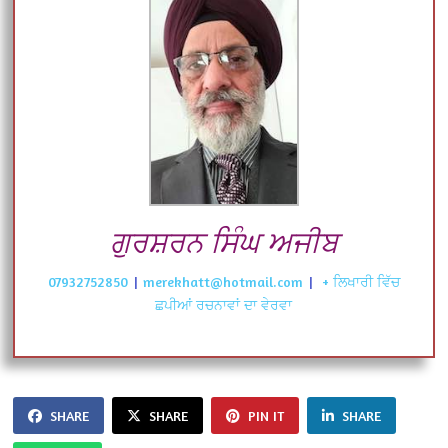
ਗੁਰਸ਼ਰਨ ਸਿੰਘ ਅਜੀਬ
07932752850
|
merekhatt@hotmail.com
|
+ ਲਿਖਾਰੀ ਵਿੱਚ
ਛਪੀਆਂ ਰਚਨਾਵਾਂ ਦਾ ਵੇਰਵਾ
SHARE
SHARE
PIN IT
SHARE