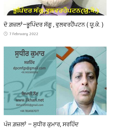
ਦੋ ਗ਼ਜ਼ਲਾਂ—ਭੂਪਿੰਦਰ ਸੱਗੂ , ਵੁਲਵਰਹੈਂਪਟਨ ( ਯੂ.ਕੇ. )
7 February 2022
ਪੰਜ ਗ਼ਜ਼ਲਾਂ — ਸੁਧੀਰ ਕੁਮਾਰ, ਸਰਹਿੰਦ