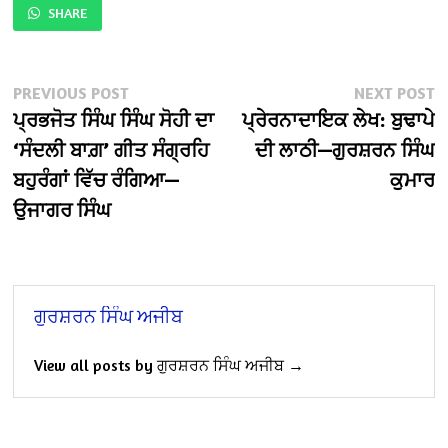
SHARE
Post
Previous
N
PREVIOUS POST
NEXT POST
post:
po
ਪ੍ਰਭਜੋਤ ਸਿੰਘ ਸਿੰਘ ਸੋਹੀ ਦਾ
ਪ੍ਰੇਰਨਾਦਾਇਕ ਲੇਖ: ਬੁਢਾਪੇ
navigation
‘ਸੰਦਲੀ ਬਾਗ਼’ ਗੀਤ ਸੰਗ੍ਰਹਿ
ਦੀ ਲਾਠੀ—ਗੁਰਸ਼ਰਨ ਸਿੰਘ
ਬਹੁਰੰਗਾਂ ਵਿੱਚ ਰੰਗਿਆ—
ਕੁਮਾਰ
ਉਜਾਗਰ ਸਿੰਘ
ਗੁਰਸ਼ਰਨ ਸਿੰਘ ਅਜੀਬ
View all posts by ਗੁਰਸ਼ਰਨ ਸਿੰਘ ਅਜੀਬ →