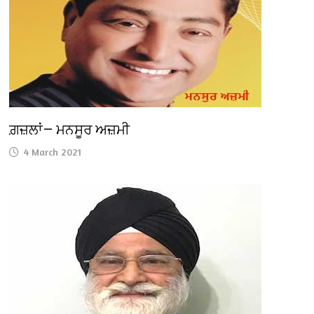
ਗ਼ਜ਼ਲਾਂ— ਮਨਸੂਰ ਅਜ਼ਮੀ
4 March 2021