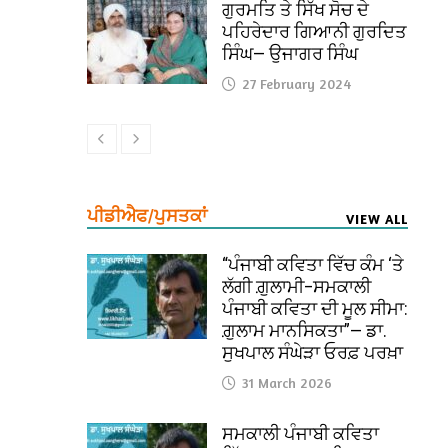
ਗੁਰਮਤਿ ਤੇ ਸਿੱਖ ਸੋਚ ਦੇ
ਪਹਿਰੇਦਾਰ ਗਿਆਨੀ ਗੁਰਦਿਤ
ਸਿੰਘ— ਉਜਾਗਰ ਸਿੰਘ
27 February 2024
ਪੀਡੀਐਫ/ਪੁਸਤਕਾਂ
VIEW ALL
“ਪੰਜਾਬੀ ਕਵਿਤਾ ਵਿੱਚ ਕੰਮ ‘ਤੇ
ਲੱਗੀ ਗ਼ੁਲਾਮੀ–ਸਮਕਾਲੀ
ਪੰਜਾਬੀ ਕਵਿਤਾ ਦੀ ਮੂਲ ਸੀਮਾ:
ਗ਼ੁਲਾਮ ਮਾਨਸਿਕਤਾ”— ਡਾ.
ਸੁਖਪਾਲ ਸੰਘੇੜਾ ਓਰਫ਼ ਪਰਖ਼ਾ
31 March 2026
ਸਮਕਾਲੀ ਪੰਜਾਬੀ ਕਵਿਤਾ