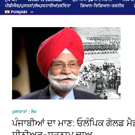
ਪੀਡੀਐਫ/ਪੁਸਤਕਾਂ/ਲੇਖ/ਕਹਾਣੀਆਂ/ਕਵਿਤਾ
ਗਿਆਨ-ਵਿਗਿਆਨ-ਤਕਨੀਕ
PUNJABI
ਮੁਲਾਕਾਤਾਂ
/
ਲੇਖ
ਪੰਜਾਬੀਆਂ ਦਾ ਮਾਣ: ਓਲੰਪਿਕ ਗੋਲਡ ਮ
ਸੀਨੀਅਰ–ਸਤਨਾਮ ਢਾਅ