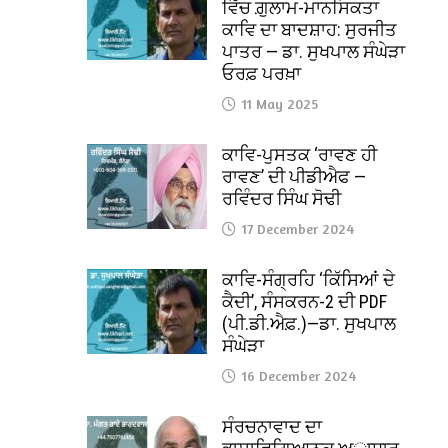
ਵਿੱਚ ਗ਼ੁਲਾਮ-ਮਾਨਸਿਕਤਾ
ਕਾਵਿ ਦਾ ਬਾਦਸ਼ਾਹ: ਸੁਰਜੀਤ
ਪਾਤਰ — ਡਾ. ਸੁਖਪਾਲ ਸੰਘੇੜਾ
ਓਰਫ਼ ਪਰਖ਼ਾ
11 May 2025
ਕਾਵਿ-ਪੁਸਤਕ ‘ਰਾਵਣ ਹੀ
ਰਾਵਣ’ ਦੀ ਪੀਡੀਐਫ —
ਰਵਿੰਦਰ ਸਿੰਘ ਸੋਢੀ
17 December 2024
ਕਾਵਿ-ਸੰਗ੍ਰਹਿ ‘ਕਿੱਸਿਆਂ ਦੇ
ਕੈਦੀ’, ਸੰਸਕਰਨ-2 ਦੀ PDF
(ਪੀ.ਡੀ.ਐਫ਼.)—ਡਾ. ਸੁਖਪਾਲ
ਸੰਘੇੜਾ
16 December 2024
ਸੰਰਚਨਾਵਾਦ ਦਾ