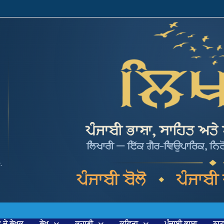
’ ਦੇ ਲੇਖਕ
ਲੇਖ
ਕਹਾਣੀ
ਕਵਿਤਾ
ਪੰਜਾਬੀ ਭਾਸ਼ਾ
ਨਾ