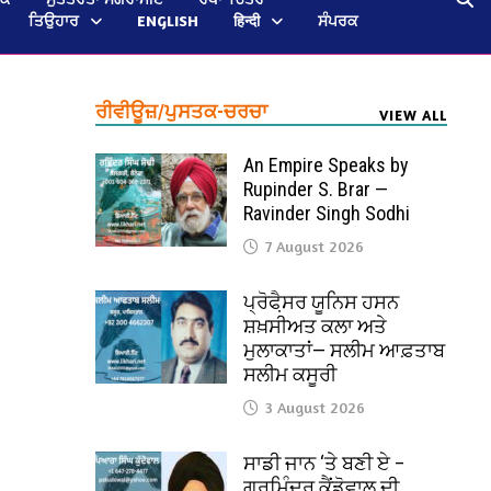
ਤਿਉਹਾਰ
ENGLISH
हिन्दी
ਸੰਪਰਕ
ਰੀਵੀਊਜ਼/ਪੁਸਤਕ-ਚਰਚਾ
VIEW ALL
An Empire Speaks by
Rupinder S. Brar —
Ravinder Singh Sodhi
7 August 2026
ਪ੍ਰੋਫੈ਼ਸਰ ਯੂਨਿਸ ਹਸਨ
ਸ਼ਖ਼ਸੀਅਤ ਕਲਾ ਅਤੇ
ਮੁਲਾਕਾਤਾਂ— ਸਲੀਮ ਆਫ਼ਤਾਬ
ਸਲੀਮ ਕਸੂਰੀ
3 August 2026
ਸਾਡੀ ਜਾਨ ‘ਤੇ ਬਣੀ ਏ –
ਗੁਰਮਿੰਦਰ ਕੈਂਡੋਵਾਲ ਦੀ