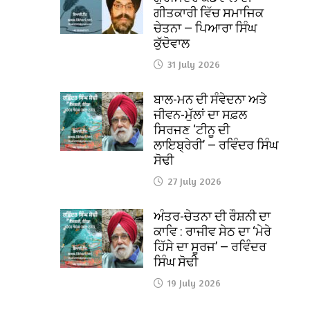
ਗੀਤਕਾਰੀ ਵਿੱਚ ਸਮਾਜਿਕ
ਚੇਤਨਾ — ਪਿਆਰਾ ਸਿੰਘ
ਕੁੱਦੋਵਾਲ
31 July 2026
ਬਾਲ-ਮਨ ਦੀ ਸੰਵੇਦਨਾ ਅਤੇ
ਜੀਵਨ-ਮੁੱਲਾਂ ਦਾ ਸਫ਼ਲ
ਸਿਰਜਣ ‘ਟੀਨੂ ਦੀ
ਲਾਇਬ੍ਰੇਰੀ’ — ਰਵਿੰਦਰ ਸਿੰਘ
ਸੋਢੀ
27 July 2026
ਅੰਤਰ-ਚੇਤਨਾ ਦੀ ਰੌਸ਼ਨੀ ਦਾ
ਕਾਵਿ : ਰਾਜੀਵ ਸੇਠ ਦਾ ‘ਮੇਰੇ
ਹਿੱਸੇ ਦਾ ਸੂਰਜ’ — ਰਵਿੰਦਰ
ਸਿੰਘ ਸੋਢੀ
19 July 2026