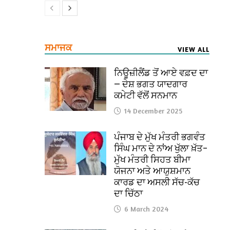
ਸਮਾਜਕ
VIEW ALL
ਨਿਊਜ਼ੀਲੈਂਡ ਤੋਂ ਆਏ ਵਫ਼ਦ ਦਾ
— ਦੇਸ਼ ਭਗਤ ਯਾਦਗਾਰ
ਕਮੇਟੀ ਵੱਲੋਂ ਸਨਮਾਨ
14 December 2025
ਪੰਜਾਬ ਦੇ ਮੁੱਖ ਮੰਤਰੀ ਭਗਵੰਤ
ਸਿੰਘ ਮਾਨ ਦੇ ਨਾਂਅ ਖੁੱਲਾ ਖ਼ੱਤ–
ਮੁੱਖ ਮੰਤਰੀ ਸਿਹਤ ਬੀਮਾ
ਯੋਜਨਾ ਅਤੇ ਆਯੁਸ਼ਮਾਨ
ਕਾਰਡ ਦਾ ਅਸਲੀ ਸੱਚ-ਕੱਚ
ਦਾ ਚਿੱਠਾ
6 March 2024