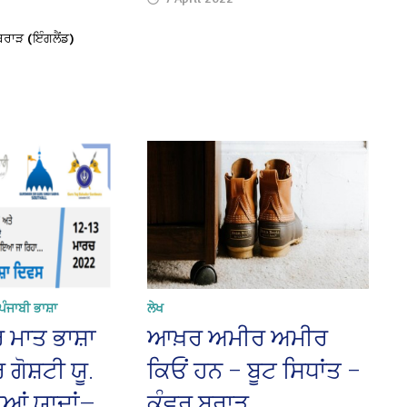
ਬਰਾੜ (ਇੰਗਲੈਂਡ)
ਪੰਜਾਬੀ ਭਾਸ਼ਾ
ਲੇਖ
 ਮਾਤ ਭਾਸ਼ਾ
ਆਖ਼ਰ ਅਮੀਰ ਅਮੀਰ
ਗੋਸ਼ਟੀ ਯੂ.
ਕਿਓਂ ਹਨ – ਬੂਟ ਸਿਧਾਂਤ –
ੀਆਂ ਯਾਦਾਂ—
ਕੰਵਰ ਬਰਾੜ