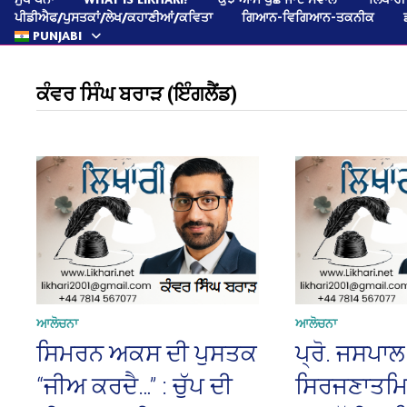
ਪੀਡੀਐਫ/ਪੁਸਤਕਾਂ/ਲੇਖ/ਕਹਾਣੀਆਂ/ਕਵਿਤਾ
ਗਿਆਨ-ਵਿਗਿਆਨ-ਤਕਨੀਕ
PUNJABI
ਕੰਵਰ ਸਿੰਘ ਬਰਾੜ (ਇੰਗਲੈਂਡ)
ਆਲੋਚਨਾ
ਆਲੋਚਨਾ
ਸਿਮਰਨ ਅਕਸ ਦੀ ਪੁਸਤਕ
ਪ੍ਰੋ. ਜਸਪਾਲ
“ਜੀਅ ਕਰਦੈ…” : ਚੁੱਪ ਦੀ
ਸਿਰਜਣਾਤਮਿ