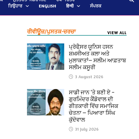
ਤਿਉਹਾਰ
ENGLISH
हिन्दी
ਸੰਪਰਕ
ਰੀਵੀਊਜ਼/ਪੁਸਤਕ-ਚਰਚਾ
VIEW ALL
ਪ੍ਰੋਫੈ਼ਸਰ ਯੂਨਿਸ ਹਸਨ
ਸ਼ਖ਼ਸੀਅਤ ਕਲਾ ਅਤੇ
ਮੁਲਾਕਾਤਾਂ— ਸਲੀਮ ਆਫ਼ਤਾਬ
ਸਲੀਮ ਕਸੂਰੀ
3 August 2026
ਸਾਡੀ ਜਾਨ ‘ਤੇ ਬਣੀ ਏ –
ਗੁਰਮਿੰਦਰ ਕੈਂਡੋਵਾਲ ਦੀ
ਗੀਤਕਾਰੀ ਵਿੱਚ ਸਮਾਜਿਕ
ਚੇਤਨਾ — ਪਿਆਰਾ ਸਿੰਘ
ਕੁੱਦੋਵਾਲ
31 July 2026