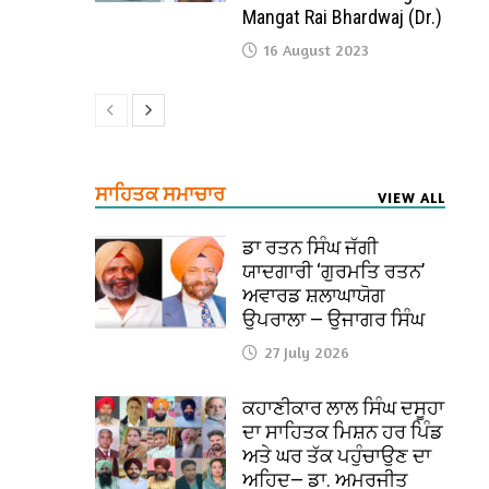
Mangat Rai Bhardwaj (Dr.)
16 August 2023
ਸਾਹਿਤਕ ਸਮਾਚਾਰ
VIEW ALL
ਡਾ ਰਤਨ ਸਿੰਘ ਜੱਗੀ
ਯਾਦਗਾਰੀ ‘ਗੁਰਮਤਿ ਰਤਨ’
ਅਵਾਰਡ ਸ਼ਲਾਘਾਯੋਗ
ਉਪਰਾਲਾ — ਉਜਾਗਰ ਸਿੰਘ
27 July 2026
ਕਹਾਣੀਕਾਰ ਲਾਲ ਸਿੰਘ ਦਸੂਹਾ
ਦਾ ਸਾਹਿਤਕ ਮਿਸ਼ਨ ਹਰ ਪਿੰਡ
ਅਤੇ ਘਰ ਤੱਕ ਪਹੁੰਚਾਉਣ ਦਾ
ਅਹਿਦ— ਡਾ. ਅਮਰਜੀਤ