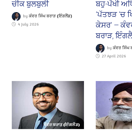
ਚੀਕ ਬੁਲਬੁਲੀ
ਬਹੁ-ਪੱਖੀ ਅ
‘ਪੱਤਝੜ ‘ਚ 
by
ਕੰਵਰ ਸਿੰਘ ਬਰਾੜ (ਇੰਗਲੈਂਡ)
ਕੇਸਰ’ — ਕੰਵ
4 July 2026
ਬਰਾੜ, ਇੰਗਲੈ
by
ਕੰਵਰ ਸਿੰਘ 
27 April 2026