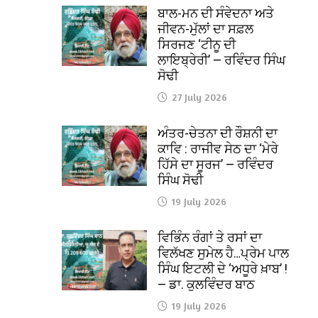
ਬਾਲ-ਮਨ ਦੀ ਸੰਵੇਦਨਾ ਅਤੇ
ਜੀਵਨ-ਮੁੱਲਾਂ ਦਾ ਸਫ਼ਲ
ਸਿਰਜਣ ‘ਟੀਨੂ ਦੀ
ਲਾਇਬ੍ਰੇਰੀ’ — ਰਵਿੰਦਰ ਸਿੰਘ
ਸੋਢੀ
27 July 2026
ਅੰਤਰ-ਚੇਤਨਾ ਦੀ ਰੌਸ਼ਨੀ ਦਾ
ਕਾਵਿ : ਰਾਜੀਵ ਸੇਠ ਦਾ ‘ਮੇਰੇ
ਹਿੱਸੇ ਦਾ ਸੂਰਜ’ — ਰਵਿੰਦਰ
ਸਿੰਘ ਸੋਢੀ
19 July 2026
ਵਿਭਿੰਨ ਰੰਗਾਂ ਤੇ ਰਸਾਂ ਦਾ
ਵਿਲੱਖਣ ਸੁਮੇਲ ਹੈ…ਪ੍ਰੇਮ ਪਾਲ
ਸਿੰਘ ਇਟਲੀ ਦੇ ‘ਅਧੂਰੇ ਖ਼ਾਬ’ !
— ਡਾ. ਕੁਲਵਿੰਦਰ ਬਾਠ
19 July 2026