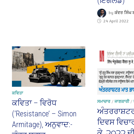
(ਇੰਗਲੈਂਡ)
by
ਕੰਵਰ ਸਿੰਘ 
24 April 2022
ਕਵਿਤਾ
ਕਵਿਤਾ – ਵਿਰੋਧ
ਸਮਾਚਾਰ
/
ਜਾਣਕਾਰੀ
/
ਅੰਤਰਰਾਸ਼ਟਰ
(‘Resistance’ – Simon
ਦਿਵਸ ਵਿਚਾਰ 
Armitage), ਅਨੁਵਾਦ:-
ਕੇ. ੨੦੨੨ ਦ