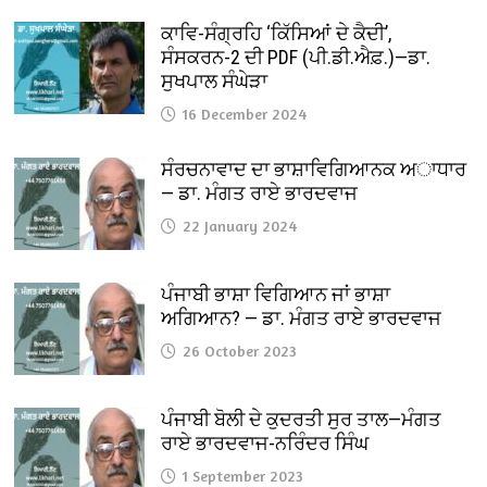
ਕਾਵਿ-ਸੰਗ੍ਰਹਿ ‘ਕਿੱਸਿਆਂ ਦੇ ਕੈਦੀ’,
ਸੰਸਕਰਨ-2 ਦੀ PDF (ਪੀ.ਡੀ.ਐਫ਼.)—ਡਾ.
ਸੁਖਪਾਲ ਸੰਘੇੜਾ
16 December 2024
ਸੰਰਚਨਾਵਾਦ ਦਾ ਭਾਸ਼ਾਵਿਗਿਆਨਕ ਅਾਧਾਰ
— ਡਾ. ਮੰਗਤ ਰਾਏ ਭਾਰਦਵਾਜ
22 January 2024
ਪੰਜਾਬੀ ਭਾਸ਼ਾ ਵਿਗਿਆਨ ਜਾਂ ਭਾਸ਼ਾ
ਅਗਿਆਨ? — ਡਾ. ਮੰਗਤ ਰਾਏ ਭਾਰਦਵਾਜ
26 October 2023
ਪੰਜਾਬੀ ਬੋਲੀ ਦੇ ਕੁਦਰਤੀ ਸੁਰ ਤਾਲ—ਮੰਗਤ
ਰਾਏ ਭਾਰਦਵਾਜ-ਨਰਿੰਦਰ ਸਿੰਘ
1 September 2023