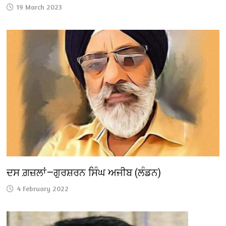
19 March 2023
ਦਸ ਗ਼ਜ਼ਲਾਂ—ਗੁਰਸ਼ਰਨ ਸਿੰਘ ਅਜੀਬ (ਲੰਡਨ)
4 February 2022