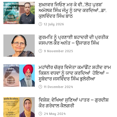
ਸੁਖ਼ਨਵਰ ਜਿਓਣ ਮਰ ਕੇ ਵੀ…‘ਲੋਹ ਪੁਰਸ਼’
ਅਮੋਲਕ ਸਿੰਘ ਜੰਮੂ ਨੂੰ ਯਾਦ ਕਰਦਿਆਂ…ਡਾ.
ਕੁਲਵਿੰਦਰ ਸਿੰਘ ਬਾਠ
12 July 2026
ਗੁਰਮਤਿ ਨੂੰ ਪ੍ਰਣਾਈ ਬਹਾਦਰੀ ਦੀ ਪ੍ਰਤੀਕ
ਜਸਪਾਲ ਕੌਰ ਅਨੰਤ — ਉਜਾਗਰ ਸਿੰਘ
9 November 2025
ਮਹਾਂਵੀਰ ਚੱਕ੍ਰ ਵਿਜੇਤਾ ਕਮਾਂਡੈਂਟ ਸ਼ਹੀਦ ਰਾਮ
ਕਿਸ਼ਨ ਵਧਵਾ ਨੂੰ ਯਾਦ ਕਰਦਿਆਂ ਹੋਇਆਂ —
ਸੂਬੇਦਾਰ ਜਸਵਿੰਦਰ ਸਿੰਘ ਭੁਲੇਰੀਆ
11 December 2024
ਵਿਸ਼ੇਸ਼: ਵੇਖਿਆ ਸੁਣਿਆਂ ਪਾਤਰ — ਗੁਰਦੀਸ਼
ਕੌਰ ਗਰੇਵਾਲ ਕੈਲਗਰੀ
24 May 2024