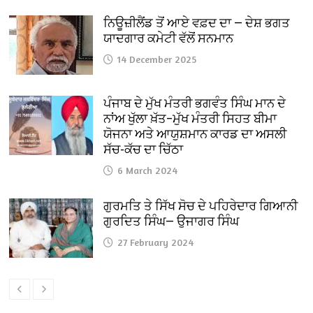
ਨਿਊਜ਼ੀਲੈਂਡ ਤੋਂ ਆਏ ਵਫ਼ਦ ਦਾ — ਦੇਸ਼ ਭਗਤ
ਯਾਦਗਾਰ ਕਮੇਟੀ ਵੱਲੋਂ ਸਨਮਾਨ
14 December 2025
ਪੰਜਾਬ ਦੇ ਮੁੱਖ ਮੰਤਰੀ ਭਗਵੰਤ ਸਿੰਘ ਮਾਨ ਦੇ
ਨਾਂਅ ਖੁੱਲਾ ਖ਼ੱਤ–ਮੁੱਖ ਮੰਤਰੀ ਸਿਹਤ ਬੀਮਾ
ਯੋਜਨਾ ਅਤੇ ਆਯੁਸ਼ਮਾਨ ਕਾਰਡ ਦਾ ਅਸਲੀ
ਸੱਚ-ਕੱਚ ਦਾ ਚਿੱਠਾ
6 March 2024
ਗੁਰਮਤਿ ਤੇ ਸਿੱਖ ਸੋਚ ਦੇ ਪਹਿਰੇਦਾਰ ਗਿਆਨੀ
ਗੁਰਦਿਤ ਸਿੰਘ— ਉਜਾਗਰ ਸਿੰਘ
27 February 2024