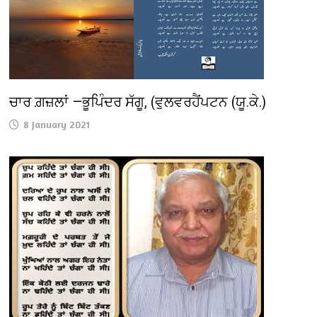
ਚਾਰ ਗ਼ਜ਼ਲਾਂ —ਭੂਪਿੰਦਰ ਸੱਗੂ, (ਵੁਲਵਰਹੈਂਪਟਨ (ਯੂ.ਕੇ.)
8 January 2021