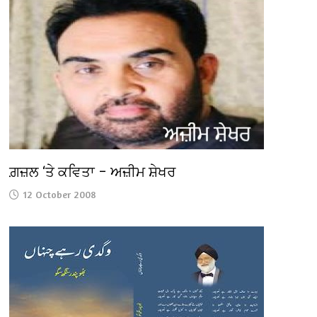
ਗ਼ਜ਼ਲ ‘ਤੇ ਕਵਿਤਾ – ਅਜ਼ੀਮ ਸ਼ੇਖਰ
12 October 2008