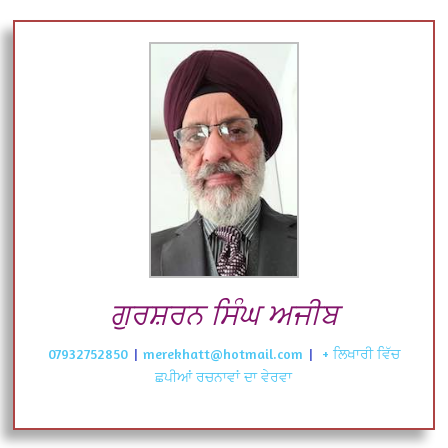
ਗੁਰਸ਼ਰਨ ਸਿੰਘ ਅਜੀਬ
07932752850
|
merekhatt@hotmail.com
|
+ ਲਿਖਾਰੀ ਵਿੱਚ
ਛਪੀਆਂ ਰਚਨਾਵਾਂ ਦਾ ਵੇਰਵਾ