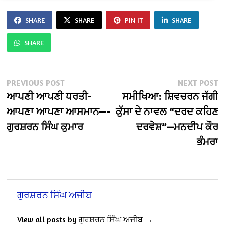
SHARE
SHARE
PIN IT
SHARE
SHARE
Post
Previous
N
PREVIOUS POST
NEXT POST
post:
po
ਆਪਣੀ ਆਪਣੀ ਧਰਤੀ-
ਸਮੀਖਿਆ: ਸ਼ਿਵਚਰਨ ਜੱਗੀ
navigation
ਆਪਣਾ ਆਪਣਾ ਆਸਮਾਨ—-
ਕੁੱਸਾ ਦੇ ਨਾਵਲ “ਦਰਦ ਕਹਿਣ
ਗੁਰਸ਼ਰਨ ਸਿੰਘ ਕੁਮਾਰ
ਦਰਵੇਸ਼”—ਮਨਦੀਪ ਕੌਰ
ਭੰਮਰਾ
ਗੁਰਸ਼ਰਨ ਸਿੰਘ ਅਜੀਬ
View all posts by ਗੁਰਸ਼ਰਨ ਸਿੰਘ ਅਜੀਬ →