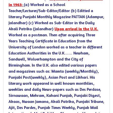
in 1963:
(a) Worked as a School
Teacher/Lecturer/Sub-Editor/Editor
(b) Editted a
literary Punjabi Monthly Magazine PATTAN (Adampur,
Jalandhar)
(c) Worked as Sub-Editor in the Daily
Akali Patrika (Jalandhar)
Upon arrival in the U.K.
Worked as a postman. Then after acquiring Three
Years Teaching Certificate in Education from the
University of London worked as a teacher in different
Education Authorities in the U.K…… Newham,
Sandwell, Wolverhampton and the City of
Birmingham. In the U.K. also edited various papers
and magazines such as: Mamta (weekly/Monthly),
Punjabi Post(weekly), Asian Post and Likhari.
His
literary work appeared in well known monthlies,
weeklies and daily News-papers such as Des Perdase,
Sirnawaan, Mehram, Kahani Punjab, Punjabi Digest,
Akaas, Nwaan Jamana, Akali Patrika, Punjabi Tribune,
Ajit, Des Pardes, Punjab Times Weekly, Punjab Mail