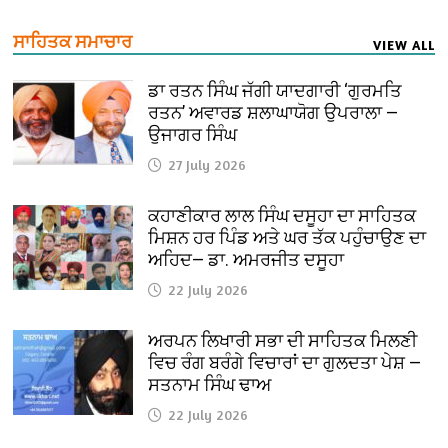
ਸਾਹਿਤਕ ਸਮਾਚਾਰ
VIEW ALL
ਡਾ ਰਤਨ ਸਿੰਘ ਜੱਗੀ ਯਾਦਗਾਰੀ ‘ਗੁਰਮਤਿ
ਰਤਨ’ ਅਵਾਰਡ ਸ਼ਲਾਘਾਯੋਗ ਉਪਰਾਲਾ —
ਉਜਾਗਰ ਸਿੰਘ
27 July 2026
ਕਹਾਣੀਕਾਰ ਲਾਲ ਸਿੰਘ ਦਸੂਹਾ ਦਾ ਸਾਹਿਤਕ
ਮਿਸ਼ਨ ਹਰ ਪਿੰਡ ਅਤੇ ਘਰ ਤੱਕ ਪਹੁੰਚਾਉਣ ਦਾ
ਅਹਿਦ— ਡਾ. ਅਮਰਜੀਤ ਦਸੂਹਾ
22 July 2026
ਅਰਪਨ ਲਿਖਾਰੀ ਸਭਾ ਦੀ ਸਾਹਿਤਕ ਮਿਲਣੀ
ਵਿਚ ਰੰਗ ਬਰੰਗੇ ਵਿਚਾਰਾਂ ਦਾ ਗੁਲਦਤਾ ਪੇਸ਼ —
ਸਤਨਾਮ ਸਿੰਘ ਢਾਅ
22 July 2026