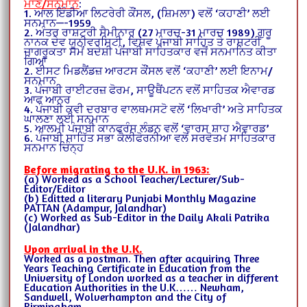
ਮਾਣ/ਸਨਮਾਨ
:
1. ਆਲ ਇੰਡੀਆ ਲਿਟਰੇਰੀ ਕੌਂਸਲ, (ਸ਼ਿਮਲਾ) ਵਲੋਂ ‘ਕਹਾਣੀ’ ਲਈ
ਸਨਮਾਨ—-1959
2. ਅੰਤਰ ਰਾਸ਼ਟਰੀ ਸੈਮੀਨਾਰ (27 ਮਾਰਚ-31 ਮਾਰਚ 1989) ਗੁਰੂ
ਨਾਨਕ ਦੇਵ ਯੂਨੀਵਰਸਿਟੀ, ਵਿਸ਼ਵ ਪੰਜਾਬੀ ਸਾਹਿਤ ਤੇ ਰਾਸ਼ਟਰੀ
ਜਾਗਰੂਕਤਾ ਸਮੇਂ ਬਦੇਸ਼ੀ ਪੰਜਾਬੀ ਸਾਹਿਤਕਾਰ ਵਜੋਂ ਸਨਮਾਨਿਤ ਕੀਤਾ
ਗਿਆ
2. ਈਸਟ ਮਿਡਲੈਂਡਜ਼ ਆਰਟਸ ਕੌਂਸਲ ਵਲੋਂ ‘ਕਹਾਣੀ’ ਲਈ ਇਨਾਮ/
ਸਨਮਾਨ
3. ਪੰਜਾਬੀ ਰਾਈਟਰਜ਼ ਫੋਰਮ, ਸਾਊਥੈਂਪਟਨ ਵਲੋਂ ਸਾਹਿਤਕ ਐਵਾਰਡ
ਆਫ ਆਨਰ
4. ਪੰਜਾਬੀ ਕਵੀ ਦਰਬਾਰ ਵਾਲਥਮਸਟੋ ਵਲੋਂ ‘ਲਿਖਾਰੀ’ ਅਤੇ ਸਾਹਿਤਕ
ਘਾਲਣਾ ਲਈ ਸਨਮਾਨ
5. ਆਲਮੀ ਪੰਜਾਬੀ ਕਾਨਫਰੰਸ ਲੰਡਨ ਵਲੋਂ ‘ਵਾਰਸ ਸ਼ਾਹ ਐਵਾਰਡ’
6. ਪੰਜਾਬੀ ਸਾਹਿੱਤ ਸਭਾ ਕੈਲੀਫੋਰਨੀਆ ਵਲੋਂ ਸਰਵੋਤਮ ਸਾਹਿਤਕਾਰ
ਸਨਮਾਨ ਚਿੰਨ੍ਹ
Before migrating to the U.K. in 1963:
(a) Worked as a School Teacher/Lecturer/Sub-
Editor/Editor
(b) Editted a literary Punjabi Monthly Magazine
PATTAN (Adampur, Jalandhar)
(c) Worked as Sub-Editor in the Daily Akali Patrika
(Jalandhar)
Upon arrival in the U.K.
Worked as a postman. Then after acquiring Three
Years Teaching Certificate in Education from the
University of London worked as a teacher in different
Education Authorities in the U.K…… Newham,
Sandwell, Wolverhampton and the City of
Birmingham.