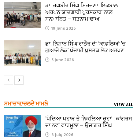
ਡਾ. ਰਘਬੀਰ ਸਿੰਘ ਸਿਰਜਣਾ ‘ਇਕਬਾਲ
ਅਰਪਨ ਯਾਦਗਾਰੀ ਪੁਰਸਕਾਰ’ ਨਾਲ਼
ਸਨਮਾਨਿਤ — ਸਤਨਾਮ ਢਾਅ
19 June 2026
ਡਾ. ਨਿਸ਼ਾਨ ਸਿੰਘ ਰਾਠੌਰ ਦੀ ‘ਕਾਫ਼ਲਿਆਂ ’ਚ
ਗੁਆਚੇ ਲੋਕ’ ਪੰਜਾਬੀ ਪੁਸਤਕ ਲੋਕ ਅਰਪਣ
5 June 2026
ਸਮਾਚਾਰ/ਚਲਦੇ ਮਾਮਲੇ
VIEW ALL
‘ਖੋਦਿਆ ਪਹਾੜ ਤੇ ਨਿਕਲਿਆ ਚੂਹਾ’ : ਕਾਂਗਰਸ
ਦਾ ਨਵਾਂ ਫਾਰਮੂਲਾ — ਉਜਾਗਰ ਸਿੰਘ
6 July 2026