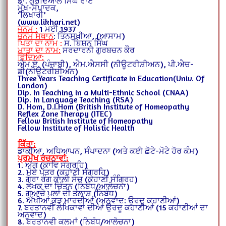
ਡਾ. ਗੁਰਦਿਆਲ ਸਿੰਘ ਰਾਏ
ਮੁੱਖ-ਸੰਪਾਦਕ,
‘ਲਿਖਾਰੀ’
(www.likhari.net)
ਜਨਮ :
1 ਮਈ 1937
ਜਨਮ ਸਥਾਨ
: ਤਿੰਨਸੁਖੀਆ, (ਆਸਾਮ)
ਪਿਤਾ ਦਾ ਨਾਮ :
ਸ. ਬਿਸ਼ਨ ਸਿੰਘ
ਮਾਤਾ ਦਾ ਨਾਮ:
ਸਰਦਾਰਨੀ ਗੁਰਬਚਨ ਕੌਰ
ਵਿੱਦਿਆ:
ਐਮ.ਏ. (ਪੰਜਾਬੀ), ਐਮ.ਐਸਸੀ (ਨੀਊਟਰੀਸ਼ੀਅਨ), ਪੀ.ਐਚ-
ਡੀ(ਨੀਊਟਰੀਸ਼ੀਅਨ)
Three Years Teaching Certificate in Education(Univ. Of
London)
Dip. In Teaching in a Multi-Ethnic School (CNAA)
Dip. In Language Teaching (RSA)
D. Hom, D.I.Hom (British Institute of Homeopathy
Reflex Zone Therapy (ITEC)
Fellow British Institute of Homeopathy
Fellow Institute of Holistic Health
ਕਿੱਤਾ:
ਡਾਕੀਆ, ਅਧਿਆਪਨ, ਸੰਪਾਦਨਾ (ਅਤੇ ਕਈ ਛੋਟੇ-ਮੋਟੇ ਹੋਰ ਕੰਮ)
ਪ੍ਰਮੁੱਖ ਰਚਨਾਵਾਂ:
1. ਅੱਗ (ਕਾਵਿ ਸੰਗ੍ਰਹਿ)
2. ਮੋਏ ਪੱਤਰ (ਕਹਾਣੀ ਸੰਗ੍ਰਹਿ)
3. ਗੋਰਾ ਰੰਗ ਕਾਲੀ ਸੋਚ (ਕਹਾਣੀ ਸੰਗ੍ਰਿਹ)
4. ਲੇਖਕ ਦਾ ਚਿੰਤਨ (ਨਿਬੰਧ/ਆਲੋਚਨਾ)
5. ਗੁਆਚੇ ਪਲਾਂ ਦੀ ਤਲਾਸ਼ (ਨਿਬੰਧ)
6. ਅੱਖੀਆਂ ਕੂੜ ਮਾਰਦੀਆਂ (ਅਨੁਵਾਦ: ਉਰਦੂ ਕਹਾਣੀਆਂ)
7. ਬਰਤਾਨਵੀ ਲੇਖਿਕਾਵਾਂ ਦੀਆਂ ਉਰਦੂ ਕਹਾਣੀਆਂ (15 ਕਹਾਣੀਆਂ ਦਾ
ਅਨੁਵਾਦ)
8. ਬਰਤਾਨਵੀ ਕਲਮਾਂ (ਨਿਬੰਧ/ਆਲੋਚਨਾ)