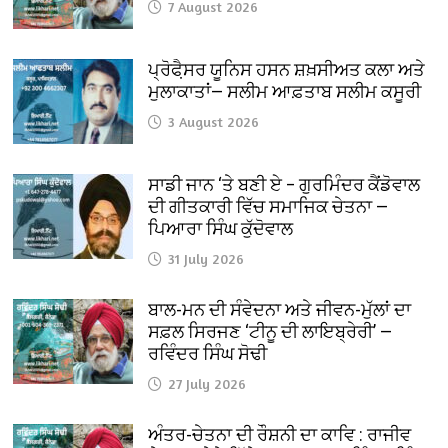
7 August 2026
ਪ੍ਰੋਫੈ਼ਸਰ ਯੂਨਿਸ ਹਸਨ ਸ਼ਖ਼ਸੀਅਤ ਕਲਾ ਅਤੇ
ਮੁਲਾਕਾਤਾਂ— ਸਲੀਮ ਆਫ਼ਤਾਬ ਸਲੀਮ ਕਸੂਰੀ
3 August 2026
ਸਾਡੀ ਜਾਨ ‘ਤੇ ਬਣੀ ਏ – ਗੁਰਮਿੰਦਰ ਕੈਂਡੋਵਾਲ
ਦੀ ਗੀਤਕਾਰੀ ਵਿੱਚ ਸਮਾਜਿਕ ਚੇਤਨਾ —
ਪਿਆਰਾ ਸਿੰਘ ਕੁੱਦੋਵਾਲ
31 July 2026
ਬਾਲ-ਮਨ ਦੀ ਸੰਵੇਦਨਾ ਅਤੇ ਜੀਵਨ-ਮੁੱਲਾਂ ਦਾ
ਸਫ਼ਲ ਸਿਰਜਣ ‘ਟੀਨੂ ਦੀ ਲਾਇਬ੍ਰੇਰੀ’ —
ਰਵਿੰਦਰ ਸਿੰਘ ਸੋਢੀ
27 July 2026
ਅੰਤਰ-ਚੇਤਨਾ ਦੀ ਰੌਸ਼ਨੀ ਦਾ ਕਾਵਿ : ਰਾਜੀਵ