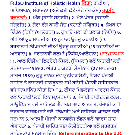
Fellow Institute of Holistic Health
ਕਿੱਤਾ:
ਡਾਕੀਆ,
ਅਧਿਆਪਨ, ਸੰਪਾਦਨਾ (ਅਤੇ ਕਈ ਛੋਟੇ-ਮੋਟੇ ਹੋਰ ਕੰਮ)
ਪ੍ਰਮੁੱਖ
ਰਚਨਾਵਾਂ:
1. ਅੱਗ (ਕਾਵਿ ਸੰਗ੍ਰਹਿ)
2. ਮੋਏ ਪੱਤਰ (ਕਹਾਣੀ
ਸੰਗ੍ਰਹਿ)
3. ਗੋਰਾ ਰੰਗ ਕਾਲੀ ਸੋਚ (ਕਹਾਣੀ ਸੰਗ੍ਰਿਹ)
4. ਲੇਖਕ ਦਾ
ਚਿੰਤਨ (ਨਿਬੰਧ/ਆਲੋਚਨਾ)
5. ਗੁਆਚੇ ਪਲਾਂ ਦੀ ਤਲਾਸ਼ (ਨਿਬੰਧ)
6.
ਅੱਖੀਆਂ ਕੂੜ ਮਾਰਦੀਆਂ (ਅਨੁਵਾਦ: ਉਰਦੂ ਕਹਾਣੀਆਂ)
7.
ਬਰਤਾਨਵੀ ਲੇਖਿਕਾਵਾਂ ਦੀਆਂ ਉਰਦੂ ਕਹਾਣੀਆਂ (15 ਕਹਾਣੀਆਂ ਦਾ
ਅਨੁਵਾਦ)
8. ਬਰਤਾਨਵੀ ਕਲਮਾਂ (ਨਿਬੰਧ/ਆਲੋਚਨਾ)
ਮਾਣ/ਸਨਮਾਨ
:
1. ਆਲ ਇੰਡੀਆ ਲਿਟਰੇਰੀ ਕੌਂਸਲ, (ਸ਼ਿਮਲਾ) ਵਲੋਂ ‘ਕਹਾਣੀ’ ਲਈ
ਸਨਮਾਨ—-1959
2. ਅੰਤਰ ਰਾਸ਼ਟਰੀ ਸੈਮੀਨਾਰ (27 ਮਾਰਚ-31
ਮਾਰਚ 1989) ਗੁਰੂ ਨਾਨਕ ਦੇਵ ਯੂਨੀਵਰਸਿਟੀ, ਵਿਸ਼ਵ ਪੰਜਾਬੀ
ਸਾਹਿਤ ਤੇ ਰਾਸ਼ਟਰੀ ਜਾਗਰੂਕਤਾ ਸਮੇਂ ਬਦੇਸ਼ੀ ਪੰਜਾਬੀ ਸਾਹਿਤਕਾਰ
ਵਜੋਂ ਸਨਮਾਨਿਤ ਕੀਤਾ ਗਿਆ
2. ਈਸਟ ਮਿਡਲੈਂਡਜ਼ ਆਰਟਸ ਕੌਂਸਲ
ਵਲੋਂ ‘ਕਹਾਣੀ’ ਲਈ ਇਨਾਮ/ਸਨਮਾਨ
3. ਪੰਜਾਬੀ ਰਾਈਟਰਜ਼ ਫੋਰਮ,
ਸਾਊਥੈਂਪਟਨ ਵਲੋਂ ਸਾਹਿਤਕ ਐਵਾਰਡ ਆਫ ਆਨਰ
4. ਪੰਜਾਬੀ ਕਵੀ
ਦਰਬਾਰ ਵਾਲਥਮਸਟੋ ਵਲੋਂ ‘ਲਿਖਾਰੀ’ ਅਤੇ ਸਾਹਿਤਕ ਘਾਲਣਾ ਲਈ
ਸਨਮਾਨ
5. ਆਲਮੀ ਪੰਜਾਬੀ ਕਾਨਫਰੰਸ ਲੰਡਨ ਵਲੋਂ ‘ਵਾਰਸ ਸ਼ਾਹ
ਐਵਾਰਡ’
6. ਪੰਜਾਬੀ ਸਾਹਿੱਤ ਸਭਾ ਕੈਲੀਫੋਰਨੀਆ ਵਲੋਂ ਸਰਵੋਤਮ
ਸਾਹਿਤਕਾਰ ਸਨਮਾਨ ਚਿੰਨ੍ਹ
Before migrating to the U.K.