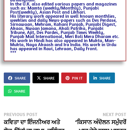
In the U.K. also edited various papers and magazines
such as: Mamta (weekly/Monthly), Punjabi
Post(weekly), Asian Post and Likhari.
His literary work appeared in well known monthlies,
weeklies and daily News-papers such as Des Perdase,
Sirnawaan, Mehram, Kahani Punjab, Punjabi Digest,
Akaas, Nwaan Jamana, Akali Patrika, Punjabi
Tribune, Ajit, Des Pardes, Punjab Times Weekly,
Punjab Mail International, Meri Boli Mera Dharam etc.
His work in Hindi has also appeared in Mukta, Man-
Mukta, Naya Akaash and Ira India. His work in Urdu
has appeared in Ravi, Lehraan, Daily Front.
***
SHARE
SHARE
PIN IT
SHARE
SHARE
Post
Previous
N
PREVIOUS POST
NEXT POST
post:
po
ਕਵਿਤਾ ਦਾ ਇੰਜਨੀਅਰ ਅਤੇ
‘ਕਿਸਾਨ ਅੰਦੋਲਨ ਸਮੁੰਦਰੋਂ
navigation