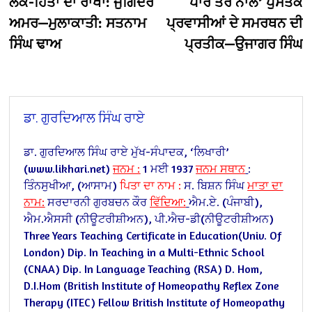
ਲੋਕ-ਹਿੱਤਾਂ ਦਾ ਰਾਖਾ: ਜੁਗਿੰਦਰ
ਪਾਰ ਤੇਰੇ ਨਾਲ’ ਪੁਸਤਕ
ਅਮਰ—ਮੁਲਾਕਾਤੀ: ਸਤਨਾਮ
ਪ੍ਰਵਾਸੀਆਂ ਦੇ ਸਮਰਥਨ ਦੀ
ਸਿੰਘ ਢਾਅ
ਪ੍ਰਤੀਕ—ਉਜਾਗਰ ਸਿੰਘ
ਡਾ. ਗੁਰਦਿਆਲ ਸਿੰਘ ਰਾਏ
ਡਾ. ਗੁਰਦਿਆਲ ਸਿੰਘ ਰਾਏ
ਮੁੱਖ-ਸੰਪਾਦਕ,
‘ਲਿਖਾਰੀ’
(www.likhari.net)
ਜਨਮ :
1 ਮਈ 1937
ਜਨਮ ਸਥਾਨ
:
ਤਿੰਨਸੁਖੀਆ, (ਆਸਾਮ)
ਪਿਤਾ ਦਾ ਨਾਮ :
ਸ. ਬਿਸ਼ਨ ਸਿੰਘ
ਮਾਤਾ ਦਾ
ਨਾਮ:
ਸਰਦਾਰਨੀ ਗੁਰਬਚਨ ਕੌਰ
ਵਿੱਦਿਆ:
ਐਮ.ਏ. (ਪੰਜਾਬੀ),
ਐਮ.ਐਸਸੀ (ਨੀਊਟਰੀਸ਼ੀਅਨ), ਪੀ.ਐਚ-ਡੀ(ਨੀਊਟਰੀਸ਼ੀਅਨ)
Three Years Teaching Certificate in Education(Univ. Of
London)
Dip. In Teaching in a Multi-Ethnic School
(CNAA)
Dip. In Language Teaching (RSA)
D. Hom,
D.I.Hom (British Institute of Homeopathy
Reflex Zone
Therapy (ITEC)
Fellow British Institute of Homeopathy