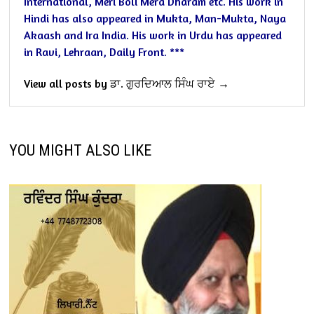
International, Meri Boli Mera Dharam etc.
His work in
Hindi has also appeared in Mukta, Man-Mukta, Naya
Akaash and Ira India. His work in Urdu has appeared
in Ravi, Lehraan, Daily Front.
***
View all posts by ਡਾ. ਗੁਰਦਿਆਲ ਸਿੰਘ ਰਾਏ →
YOU MIGHT ALSO LIKE