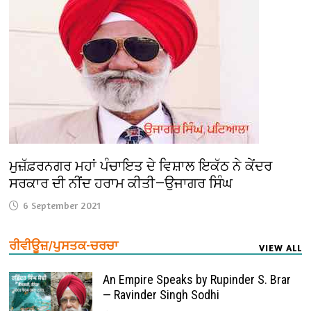
ਮੁਜ਼ੱਫ਼ਰਨਗਰ ਮਹਾਂ ਪੰਚਾਇਤ ਦੇ ਵਿਸ਼ਾਲ ਇਕੱਠ ਨੇ ਕੇਂਦਰ
ਸਰਕਾਰ ਦੀ ਨੀਂਦ ਹਰਾਮ ਕੀਤੀ—ਉਜਾਗਰ ਸਿੰਘ
6 September 2021
ਰੀਵੀਊਜ਼/ਪੁਸਤਕ-ਚਰਚਾ
VIEW ALL
An Empire Speaks by Rupinder S. Brar
— Ravinder Singh Sodhi