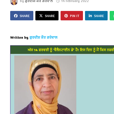
by
ਗੁਰਦੀਸ਼ ਕੌਰ ਗਰੇਵਾਲ
14 February 2022
SHARE
SHARE
PIN IT
SHARE
Written by
ਗੁਰਦੀਸ਼ ਕੌਰ ਗਰੇਵਾਲ
ਅੱਜ 14 ਫਰਵਰੀ ਨੂੰ ‘ਵੈਲੈਨਟਾਈਨ ਡੇ’ ਹੈ! ਇਸ ਦਿਨ ਨੂੰ ਮੈਂ ਕਿਸ ਨਜ਼