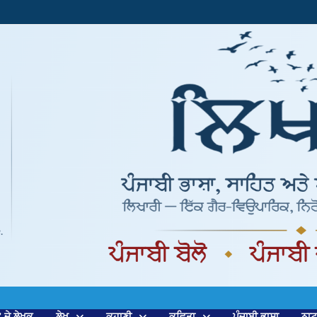
’ ਦੇ ਲੇਖਕ
ਲੇਖ
ਕਹਾਣੀ
ਕਵਿਤਾ
ਪੰਜਾਬੀ ਭਾਸ਼ਾ
ਨਾ