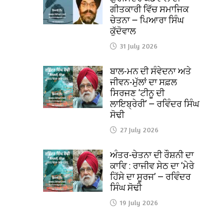
ਗੀਤਕਾਰੀ ਵਿੱਚ ਸਮਾਜਿਕ
ਚੇਤਨਾ — ਪਿਆਰਾ ਸਿੰਘ
ਕੁੱਦੋਵਾਲ
31 July 2026
ਬਾਲ-ਮਨ ਦੀ ਸੰਵੇਦਨਾ ਅਤੇ
ਜੀਵਨ-ਮੁੱਲਾਂ ਦਾ ਸਫ਼ਲ
ਸਿਰਜਣ ‘ਟੀਨੂ ਦੀ
ਲਾਇਬ੍ਰੇਰੀ’ — ਰਵਿੰਦਰ ਸਿੰਘ
ਸੋਢੀ
27 July 2026
ਅੰਤਰ-ਚੇਤਨਾ ਦੀ ਰੌਸ਼ਨੀ ਦਾ
ਕਾਵਿ : ਰਾਜੀਵ ਸੇਠ ਦਾ ‘ਮੇਰੇ
ਹਿੱਸੇ ਦਾ ਸੂਰਜ’ — ਰਵਿੰਦਰ
ਸਿੰਘ ਸੋਢੀ
19 July 2026