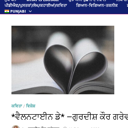
ਪੀਡੀਐਫ/ਪੁਸਤਕਾਂ/ਲੇਖ/ਕਹਾਣੀਆਂ/ਕਵਿਤਾ
ਗਿਆਨ-ਵਿਗਿਆਨ-ਤਕਨੀਕ
PUNJABI
ਕਵਿਤਾ
/
ਵਿਸ਼ੇਸ਼
*ਵੈਲਨਟਾਈਨ ਡੇ* —ਗੁਰਦੀਸ਼ ਕੌਰ ਗਰੇ