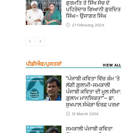
ਗੁਰਮਤਿ ਤੇ ਸਿੱਖ ਸੋਚ ਦੇ
ਪਹਿਰੇਦਾਰ ਗਿਆਨੀ ਗੁਰਦਿਤ
ਸਿੰਘ— ਉਜਾਗਰ ਸਿੰਘ
27 February 2024
ਪੀਡੀਐਫ/ਪੁਸਤਕਾਂ
VIEW ALL
“ਪੰਜਾਬੀ ਕਵਿਤਾ ਵਿੱਚ ਕੰਮ ‘ਤੇ
ਲੱਗੀ ਗ਼ੁਲਾਮੀ–ਸਮਕਾਲੀ
ਪੰਜਾਬੀ ਕਵਿਤਾ ਦੀ ਮੂਲ ਸੀਮਾ:
ਗ਼ੁਲਾਮ ਮਾਨਸਿਕਤਾ”— ਡਾ.
ਸੁਖਪਾਲ ਸੰਘੇੜਾ ਓਰਫ਼ ਪਰਖ਼ਾ
31 March 2026
ਸਮਕਾਲੀ ਪੰਜਾਬੀ ਕਵਿਤਾ