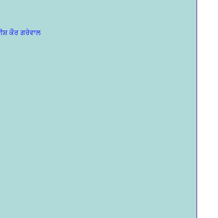
ੀਸ਼ ਕੌਰ ਗਰੇਵਾਲ