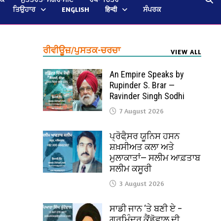
ਤਿਉਹਾਰ
ENGLISH
हिन्दी
ਸੰਪਰਕ
ਰੀਵੀਊਜ਼/ਪੁਸਤਕ-ਚਰਚਾ
VIEW ALL
An Empire Speaks by
Rupinder S. Brar —
Ravinder Singh Sodhi
7 August 2026
ਪ੍ਰੋਫੈ਼ਸਰ ਯੂਨਿਸ ਹਸਨ
ਸ਼ਖ਼ਸੀਅਤ ਕਲਾ ਅਤੇ
ਮੁਲਾਕਾਤਾਂ— ਸਲੀਮ ਆਫ਼ਤਾਬ
ਸਲੀਮ ਕਸੂਰੀ
3 August 2026
ਸਾਡੀ ਜਾਨ ‘ਤੇ ਬਣੀ ਏ –
ਗੁਰਮਿੰਦਰ ਕੈਂਡੋਵਾਲ ਦੀ