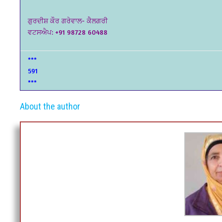
ਗੁਰਦੀਸ਼ ਕੌਰ ਗਰੇਵਾਲ- ਕੈਲਗਰੀ
ਵਟਸਐਪ: +91 98728 60488
***
591
***
About the author