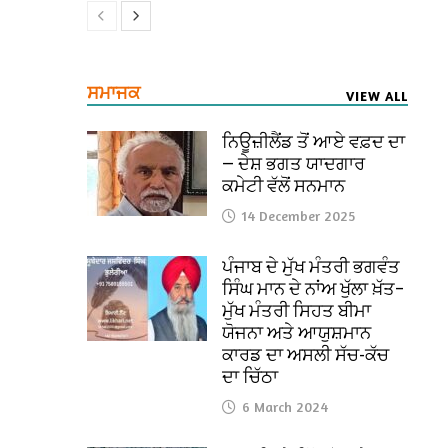
ਸਮਾਜਕ
VIEW ALL
ਨਿਊਜ਼ੀਲੈਂਡ ਤੋਂ ਆਏ ਵਫ਼ਦ ਦਾ
— ਦੇਸ਼ ਭਗਤ ਯਾਦਗਾਰ
ਕਮੇਟੀ ਵੱਲੋਂ ਸਨਮਾਨ
14 December 2025
ਪੰਜਾਬ ਦੇ ਮੁੱਖ ਮੰਤਰੀ ਭਗਵੰਤ
ਸਿੰਘ ਮਾਨ ਦੇ ਨਾਂਅ ਖੁੱਲਾ ਖ਼ੱਤ–
ਮੁੱਖ ਮੰਤਰੀ ਸਿਹਤ ਬੀਮਾ
ਯੋਜਨਾ ਅਤੇ ਆਯੁਸ਼ਮਾਨ
ਕਾਰਡ ਦਾ ਅਸਲੀ ਸੱਚ-ਕੱਚ
ਦਾ ਚਿੱਠਾ
6 March 2024