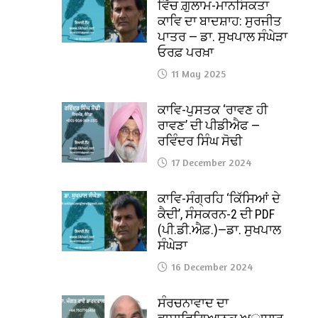
ਵਿੱਚ ਗ਼ੁਲਾਮ-ਮਾਨਸਿਕਤਾ
ਕਾਵਿ ਦਾ ਬਾਦਸ਼ਾਹ: ਸੁਰਜੀਤ
ਪਾਤਰ — ਡਾ. ਸੁਖਪਾਲ ਸੰਘੇੜਾ
ਓਰਫ਼ ਪਰਖ਼ਾ
11 May 2025
ਕਾਵਿ-ਪੁਸਤਕ ‘ਰਾਵਣ ਹੀ
ਰਾਵਣ’ ਦੀ ਪੀਡੀਐਫ —
ਰਵਿੰਦਰ ਸਿੰਘ ਸੋਢੀ
17 December 2024
ਕਾਵਿ-ਸੰਗ੍ਰਹਿ ‘ਕਿੱਸਿਆਂ ਦੇ
ਕੈਦੀ’, ਸੰਸਕਰਨ-2 ਦੀ PDF
(ਪੀ.ਡੀ.ਐਫ਼.)—ਡਾ. ਸੁਖਪਾਲ
ਸੰਘੇੜਾ
16 December 2024
ਸੰਰਚਨਾਵਾਦ ਦਾ