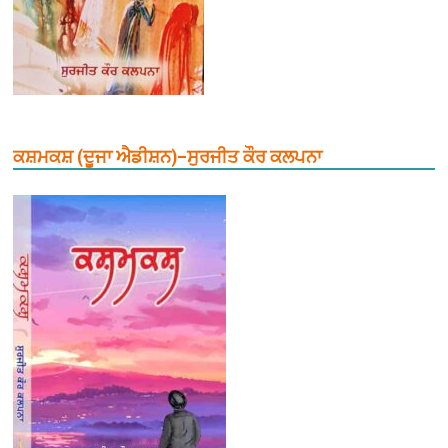
ਕਸ਼ਮਕਸ਼ (ਦੂਜਾ ਐਡੀਸ਼ਨ)–ਸੁਰਜੀਤ ਕੌਰ ਕਲਪਨਾ