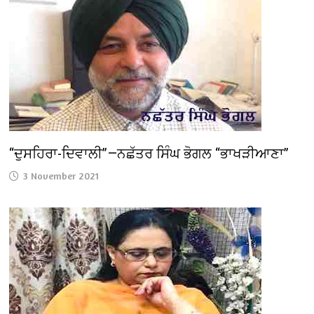
“ਦੁਸਹਿਰਾ-ਦਿਵਾਲੀ”—ਨਛੱਤਰ ਸਿੰਘ ਭੋਗਲ “ਭਾਖੜੀਆਣਾ”
3 November 2021