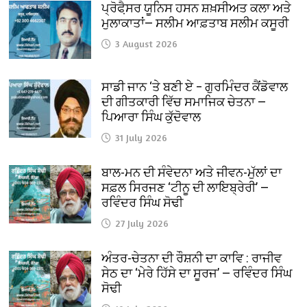
ਪ੍ਰੋਫੈ਼ਸਰ ਯੂਨਿਸ ਹਸਨ ਸ਼ਖ਼ਸੀਅਤ ਕਲਾ ਅਤੇ
ਮੁਲਾਕਾਤਾਂ— ਸਲੀਮ ਆਫ਼ਤਾਬ ਸਲੀਮ ਕਸੂਰੀ
3 August 2026
ਸਾਡੀ ਜਾਨ ‘ਤੇ ਬਣੀ ਏ – ਗੁਰਮਿੰਦਰ ਕੈਂਡੋਵਾਲ
ਦੀ ਗੀਤਕਾਰੀ ਵਿੱਚ ਸਮਾਜਿਕ ਚੇਤਨਾ —
ਪਿਆਰਾ ਸਿੰਘ ਕੁੱਦੋਵਾਲ
31 July 2026
ਬਾਲ-ਮਨ ਦੀ ਸੰਵੇਦਨਾ ਅਤੇ ਜੀਵਨ-ਮੁੱਲਾਂ ਦਾ
ਸਫ਼ਲ ਸਿਰਜਣ ‘ਟੀਨੂ ਦੀ ਲਾਇਬ੍ਰੇਰੀ’ —
ਰਵਿੰਦਰ ਸਿੰਘ ਸੋਢੀ
27 July 2026
ਅੰਤਰ-ਚੇਤਨਾ ਦੀ ਰੌਸ਼ਨੀ ਦਾ ਕਾਵਿ : ਰਾਜੀਵ
ਸੇਠ ਦਾ ‘ਮੇਰੇ ਹਿੱਸੇ ਦਾ ਸੂਰਜ’ — ਰਵਿੰਦਰ ਸਿੰਘ
ਸੋਢੀ