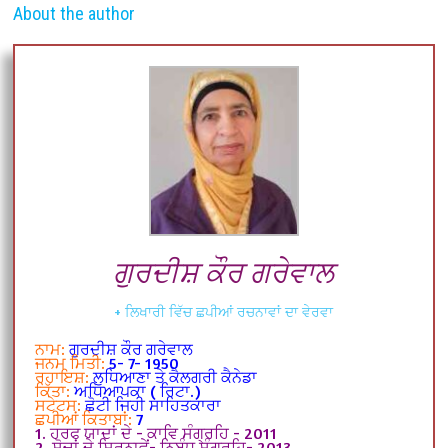
About the author
ਗੁਰਦੀਸ਼ ਕੌਰ ਗਰੇਵਾਲ
+ ਲਿਖਾਰੀ ਵਿੱਚ ਛਪੀਆਂ ਰਚਨਾਵਾਂ ਦਾ ਵੇਰਵਾ
ਨਾਮ:
ਗੁਰਦੀਸ਼ ਕੌਰ ਗਰੇਵਾਲ
ਜਨਮ ਮਿਤੀ:
5- 7- 1950
ਰਹਾਇਸ਼:
ਲੁਧਿਆਣਾ ਤੇ ਕੈਲਗਰੀ ਕੈਨੇਡਾ
ਕਿੱਤਾ:
ਅਧਿਆਪਕਾ ( ਰਿਟਾ.)
ਸਟੇਟਸ:
ਛੋਟੀ ਜਿਹੀ ਸਾਹਿਤਕਾਰਾ
ਛਪੀਆਂ ਕਿਤਾਬਾਂ:
7
1. ਹਰਫ ਯਾਦਾਂ ਦੇ - ਕਾਵਿ ਸੰਗ੍ਰਹਿ - 2011
2. ਸੋਚਾਂ ਦੇ ਸਿਰਨਾਵੇਂ- ਨਿਬੰਧ ਸੰਗ੍ਰਹਿ- 2013