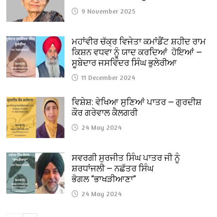
9 November 2025
ਮਹਾਂਵੀਰ ਚੱਕ੍ਰ ਵਿਜੇਤਾ ਕਮਾਂਡੈਂਟ ਸ਼ਹੀਦ ਰਾਮ
ਕਿਸ਼ਨ ਵਧਵਾ ਨੂੰ ਯਾਦ ਕਰਦਿਆਂ ਹੋਇਆਂ —
ਸੂਬੇਦਾਰ ਜਸਵਿੰਦਰ ਸਿੰਘ ਭੁਲੇਰੀਆ
11 December 2024
ਵਿਸ਼ੇਸ਼: ਵੇਖਿਆ ਸੁਣਿਆਂ ਪਾਤਰ — ਗੁਰਦੀਸ਼
ਕੌਰ ਗਰੇਵਾਲ ਕੈਲਗਰੀ
24 May 2024
ਸਵਰਗੀ ਸੁਰਜੀਤ ਸਿੰਘ ਪਾਤਰ ਜੀ ਨੂੰ
ਸ਼ਰਧਾਂਜਲੀ — ਨਛੱਤਰ ਸਿੰਘ
ਭੋਗਲ “ਭਾਖੜੀਆਣਾ”
24 May 2024