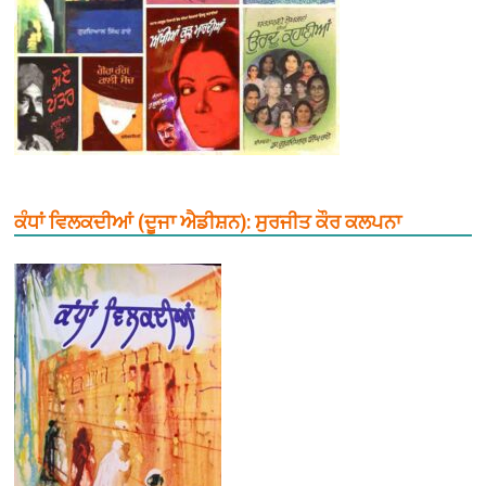
ਕੰਧਾਂ ਵਿਲਕਦੀਆਂ (ਦੂਜਾ ਐਡੀਸ਼ਨ): ਸੁਰਜੀਤ ਕੌਰ ਕਲਪਨਾ