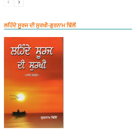
ਲਹਿੰਦੇ ਸੂਰਜ ਦੀ ਸੁਰਖੀ-ਗੁਰਨਾਮ ਢਿੱਲੋਂ