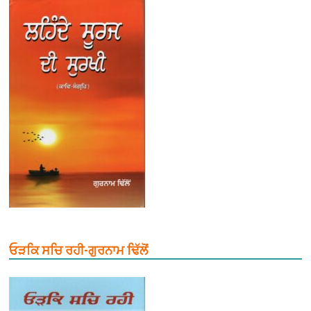
ਓੜਕਿ ਸਚਿ ਰਹੀ-ਗੁਰਨਾਮ ਢਿੱਲੋਂ