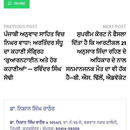
SHARE
Post
Previous
N
PREVIOUS POST
NEXT POST
post:
po
ਪੰਜਾਬੀ ਅਨੁਵਾਦ ਸਾਹਿਤ ਵਿਚ
ਸੁਪਰੀਮ ਕੋਰਟ ਨੇ ਫੈਸਲਾ
navigation
ਨਿਘਰ ਵਾਧਾ: ਅਰਤਿੰਦਰ ਸੰਧੂ
ਦਿੱਤਾ ਹੈ ਕਿ ਆਰਟੀਕਲ 21
ਦਾ ਕਹਾਣੀ ਸੰਗ੍ਰਿਹ
ਅਨੁਸਾਰ ਜਿੰਦਾ ਰਹਿਣ ਦੇ
‘ਕੁਆਰਨਟਾਈਨ ਅਤੇ ਹੋਰ
ਅਧਿਕਾਰ ਦੇ ਨਾਲ
ਕਹਾਣੀਆਂ’ — ਰਵਿੰਦਰ ਸਿੰਘ
ਸਨਮਾਨਜਨਕ ਮੌਤ ਦਾ ਵੀ ਹੱਕ
ਸੋਢੀ
ਹੈ—ਬੀ. ਐਸ. ਢਿੱਲੋਂ, ਐਡਵੋਕੇਟ
ਡਾ. ਨਿਸ਼ਾਨ ਸਿੰਘ ਰਾਠੌਰ
ਡਾ. ਨਿਸ਼ਾਨ ਸਿੰਘ ਰਾਠੌਰ
# 1054/1,
ਵਾ: ਨੰ: 15-ਏ,
ਭਗਵਾਨ ਨਗਰ ਕਾਲੌਨੀ,
ਪਿੱਪਲੀ, ਕੁਰੂਕਸ਼ੇਤਰ।
ਸੰਪਰਕ: 90414-98009