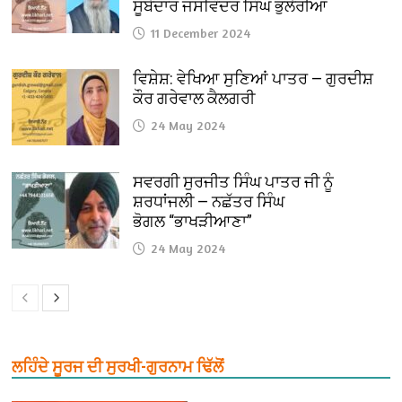
ਸੂਬੇਦਾਰ ਜਸਵਿੰਦਰ ਸਿੰਘ ਭੁਲੇਰੀਆ
11 December 2024
ਵਿਸ਼ੇਸ਼: ਵੇਖਿਆ ਸੁਣਿਆਂ ਪਾਤਰ — ਗੁਰਦੀਸ਼
ਕੌਰ ਗਰੇਵਾਲ ਕੈਲਗਰੀ
24 May 2024
ਸਵਰਗੀ ਸੁਰਜੀਤ ਸਿੰਘ ਪਾਤਰ ਜੀ ਨੂੰ
ਸ਼ਰਧਾਂਜਲੀ — ਨਛੱਤਰ ਸਿੰਘ
ਭੋਗਲ “ਭਾਖੜੀਆਣਾ”
24 May 2024
ਲਹਿੰਦੇ ਸੂਰਜ ਦੀ ਸੁਰਖੀ-ਗੁਰਨਾਮ ਢਿੱਲੋਂ