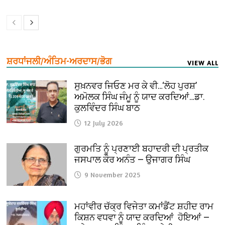
ਸ਼ਰਧਾਂਜਲੀ/ਅੰਤਿਮ-ਅਰਦਾਸ/ਭੋਗ
VIEW ALL
ਸੁਖ਼ਨਵਰ ਜਿਓਣ ਮਰ ਕੇ ਵੀ…‘ਲੋਹ ਪੁਰਸ਼’
ਅਮੋਲਕ ਸਿੰਘ ਜੰਮੂ ਨੂੰ ਯਾਦ ਕਰਦਿਆਂ…ਡਾ.
ਕੁਲਵਿੰਦਰ ਸਿੰਘ ਬਾਠ
12 July 2026
ਗੁਰਮਤਿ ਨੂੰ ਪ੍ਰਣਾਈ ਬਹਾਦਰੀ ਦੀ ਪ੍ਰਤੀਕ
ਜਸਪਾਲ ਕੌਰ ਅਨੰਤ — ਉਜਾਗਰ ਸਿੰਘ
9 November 2025
ਮਹਾਂਵੀਰ ਚੱਕ੍ਰ ਵਿਜੇਤਾ ਕਮਾਂਡੈਂਟ ਸ਼ਹੀਦ ਰਾਮ
ਕਿਸ਼ਨ ਵਧਵਾ ਨੂੰ ਯਾਦ ਕਰਦਿਆਂ ਹੋਇਆਂ —