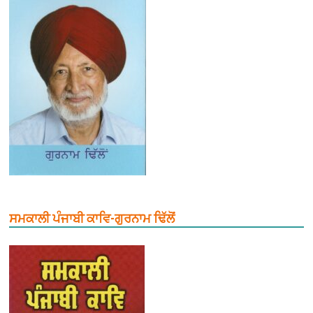
ਸਮਕਾਲੀ ਪੰਜਾਬੀ ਕਾਵਿ-ਗੁਰਨਾਮ ਢਿੱਲੋਂ