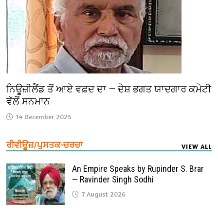
ਨਿਊਜ਼ੀਲੈਂਡ ਤੋਂ ਆਏ ਵਫ਼ਦ ਦਾ — ਦੇਸ਼ ਭਗਤ ਯਾਦਗਾਰ ਕਮੇਟੀ
ਵੱਲੋਂ ਸਨਮਾਨ
14 December 2025
ਰੀਵੀਊਜ਼/ਪੁਸਤਕ-ਚਰਚਾ
VIEW ALL
An Empire Speaks by Rupinder S. Brar
— Ravinder Singh Sodhi
7 August 2026