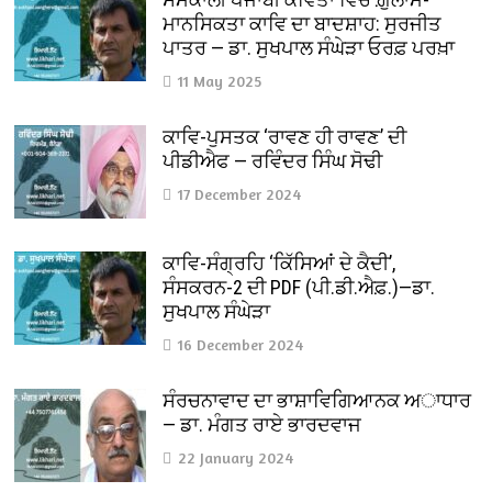
ਮਾਨਸਿਕਤਾ ਕਾਵਿ ਦਾ ਬਾਦਸ਼ਾਹ: ਸੁਰਜੀਤ
ਪਾਤਰ — ਡਾ. ਸੁਖਪਾਲ ਸੰਘੇੜਾ ਓਰਫ਼ ਪਰਖ਼ਾ
11 May 2025
ਕਾਵਿ-ਪੁਸਤਕ ‘ਰਾਵਣ ਹੀ ਰਾਵਣ’ ਦੀ
ਪੀਡੀਐਫ — ਰਵਿੰਦਰ ਸਿੰਘ ਸੋਢੀ
17 December 2024
ਕਾਵਿ-ਸੰਗ੍ਰਹਿ ‘ਕਿੱਸਿਆਂ ਦੇ ਕੈਦੀ’,
ਸੰਸਕਰਨ-2 ਦੀ PDF (ਪੀ.ਡੀ.ਐਫ਼.)—ਡਾ.
ਸੁਖਪਾਲ ਸੰਘੇੜਾ
16 December 2024
ਸੰਰਚਨਾਵਾਦ ਦਾ ਭਾਸ਼ਾਵਿਗਿਆਨਕ ਅਾਧਾਰ
— ਡਾ. ਮੰਗਤ ਰਾਏ ਭਾਰਦਵਾਜ
22 January 2024