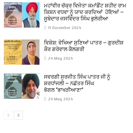
ਮਹਾਂਵੀਰ ਚੱਕ੍ਰ ਵਿਜੇਤਾ ਕਮਾਂਡੈਂਟ ਸ਼ਹੀਦ ਰਾਮ
ਕਿਸ਼ਨ ਵਧਵਾ ਨੂੰ ਯਾਦ ਕਰਦਿਆਂ ਹੋਇਆਂ —
ਸੂਬੇਦਾਰ ਜਸਵਿੰਦਰ ਸਿੰਘ ਭੁਲੇਰੀਆ
11 December 2024
ਵਿਸ਼ੇਸ਼: ਵੇਖਿਆ ਸੁਣਿਆਂ ਪਾਤਰ — ਗੁਰਦੀਸ਼
ਕੌਰ ਗਰੇਵਾਲ ਕੈਲਗਰੀ
24 May 2024
ਸਵਰਗੀ ਸੁਰਜੀਤ ਸਿੰਘ ਪਾਤਰ ਜੀ ਨੂੰ
ਸ਼ਰਧਾਂਜਲੀ — ਨਛੱਤਰ ਸਿੰਘ
ਭੋਗਲ “ਭਾਖੜੀਆਣਾ”
24 May 2024