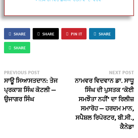
SHARE
SHARE
PIN IT
SHARE
SHARE
Post
Previous
N
PREVIOUS POST
NEXT POST
post:
po
ਸਾਊ ਸਿਆਸਤਦਾਨ: ਤੇਜ
ਨਾਮਵਰ ਵਿਦਵਾਨ ਡਾ. ਸਾਧੂ
navigation
ਪ੍ਰਕਾਸ਼ ਸਿੰਘ ਕੋਟਲੀ —
ਸਿੰਘ ਦੀ ਪੁਸਤਕ ‘ਕੋਈ
ਉਜਾਗਰ ਸਿੰਘ
ਸਮਝੌਤਾ ਨਹੀਂ’ ਦਾ ਰਿਲੀਜ਼
ਸਮਾਰੋਹ — ਹਰਦਮ ਮਾਨ,
ਸਪੈਸ਼ਲ ਰਿਪੋਰਟਰ, ਬੀ.ਸੀ.,
ਕੈਨੇਡਾ