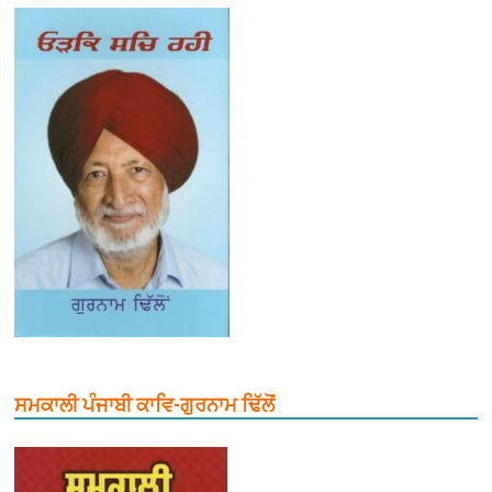
ਸਮਕਾਲੀ ਪੰਜਾਬੀ ਕਾਵਿ-ਗੁਰਨਾਮ ਢਿੱਲੋਂ