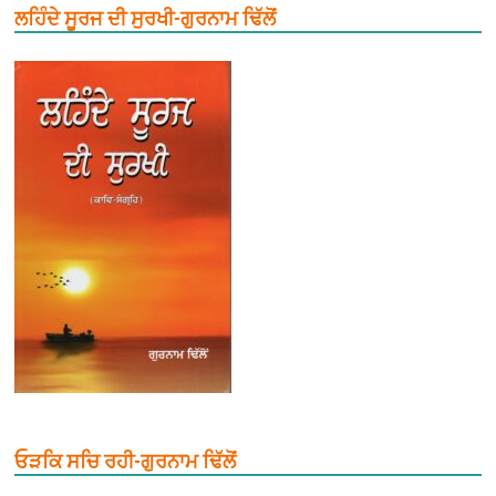
ਲਹਿੰਦੇ ਸੂਰਜ ਦੀ ਸੁਰਖੀ-ਗੁਰਨਾਮ ਢਿੱਲੋਂ
ਓੜਕਿ ਸਚਿ ਰਹੀ-ਗੁਰਨਾਮ ਢਿੱਲੋਂ