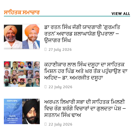
ਸਾਹਿਤਕ ਸਮਾਚਾਰ
VIEW ALL
ਡਾ ਰਤਨ ਸਿੰਘ ਜੱਗੀ ਯਾਦਗਾਰੀ ‘ਗੁਰਮਤਿ
ਰਤਨ’ ਅਵਾਰਡ ਸ਼ਲਾਘਾਯੋਗ ਉਪਰਾਲਾ —
ਉਜਾਗਰ ਸਿੰਘ
27 July 2026
ਕਹਾਣੀਕਾਰ ਲਾਲ ਸਿੰਘ ਦਸੂਹਾ ਦਾ ਸਾਹਿਤਕ
ਮਿਸ਼ਨ ਹਰ ਪਿੰਡ ਅਤੇ ਘਰ ਤੱਕ ਪਹੁੰਚਾਉਣ ਦਾ
ਅਹਿਦ— ਡਾ. ਅਮਰਜੀਤ ਦਸੂਹਾ
22 July 2026
ਅਰਪਨ ਲਿਖਾਰੀ ਸਭਾ ਦੀ ਸਾਹਿਤਕ ਮਿਲਣੀ
ਵਿਚ ਰੰਗ ਬਰੰਗੇ ਵਿਚਾਰਾਂ ਦਾ ਗੁਲਦਤਾ ਪੇਸ਼ —
ਸਤਨਾਮ ਸਿੰਘ ਢਾਅ
22 July 2026