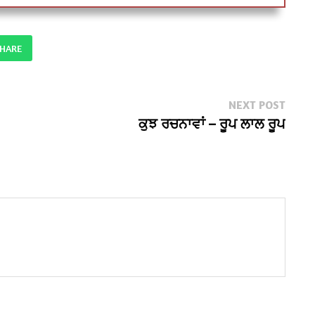
SHARE
Next
NEXT POST
post:
ਕੁਝ ਰਚਨਾਵਾਂ – ਰੂਪ ਲਾਲ ਰੂਪ