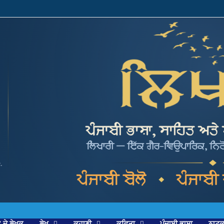
’ ਦੇ ਲੇਖਕ
ਲੇਖ
ਕਹਾਣੀ
ਕਵਿਤਾ
ਪੰਜਾਬੀ ਭਾਸ਼ਾ
ਨਾਟ