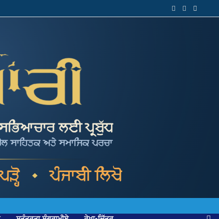
ਕ
ਸੁਤੰਤਰਤਾ ਸੰਗਰਾਮੀਏ
ਰੇਖਾ-ਚਿੱਤਰ