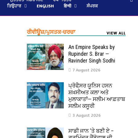
ਤਿਉਹਾਰ
ENGLISH
हिन्दी
ਸੰਪਰਕ
ਰੀਵੀਊਜ਼/ਪੁਸਤਕ-ਚਰਚਾ
VIEW ALL
An Empire Speaks by
Rupinder S. Brar —
Ravinder Singh Sodhi
7 August 2026
ਪ੍ਰੋਫੈ਼ਸਰ ਯੂਨਿਸ ਹਸਨ
ਸ਼ਖ਼ਸੀਅਤ ਕਲਾ ਅਤੇ
ਮੁਲਾਕਾਤਾਂ— ਸਲੀਮ ਆਫ਼ਤਾਬ
ਸਲੀਮ ਕਸੂਰੀ
3 August 2026
ਸਾਡੀ ਜਾਨ ‘ਤੇ ਬਣੀ ਏ –
ਗੁਰਮਿੰਦਰ ਕੈਂਡੋਵਾਲ ਦੀ