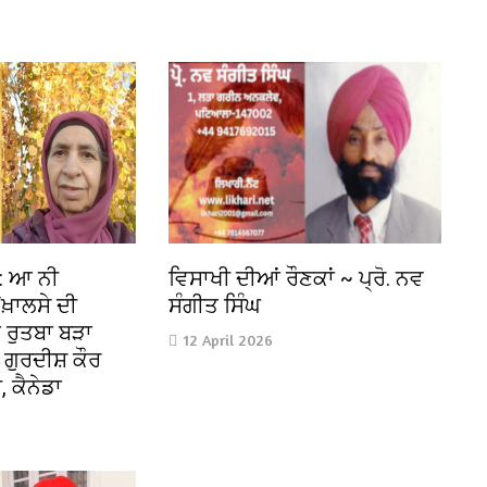
ਸ਼: ਆ ਨੀ
ਵਿਸਾਖੀ ਦੀਆਂ ਰੌਣਕਾਂ ~ ਪ੍ਰੋ. ਨਵ
ਖ਼ਾਲਸੇ ਦੀ
ਸੰਗੀਤ ਸਿੰਘ
ਾ ਰੁਤਬਾ ਬੜਾ
12 April 2026
 ਗੁਰਦੀਸ਼ ਕੌਰ
 ਕੈਨੇਡਾ