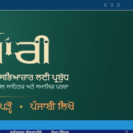
ਕ
ਸੁਤੰਤਰਤਾ ਸੰਗਰਾਮੀਏ
ਰੇਖਾ-ਚਿੱਤਰ