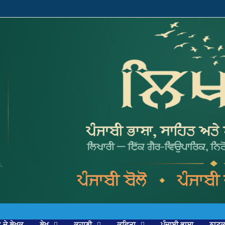
’ ਦੇ ਲੇਖਕ
ਲੇਖ
ਕਹਾਣੀ
ਕਵਿਤਾ
ਪੰਜਾਬੀ ਭਾਸ਼ਾ
ਨਾਟ