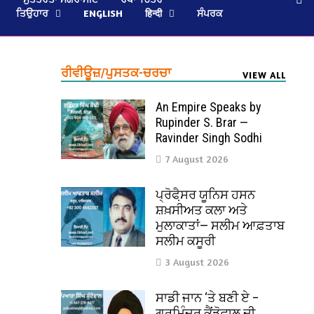
ਤਿਉਹਾਰ
ENGLISH
हिन्दी
ਸੰਪਰਕ
ਰੀਵੀਊਜ਼/ਪੁਸਤਕ-ਚਰਚਾ
VIEW ALL
An Empire Speaks by
Rupinder S. Brar —
Ravinder Singh Sodhi
7 August 2026
ਪ੍ਰੋਫੈ਼ਸਰ ਯੂਨਿਸ ਹਸਨ
ਸ਼ਖ਼ਸੀਅਤ ਕਲਾ ਅਤੇ
ਮੁਲਾਕਾਤਾਂ— ਸਲੀਮ ਆਫ਼ਤਾਬ
ਸਲੀਮ ਕਸੂਰੀ
3 August 2026
ਸਾਡੀ ਜਾਨ ‘ਤੇ ਬਣੀ ਏ –
ਗੁਰਮਿੰਦਰ ਕੈਂਡੋਵਾਲ ਦੀ