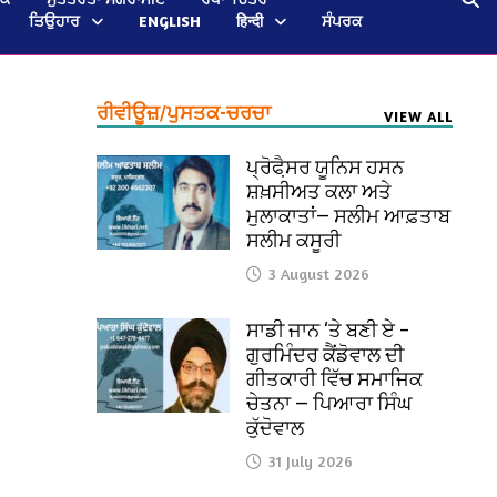
ਤਿਉਹਾਰ
ENGLISH
हिन्दी
ਸੰਪਰਕ
ਰੀਵੀਊਜ਼/ਪੁਸਤਕ-ਚਰਚਾ
VIEW ALL
ਪ੍ਰੋਫੈ਼ਸਰ ਯੂਨਿਸ ਹਸਨ
ਸ਼ਖ਼ਸੀਅਤ ਕਲਾ ਅਤੇ
ਮੁਲਾਕਾਤਾਂ— ਸਲੀਮ ਆਫ਼ਤਾਬ
ਸਲੀਮ ਕਸੂਰੀ
3 August 2026
ਸਾਡੀ ਜਾਨ ‘ਤੇ ਬਣੀ ਏ –
ਗੁਰਮਿੰਦਰ ਕੈਂਡੋਵਾਲ ਦੀ
ਗੀਤਕਾਰੀ ਵਿੱਚ ਸਮਾਜਿਕ
ਚੇਤਨਾ — ਪਿਆਰਾ ਸਿੰਘ
ਕੁੱਦੋਵਾਲ
31 July 2026