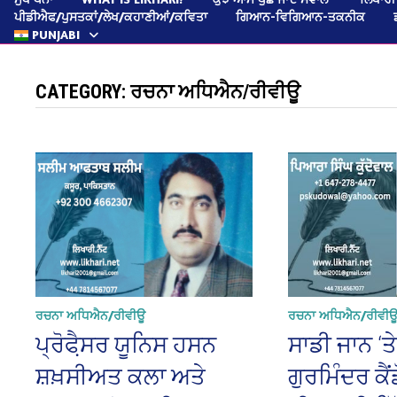
ਪੀਡੀਐਫ/ਪੁਸਤਕਾਂ/ਲੇਖ/ਕਹਾਣੀਆਂ/ਕਵਿਤਾ
ਗਿਆਨ-ਵਿਗਿਆਨ-ਤਕਨੀਕ
PUNJABI
CATEGORY:
ਰਚਨਾ ਅਧਿਐਨ/ਰੀਵੀਊ
ਰਚਨਾ ਅਧਿਐਨ/ਰੀਵੀਊ
ਰਚਨਾ ਅਧਿਐਨ/ਰੀਵੀ
ਪ੍ਰੋਫੈ਼ਸਰ ਯੂਨਿਸ ਹਸਨ
ਸਾਡੀ ਜਾਨ ‘ਤ
ਸ਼ਖ਼ਸੀਅਤ ਕਲਾ ਅਤੇ
ਗੁਰਮਿੰਦਰ ਕੈਂ