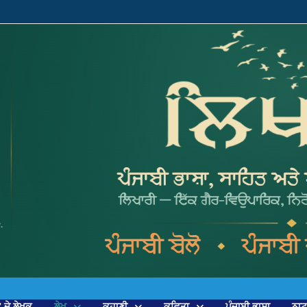
’ ਦੇ ਲੇਖਕ
ਲੇਖ
ਕਹਾਣੀ
ਕਵਿਤਾ
ਪੰਜਾਬੀ ਭਾਸ਼ਾ
ਨਾ