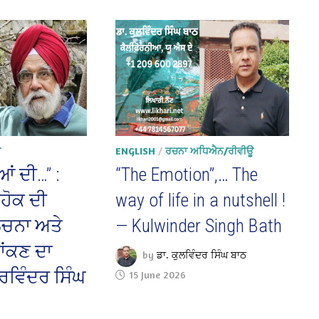
ਊ
ENGLISH
/
ਰਚਨਾ ਅਧਿਐਨ/ਰੀਵੀਊ
ਂ ਦੀ…” :
“The Emotion”,… The
ਿਹੋਕ ਦੀ
way of life in a nutshell !
ੋਚਨਾ ਅਤੇ
— Kulwinder Singh Bath
ਾਂਕਣ ਦਾ
by
ਡਾ. ਕੁਲਵਿੰਦਰ ਸਿੰਘ ਬਾਠ
ਰਵਿੰਦਰ ਸਿੰਘ
15 June 2026