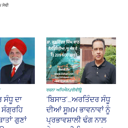
ਘ ਸੋਢੀ
ਊ
ਰਚਨਾ ਅਧਿਐਨ/ਰੀਵੀਊ
 ਸੰਧੂ ਦਾ
‘ਬਿਸਾਤ’…ਅਰਤਿੰਦਰ ਸੰਧੂ
 ਸੰਗ੍ਰਹਿ
ਦੀਆਂ ਸੂਖ਼ਮ ਭਾਵਨਾਵਾਂ ਨੂੰ
ਤਾਂ’ ਗੁਣਾਂ
ਪ੍ਰਭਾਵਸ਼ਾਲੀ ਢੰਗ ਨਾਲ਼