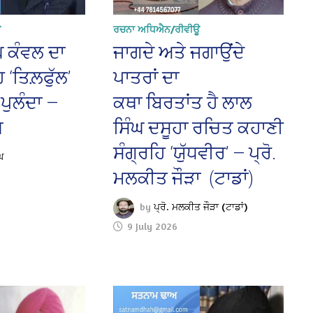
ਊ
ਰਚਨਾ ਅਧਿਐਨ/ਰੀਵੀਊ
ੰਘ ਕੰਵਲ ਦਾ
ਜਾਗਦੇ ਅਤੇ ਜਗਾਉਂਦੇ
 ‘ਤਿਲ਼ਫੁੱਲ’
ਪਾਤਰਾਂ ਦਾ
ਾ ਪੁਲੰਦਾ —
ਕਥਾ ਬਿਰਤਾਂਤ ਹੈ ਲਾਲ
ਘ
ਸਿੰਘ ਦਸੂਹਾ ਰਚਿਤ ਕਹਾਣੀ
ਸੰਗ੍ਰਹਿ ‘ਯੁੱਧਵੀਰ’ — ਪ੍ਰੋ.
ਘ
ਮਲਕੀਤ ਜੌੜਾ (ਟਾਡਾਂ)
by
ਪ੍ਰੋ. ਮਲਕੀਤ ਜੌੜਾ (ਟਾਡਾਂ)
9 July 2026