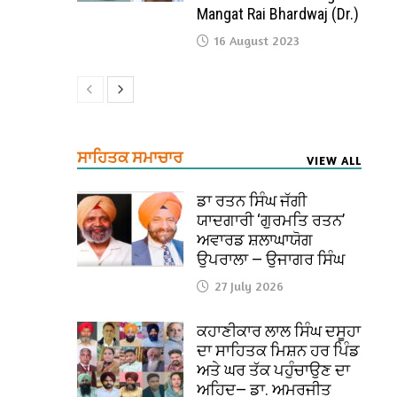
Mangat Rai Bhardwaj (Dr.)
16 August 2023
ਸਾਹਿਤਕ ਸਮਾਚਾਰ
VIEW ALL
ਡਾ ਰਤਨ ਸਿੰਘ ਜੱਗੀ
ਯਾਦਗਾਰੀ ‘ਗੁਰਮਤਿ ਰਤਨ’
ਅਵਾਰਡ ਸ਼ਲਾਘਾਯੋਗ
ਉਪਰਾਲਾ — ਉਜਾਗਰ ਸਿੰਘ
27 July 2026
ਕਹਾਣੀਕਾਰ ਲਾਲ ਸਿੰਘ ਦਸੂਹਾ
ਦਾ ਸਾਹਿਤਕ ਮਿਸ਼ਨ ਹਰ ਪਿੰਡ
ਅਤੇ ਘਰ ਤੱਕ ਪਹੁੰਚਾਉਣ ਦਾ
ਅਹਿਦ— ਡਾ. ਅਮਰਜੀਤ