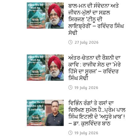
ਬਾਲ-ਮਨ ਦੀ ਸੰਵੇਦਨਾ ਅਤੇ
ਜੀਵਨ-ਮੁੱਲਾਂ ਦਾ ਸਫ਼ਲ
ਸਿਰਜਣ ‘ਟੀਨੂ ਦੀ
ਲਾਇਬ੍ਰੇਰੀ’ — ਰਵਿੰਦਰ ਸਿੰਘ
ਸੋਢੀ
27 July 2026
ਅੰਤਰ-ਚੇਤਨਾ ਦੀ ਰੌਸ਼ਨੀ ਦਾ
ਕਾਵਿ : ਰਾਜੀਵ ਸੇਠ ਦਾ ‘ਮੇਰੇ
ਹਿੱਸੇ ਦਾ ਸੂਰਜ’ — ਰਵਿੰਦਰ
ਸਿੰਘ ਸੋਢੀ
19 July 2026
ਵਿਭਿੰਨ ਰੰਗਾਂ ਤੇ ਰਸਾਂ ਦਾ
ਵਿਲੱਖਣ ਸੁਮੇਲ ਹੈ…ਪ੍ਰੇਮ ਪਾਲ
ਸਿੰਘ ਇਟਲੀ ਦੇ ‘ਅਧੂਰੇ ਖ਼ਾਬ’ !
— ਡਾ. ਕੁਲਵਿੰਦਰ ਬਾਠ
19 July 2026