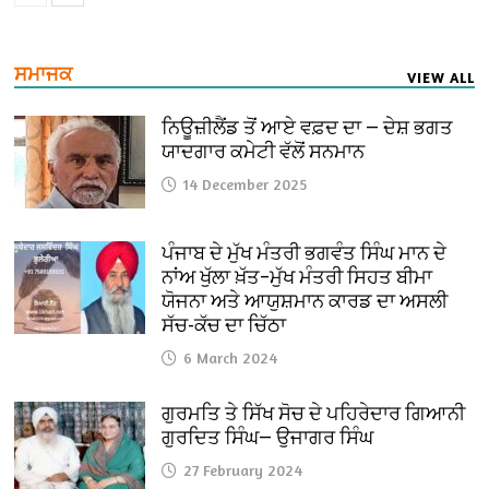
ਸਮਾਜਕ
VIEW ALL
ਨਿਊਜ਼ੀਲੈਂਡ ਤੋਂ ਆਏ ਵਫ਼ਦ ਦਾ — ਦੇਸ਼ ਭਗਤ
ਯਾਦਗਾਰ ਕਮੇਟੀ ਵੱਲੋਂ ਸਨਮਾਨ
14 December 2025
ਪੰਜਾਬ ਦੇ ਮੁੱਖ ਮੰਤਰੀ ਭਗਵੰਤ ਸਿੰਘ ਮਾਨ ਦੇ
ਨਾਂਅ ਖੁੱਲਾ ਖ਼ੱਤ–ਮੁੱਖ ਮੰਤਰੀ ਸਿਹਤ ਬੀਮਾ
ਯੋਜਨਾ ਅਤੇ ਆਯੁਸ਼ਮਾਨ ਕਾਰਡ ਦਾ ਅਸਲੀ
ਸੱਚ-ਕੱਚ ਦਾ ਚਿੱਠਾ
6 March 2024
ਗੁਰਮਤਿ ਤੇ ਸਿੱਖ ਸੋਚ ਦੇ ਪਹਿਰੇਦਾਰ ਗਿਆਨੀ
ਗੁਰਦਿਤ ਸਿੰਘ— ਉਜਾਗਰ ਸਿੰਘ
27 February 2024