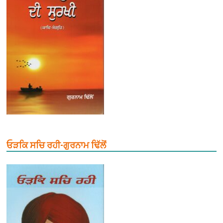
ਓੜਕਿ ਸਚਿ ਰਹੀ-ਗੁਰਨਾਮ ਢਿੱਲੋਂ