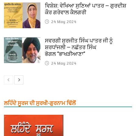
ਵਿਸ਼ੇਸ਼: ਵੇਖਿਆ ਸੁਣਿਆਂ ਪਾਤਰ — ਗੁਰਦੀਸ਼
ਕੌਰ ਗਰੇਵਾਲ ਕੈਲਗਰੀ
24 May 2024
ਸਵਰਗੀ ਸੁਰਜੀਤ ਸਿੰਘ ਪਾਤਰ ਜੀ ਨੂੰ
ਸ਼ਰਧਾਂਜਲੀ — ਨਛੱਤਰ ਸਿੰਘ
ਭੋਗਲ “ਭਾਖੜੀਆਣਾ”
24 May 2024
ਲਹਿੰਦੇ ਸੂਰਜ ਦੀ ਸੁਰਖੀ-ਗੁਰਨਾਮ ਢਿੱਲੋਂ