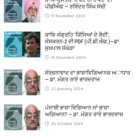
ਪੀਡੀਐਫ — ਰਵਿੰਦਰ ਸਿੰਘ ਸੋਢੀ
17 December 2024
ਕਾਵਿ-ਸੰਗ੍ਰਹਿ ‘ਕਿੱਸਿਆਂ ਦੇ ਕੈਦੀ’,
ਸੰਸਕਰਨ-2 ਦੀ PDF (ਪੀ.ਡੀ.ਐਫ਼.)—ਡਾ.
ਸੁਖਪਾਲ ਸੰਘੇੜਾ
16 December 2024
ਸੰਰਚਨਾਵਾਦ ਦਾ ਭਾਸ਼ਾਵਿਗਿਆਨਕ ਅਾਧਾਰ
— ਡਾ. ਮੰਗਤ ਰਾਏ ਭਾਰਦਵਾਜ
22 January 2024
ਪੰਜਾਬੀ ਭਾਸ਼ਾ ਵਿਗਿਆਨ ਜਾਂ ਭਾਸ਼ਾ
ਅਗਿਆਨ? — ਡਾ. ਮੰਗਤ ਰਾਏ ਭਾਰਦਵਾਜ
26 October 2023