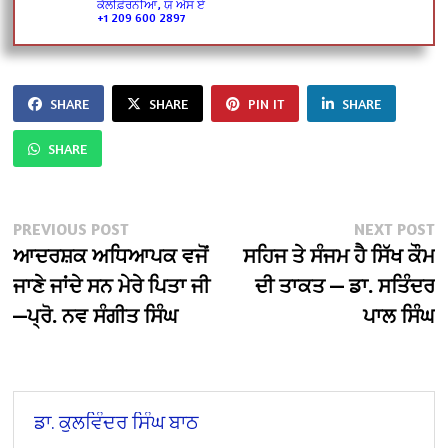
ਕੈਲੀਫ਼ੋਰਨੀਆ, ਯੂ ਐਸ ਏ
+1 209 600 2897
SHARE
SHARE
PIN IT
SHARE
SHARE
Post
Previous
N
PREVIOUS POST
NEXT POST
post:
po
ਆਦਰਸ਼ਕ ਅਧਿਆਪਕ ਵਜੋਂ
ਸਹਿਜ ਤੇ ਸੰਜਮ ਹੈ ਸਿੱਖ ਕੌਮ
navigation
ਜਾਣੇ ਜਾਂਦੇ ਸਨ ਮੇਰੇ ਪਿਤਾ ਜੀ
ਦੀ ਤਾਕਤ — ਡਾ. ਸਤਿੰਦਰ
—ਪ੍ਰੋ. ਨਵ ਸੰਗੀਤ ਸਿੰਘ
ਪਾਲ ਸਿੰਘ
ਡਾ. ਕੁਲਵਿੰਦਰ ਸਿੰਘ ਬਾਠ