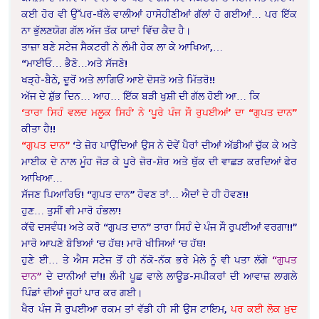
ਕਈ ਹੋਰ ਵੀ ਉੱਪਰ-ਥੱਲੇ ਵਾਲੀਆਂ ਹਾਸੋਹੀਣੀਆਂ ਗੱਲਾਂ ਹੋ ਗਈਆਂ… ਪਰ ਇੱਕ
ਨਾ ਭੁੱਲਣਯੋਗ ਗੱਲ ਅੱਜ ਤੱਕ ਯਾਦਾਂ ਵਿੱਚ ਕੈਦ ਹੈ।
ਤਾਜ਼ਾ ਬਣੇ ਸਟੇਜ ਸੈਕਟਰੀ ਨੇ ਲੰਮੀ ਹੇਕ ਲਾ ਕੇ ਆਖਿਆ,…
“ਮਾਈਓ… ਭੈਣੋ…ਅਤੇ ਸੱਜਣੋ!
ਖੜ੍ਹੇ-ਬੈਠੇ, ਦੂਰੋਂ ਅਤੇ ਲਾਗਿਓਂ ਆਏ ਦੋਸਤੋ ਅਤੇ ਮਿੱਤਰੋ!!
ਅੱਜ ਦੇ ਸ਼ੁੱਭ ਦਿਨ… ਆਹ… ਇੱਕ ਬੜੀ ਖੁਸ਼ੀ ਦੀ ਗੱਲ ਹੋਈ ਆ… ਕਿ
‘ਤਾਰਾ ਸਿਹੰ ਵਲਦ ਮਲੂਕ ਸਿਹੰ’ ਨੇ ‘ਪੂਰੇ ਪੰਜ ਸੌ ਰੁਪਈਆਂ’ ਦਾ “ਗੁਪਤ ਦਾਨ”
ਕੀਤਾ ਹੈ!!
“ਗੁਪਤ ਦਾਨ”
‘ਤੇ ਜ਼ੋਰ ਪਾਉਂਦਿਆਂ ਉਸ ਨੇ ਦੋਵੇਂ ਪੈਰਾਂ ਦੀਆਂ ਅੱਡੀਆਂ ਚੁੱਕ ਕੇ ਅਤੇ
ਮਾਈਕ ਦੇ ਨਾਲ ਮੂੰਹ ਜੋੜ ਕੇ ਪੂਰੇ ਜ਼ੋਰ-ਸ਼ੋਰ ਅਤੇ ਥੁੱਕ ਦੀ ਵਾਛੜ ਕਰਦਿਆਂ ਫੇਰ
ਆਖਿਆ…
ਸੱਜਣ ਪਿਆਰਿਓ! “ਗੁਪਤ ਦਾਨ” ਹੋਵਣ ਤਾਂ… ਐਦਾਂ ਦੇ ਹੀ ਹੋਵਣ!!
ਹੁਣ… ਤੁਸੀਂ ਵੀ ਮਾਰੋ ਹੰਭਲਾ!
ਕੱਢੋ ਦਸਵੰਧ! ਅਤੇ ਕਰੋ “ਗੁਪਤ ਦਾਨ” ਤਾਰਾ ਸਿਹੰ ਦੇ ਪੰਜ ਸੌ ਰੁਪਈਆਂ ਵਰਗਾ!!”
ਮਾਰੋ ਆਪਣੇ ਬੋਝਿਆਂ ‘ਚ ਹੱਥ! ਮਾਰੋ ਖੀਸਿਆਂ ‘ਚ ਹੱਥ!
ਹੁਣੇ ਈ… ਤੇ ਐਸ ਸਟੇਜ ਤੋਂ ਹੀ ਨੱਕੋ-ਨੱਕ ਭਰੇ ਮੇਲੇ ਨੂੰ ਵੀ ਪਤਾ ਲੱਗੇ
“ਗੁਪਤ
ਦਾਨ”
ਦੇ ਦਾਨੀਆਂ ਦਾਂ!! ਲੰਮੀ ਪੂਛ ਵਾਲੇ ਲਾਊਡ-ਸਪੀਕਰਾਂ ਦੀ ਆਵਾਜ਼ ਲਾਗਲੇ
ਪਿੰਡਾਂ ਦੀਆਂ ਜੂਹਾਂ ਪਾਰ ਕਰ ਗਈ।
ਖੈਰ ਪੰਜ ਸੌ ਰੁਪਈਆ ਰਕਮ ਤਾਂ ਵੱਡੀ ਹੀ ਸੀ ਉਸ ਟਾਇਮ,
ਪਰ ਕਈ ਲੋਕ ਖ਼ੁਦ