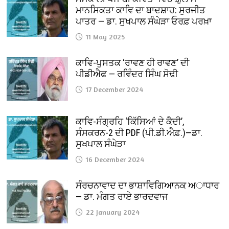
ਮਾਨਸਿਕਤਾ ਕਾਵਿ ਦਾ ਬਾਦਸ਼ਾਹ: ਸੁਰਜੀਤ
ਪਾਤਰ — ਡਾ. ਸੁਖਪਾਲ ਸੰਘੇੜਾ ਓਰਫ਼ ਪਰਖ਼ਾ
11 May 2025
ਕਾਵਿ-ਪੁਸਤਕ ‘ਰਾਵਣ ਹੀ ਰਾਵਣ’ ਦੀ
ਪੀਡੀਐਫ — ਰਵਿੰਦਰ ਸਿੰਘ ਸੋਢੀ
17 December 2024
ਕਾਵਿ-ਸੰਗ੍ਰਹਿ ‘ਕਿੱਸਿਆਂ ਦੇ ਕੈਦੀ’,
ਸੰਸਕਰਨ-2 ਦੀ PDF (ਪੀ.ਡੀ.ਐਫ਼.)—ਡਾ.
ਸੁਖਪਾਲ ਸੰਘੇੜਾ
16 December 2024
ਸੰਰਚਨਾਵਾਦ ਦਾ ਭਾਸ਼ਾਵਿਗਿਆਨਕ ਅਾਧਾਰ
— ਡਾ. ਮੰਗਤ ਰਾਏ ਭਾਰਦਵਾਜ
22 January 2024