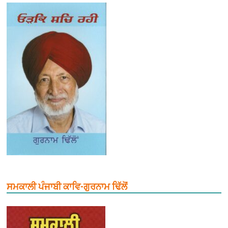
ਸਮਕਾਲੀ ਪੰਜਾਬੀ ਕਾਵਿ-ਗੁਰਨਾਮ ਢਿੱਲੋਂ