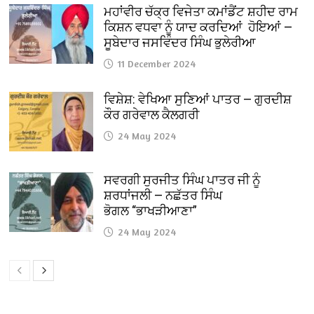
ਮਹਾਂਵੀਰ ਚੱਕ੍ਰ ਵਿਜੇਤਾ ਕਮਾਂਡੈਂਟ ਸ਼ਹੀਦ ਰਾਮ
ਕਿਸ਼ਨ ਵਧਵਾ ਨੂੰ ਯਾਦ ਕਰਦਿਆਂ ਹੋਇਆਂ —
ਸੂਬੇਦਾਰ ਜਸਵਿੰਦਰ ਸਿੰਘ ਭੁਲੇਰੀਆ
11 December 2024
ਵਿਸ਼ੇਸ਼: ਵੇਖਿਆ ਸੁਣਿਆਂ ਪਾਤਰ — ਗੁਰਦੀਸ਼
ਕੌਰ ਗਰੇਵਾਲ ਕੈਲਗਰੀ
24 May 2024
ਸਵਰਗੀ ਸੁਰਜੀਤ ਸਿੰਘ ਪਾਤਰ ਜੀ ਨੂੰ
ਸ਼ਰਧਾਂਜਲੀ — ਨਛੱਤਰ ਸਿੰਘ
ਭੋਗਲ “ਭਾਖੜੀਆਣਾ”
24 May 2024