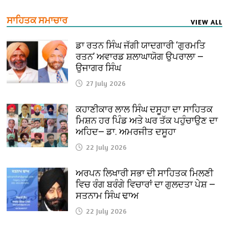
ਸਾਹਿਤਕ ਸਮਾਚਾਰ
VIEW ALL
ਡਾ ਰਤਨ ਸਿੰਘ ਜੱਗੀ ਯਾਦਗਾਰੀ ‘ਗੁਰਮਤਿ
ਰਤਨ’ ਅਵਾਰਡ ਸ਼ਲਾਘਾਯੋਗ ਉਪਰਾਲਾ —
ਉਜਾਗਰ ਸਿੰਘ
27 July 2026
ਕਹਾਣੀਕਾਰ ਲਾਲ ਸਿੰਘ ਦਸੂਹਾ ਦਾ ਸਾਹਿਤਕ
ਮਿਸ਼ਨ ਹਰ ਪਿੰਡ ਅਤੇ ਘਰ ਤੱਕ ਪਹੁੰਚਾਉਣ ਦਾ
ਅਹਿਦ— ਡਾ. ਅਮਰਜੀਤ ਦਸੂਹਾ
22 July 2026
ਅਰਪਨ ਲਿਖਾਰੀ ਸਭਾ ਦੀ ਸਾਹਿਤਕ ਮਿਲਣੀ
ਵਿਚ ਰੰਗ ਬਰੰਗੇ ਵਿਚਾਰਾਂ ਦਾ ਗੁਲਦਤਾ ਪੇਸ਼ —
ਸਤਨਾਮ ਸਿੰਘ ਢਾਅ
22 July 2026