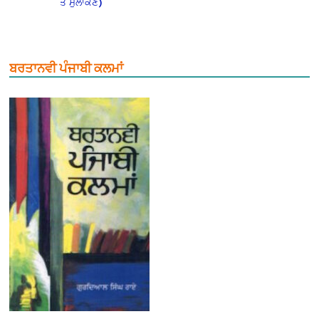
ਤੇ ਮੁਲਾਂਕਣ)
ਬਰਤਾਨਵੀ ਪੰਜਾਬੀ ਕਲਮਾਂ