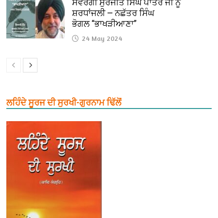
ਸਵਰਗੀ ਸੁਰਜੀਤ ਸਿੰਘ ਪਾਤਰ ਜੀ ਨੂੰ
ਸ਼ਰਧਾਂਜਲੀ — ਨਛੱਤਰ ਸਿੰਘ
ਭੋਗਲ “ਭਾਖੜੀਆਣਾ”
24 May 2024
ਲਹਿੰਦੇ ਸੂਰਜ ਦੀ ਸੁਰਖੀ-ਗੁਰਨਾਮ ਢਿੱਲੋਂ