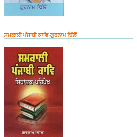
ਸਮਕਾਲੀ ਪੰਜਾਬੀ ਕਾਵਿ-ਗੁਰਨਾਮ ਢਿੱਲੋਂ