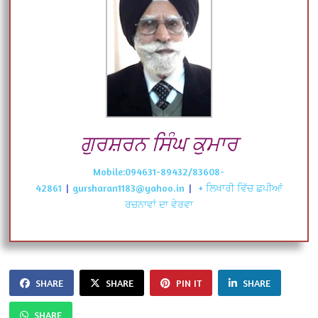
ਗੁਰਸ਼ਰਨ ਸਿੰਘ ਕੁਮਾਰ
Mobile:094631-89432/83608-
42861
|
gursharan1183@yahoo.in
|
+ ਲਿਖਾਰੀ ਵਿੱਚ ਛਪੀਆਂ
ਰਚਨਾਵਾਂ ਦਾ ਵੇਰਵਾ
SHARE
SHARE
PIN IT
SHARE
SHARE