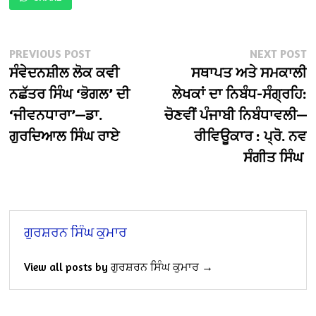
Post
Previous
N
PREVIOUS POST
NEXT POST
post:
po
ਸੰਵੇਦਨਸ਼ੀਲ ਲੋਕ ਕਵੀ
ਸਥਾਪਤ ਅਤੇ ਸਮਕਾਲੀ
navigation
ਨਛੱਤਰ ਸਿੰਘ ‘ਭੋਗਲ’ ਦੀ
ਲੇਖਕਾਂ ਦਾ ਨਿਬੰਧ-ਸੰਗ੍ਰਹਿ:
‘ਜੀਵਨਧਾਰਾ’—ਡਾ.
ਚੋਣਵੀਂ ਪੰਜਾਬੀ ਨਿਬੰਧਾਵਲੀ—
ਗੁਰਦਿਆਲ ਸਿੰਘ ਰਾਏ
ਰੀਵਿਊਕਾਰ : ਪ੍ਰੋ. ਨਵ
ਸੰਗੀਤ ਸਿੰਘ
ਗੁਰਸ਼ਰਨ ਸਿੰਘ ਕੁਮਾਰ
View all posts by ਗੁਰਸ਼ਰਨ ਸਿੰਘ ਕੁਮਾਰ →