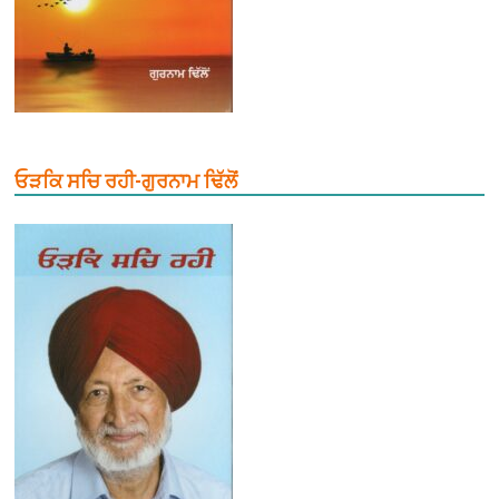
ਓੜਕਿ ਸਚਿ ਰਹੀ-ਗੁਰਨਾਮ ਢਿੱਲੋਂ