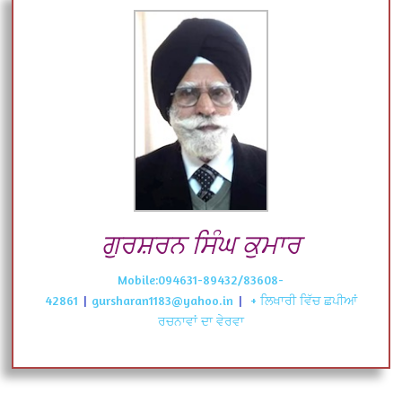
ਗੁਰਸ਼ਰਨ ਸਿੰਘ ਕੁਮਾਰ
Mobile:094631-89432/83608-
42861
|
gursharan1183@yahoo.in
|
+ ਲਿਖਾਰੀ ਵਿੱਚ ਛਪੀਆਂ
ਰਚਨਾਵਾਂ ਦਾ ਵੇਰਵਾ