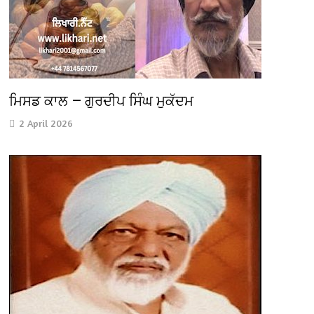
ਮਿਸਡ ਕਾਲ — ਗੁਰਦੀਪ ਸਿੰਘ ਮੁਕੱਦਮ
2 April 2026