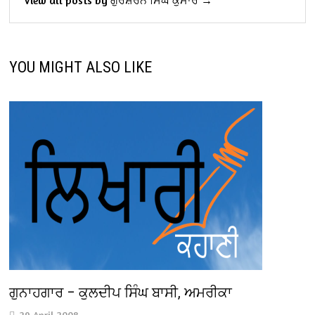
View all posts by ਗੁਰਸ਼ਰਨ ਸਿੰਘ ਕੁਮਾਰ →
YOU MIGHT ALSO LIKE
ਗੁਨਾਹਗਾਰ – ਕੁਲਦੀਪ ਸਿੰਘ ਬਾਸੀ, ਅਮਰੀਕਾ
29 April 2008