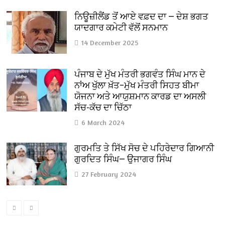
ਨਿਊਜ਼ੀਲੈਂਡ ਤੋਂ ਆਏ ਵਫ਼ਦ ਦਾ — ਦੇਸ਼ ਭਗਤ
ਯਾਦਗਾਰ ਕਮੇਟੀ ਵੱਲੋਂ ਸਨਮਾਨ
14 December 2025
ਪੰਜਾਬ ਦੇ ਮੁੱਖ ਮੰਤਰੀ ਭਗਵੰਤ ਸਿੰਘ ਮਾਨ ਦੇ
ਨਾਂਅ ਖੁੱਲਾ ਖ਼ੱਤ–ਮੁੱਖ ਮੰਤਰੀ ਸਿਹਤ ਬੀਮਾ
ਯੋਜਨਾ ਅਤੇ ਆਯੁਸ਼ਮਾਨ ਕਾਰਡ ਦਾ ਅਸਲੀ
ਸੱਚ-ਕੱਚ ਦਾ ਚਿੱਠਾ
6 March 2024
ਗੁਰਮਤਿ ਤੇ ਸਿੱਖ ਸੋਚ ਦੇ ਪਹਿਰੇਦਾਰ ਗਿਆਨੀ
ਗੁਰਦਿਤ ਸਿੰਘ— ਉਜਾਗਰ ਸਿੰਘ
27 February 2024