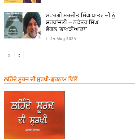
ਸਵਰਗੀ ਸੁਰਜੀਤ ਸਿੰਘ ਪਾਤਰ ਜੀ ਨੂੰ
ਸ਼ਰਧਾਂਜਲੀ — ਨਛੱਤਰ ਸਿੰਘ
ਭੋਗਲ “ਭਾਖੜੀਆਣਾ”
24 May 2024
ਲਹਿੰਦੇ ਸੂਰਜ ਦੀ ਸੁਰਖੀ-ਗੁਰਨਾਮ ਢਿੱਲੋਂ