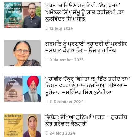
ਸੁਖ਼ਨਵਰ ਜਿਓਣ ਮਰ ਕੇ ਵੀ…‘ਲੋਹ ਪੁਰਸ਼’
ਅਮੋਲਕ ਸਿੰਘ ਜੰਮੂ ਨੂੰ ਯਾਦ ਕਰਦਿਆਂ…ਡਾ.
ਕੁਲਵਿੰਦਰ ਸਿੰਘ ਬਾਠ
12 July 2026
ਗੁਰਮਤਿ ਨੂੰ ਪ੍ਰਣਾਈ ਬਹਾਦਰੀ ਦੀ ਪ੍ਰਤੀਕ
ਜਸਪਾਲ ਕੌਰ ਅਨੰਤ — ਉਜਾਗਰ ਸਿੰਘ
9 November 2025
ਮਹਾਂਵੀਰ ਚੱਕ੍ਰ ਵਿਜੇਤਾ ਕਮਾਂਡੈਂਟ ਸ਼ਹੀਦ ਰਾਮ
ਕਿਸ਼ਨ ਵਧਵਾ ਨੂੰ ਯਾਦ ਕਰਦਿਆਂ ਹੋਇਆਂ —
ਸੂਬੇਦਾਰ ਜਸਵਿੰਦਰ ਸਿੰਘ ਭੁਲੇਰੀਆ
11 December 2024
ਵਿਸ਼ੇਸ਼: ਵੇਖਿਆ ਸੁਣਿਆਂ ਪਾਤਰ — ਗੁਰਦੀਸ਼
ਕੌਰ ਗਰੇਵਾਲ ਕੈਲਗਰੀ
24 May 2024