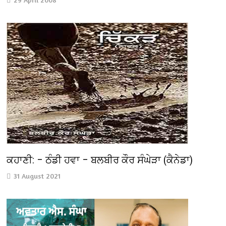
ਕਹਾਣੀ: – ਠੰਡੀ ਹਵਾ – ਬਲਬੀਰ ਕੌਰ ਸੰਘੇੜਾ (ਕੈਨੇਡਾ)
31 August 2021