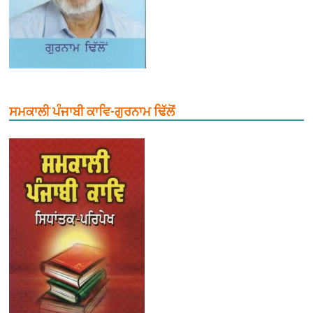
ਸਮਕਾਲੀ ਪੰਜਾਬੀ ਕਾਵਿ-ਗੁਰਨਾਮ ਢਿੱਲੋਂ