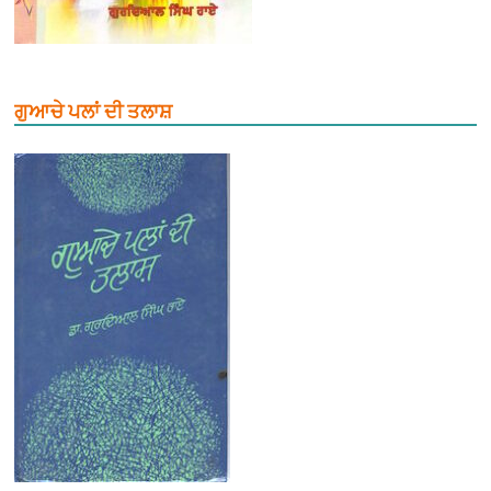
ਗੁਆਚੇ ਪਲਾਂ ਦੀ ਤਲਾਸ਼