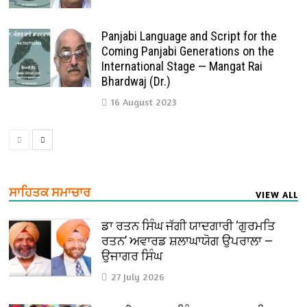
Panjabi Language and Script for the
Coming Panjabi Generations on the
International Stage — Mangat Rai
Bhardwaj (Dr.)
16 August 2023
ਸਾਹਿਤਕ ਸਮਾਚਾਰ
VIEW ALL
ਡਾ ਰਤਨ ਸਿੰਘ ਜੱਗੀ ਯਾਦਗਾਰੀ ‘ਗੁਰਮਤਿ
ਰਤਨ’ ਅਵਾਰਡ ਸ਼ਲਾਘਾਯੋਗ ਉਪਰਾਲਾ —
ਉਜਾਗਰ ਸਿੰਘ
27 July 2026