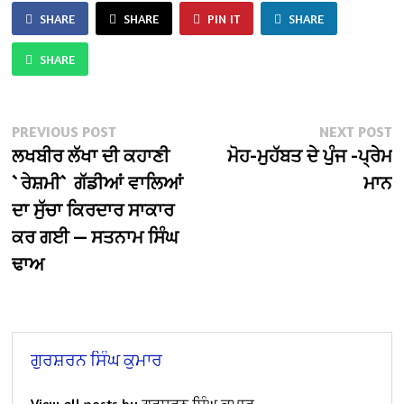
SHARE
SHARE
PIN IT
SHARE
SHARE
Post
Previous
N
PREVIOUS POST
NEXT POST
post:
po
ਲਖਬੀਰ ਲੱਖਾ ਦੀ ਕਹਾਣੀ
ਮੋਹ-ਮੁਹੱਬਤ ਦੇ ਪੁੰਜ -ਪ੍ਰੇਮ
navigation
`ਰੇਸ਼ਮੀ` ਗੱਡੀਆਂ ਵਾਲਿਆਂ
ਮਾਨ
ਦਾ ਸੁੱਚਾ ਕਿਰਦਾਰ ਸਾਕਾਰ
ਕਰ ਗਈ — ਸਤਨਾਮ ਸਿੰਘ
ਢਾਅ
ਗੁਰਸ਼ਰਨ ਸਿੰਘ ਕੁਮਾਰ