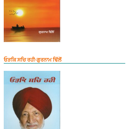
ਓੜਕਿ ਸਚਿ ਰਹੀ-ਗੁਰਨਾਮ ਢਿੱਲੋਂ