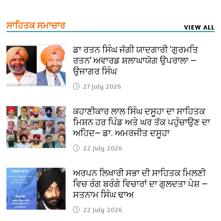
ਸਾਹਿਤਕ ਸਮਾਚਾਰ
VIEW ALL
ਡਾ ਰਤਨ ਸਿੰਘ ਜੱਗੀ ਯਾਦਗਾਰੀ ‘ਗੁਰਮਤਿ
ਰਤਨ’ ਅਵਾਰਡ ਸ਼ਲਾਘਾਯੋਗ ਉਪਰਾਲਾ —
ਉਜਾਗਰ ਸਿੰਘ
27 July 2026
ਕਹਾਣੀਕਾਰ ਲਾਲ ਸਿੰਘ ਦਸੂਹਾ ਦਾ ਸਾਹਿਤਕ
ਮਿਸ਼ਨ ਹਰ ਪਿੰਡ ਅਤੇ ਘਰ ਤੱਕ ਪਹੁੰਚਾਉਣ ਦਾ
ਅਹਿਦ— ਡਾ. ਅਮਰਜੀਤ ਦਸੂਹਾ
22 July 2026
ਅਰਪਨ ਲਿਖਾਰੀ ਸਭਾ ਦੀ ਸਾਹਿਤਕ ਮਿਲਣੀ
ਵਿਚ ਰੰਗ ਬਰੰਗੇ ਵਿਚਾਰਾਂ ਦਾ ਗੁਲਦਤਾ ਪੇਸ਼ —
ਸਤਨਾਮ ਸਿੰਘ ਢਾਅ
22 July 2026