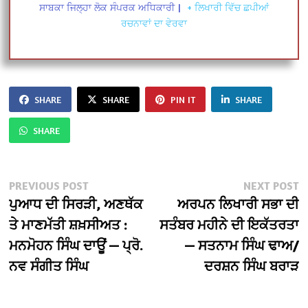
ਸਾਬਕਾ ਜਿਲ੍ਹਾ ਲੋਕ ਸੰਪਰਕ ਅਧਿਕਾਰੀ
|
+ ਲਿਖਾਰੀ ਵਿੱਚ ਛਪੀਆਂ
ਰਚਨਾਵਾਂ ਦਾ ਵੇਰਵਾ
SHARE
SHARE
PIN IT
SHARE
SHARE
Post
Previous
N
PREVIOUS POST
NEXT POST
post:
po
ਪੁਆਧ ਦੀ ਸਿਰੜੀ, ਅਣਥੱਕ
ਅਰਪਨ ਲਿਖਾਰੀ ਸਭਾ ਦੀ
navigation
ਤੇ ਮਾਣਮੱਤੀ ਸ਼ਖ਼ਸੀਅਤ :
ਸਤੰਬਰ ਮਹੀਨੇ ਦੀ ਇਕੱਤਰਤਾ
ਮਨਮੋਹਨ ਸਿੰਘ ਦਾਊਂ — ਪ੍ਰੋ.
— ਸਤਨਾਮ ਸਿੰਘ ਢਾਅ/
ਨਵ ਸੰਗੀਤ ਸਿੰਘ
ਦਰਸ਼ਨ ਸਿੰਘ ਬਰਾੜ