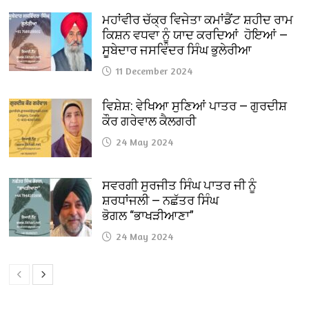
ਮਹਾਂਵੀਰ ਚੱਕ੍ਰ ਵਿਜੇਤਾ ਕਮਾਂਡੈਂਟ ਸ਼ਹੀਦ ਰਾਮ
ਕਿਸ਼ਨ ਵਧਵਾ ਨੂੰ ਯਾਦ ਕਰਦਿਆਂ ਹੋਇਆਂ —
ਸੂਬੇਦਾਰ ਜਸਵਿੰਦਰ ਸਿੰਘ ਭੁਲੇਰੀਆ
11 December 2024
ਵਿਸ਼ੇਸ਼: ਵੇਖਿਆ ਸੁਣਿਆਂ ਪਾਤਰ — ਗੁਰਦੀਸ਼
ਕੌਰ ਗਰੇਵਾਲ ਕੈਲਗਰੀ
24 May 2024
ਸਵਰਗੀ ਸੁਰਜੀਤ ਸਿੰਘ ਪਾਤਰ ਜੀ ਨੂੰ
ਸ਼ਰਧਾਂਜਲੀ — ਨਛੱਤਰ ਸਿੰਘ
ਭੋਗਲ “ਭਾਖੜੀਆਣਾ”
24 May 2024