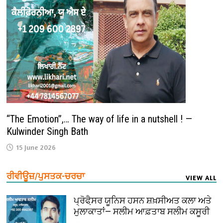
“The Emotion”,… The way of life in a nutshell ! —
Kulwinder Singh Bath
15 June 2026
ਰੀਵੀਊਜ਼/ਪੁਸਤਕ-ਚਰਚਾ
VIEW ALL
ਪ੍ਰੋਫੈ਼ਸਰ ਯੂਨਿਸ ਹਸਨ ਸ਼ਖ਼ਸੀਅਤ ਕਲਾ ਅਤੇ
ਮੁਲਾਕਾਤਾਂ— ਸਲੀਮ ਆਫ਼ਤਾਬ ਸਲੀਮ ਕਸੂਰੀ