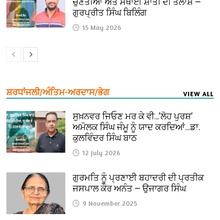
ਚੁਣੌਤੀਆਂ ਅਤੇ ਸਥਾਈ ਸ਼ਾਂਤੀ ਦੀ ਤਲਾਸ਼ —
ਗੁਰਪ੍ਰੀਤ ਸਿੰਘ ਬਿਲਿੰਗ
15 May 2026
ਸ਼ਰਧਾਂਜਲੀ/ਅੰਤਿਮ-ਅਰਦਾਸ/ਭੋਗ
VIEW ALL
ਸੁਖ਼ਨਵਰ ਜਿਓਣ ਮਰ ਕੇ ਵੀ…‘ਲੋਹ ਪੁਰਸ਼’
ਅਮੋਲਕ ਸਿੰਘ ਜੰਮੂ ਨੂੰ ਯਾਦ ਕਰਦਿਆਂ…ਡਾ.
ਕੁਲਵਿੰਦਰ ਸਿੰਘ ਬਾਠ
12 July 2026
ਗੁਰਮਤਿ ਨੂੰ ਪ੍ਰਣਾਈ ਬਹਾਦਰੀ ਦੀ ਪ੍ਰਤੀਕ
ਜਸਪਾਲ ਕੌਰ ਅਨੰਤ — ਉਜਾਗਰ ਸਿੰਘ
9 November 2025