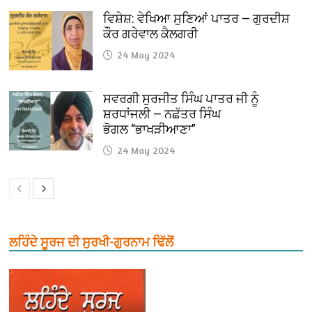
ਵਿਸ਼ੇਸ਼: ਵੇਖਿਆ ਸੁਣਿਆਂ ਪਾਤਰ — ਗੁਰਦੀਸ਼
ਕੌਰ ਗਰੇਵਾਲ ਕੈਲਗਰੀ
24 May 2024
ਸਵਰਗੀ ਸੁਰਜੀਤ ਸਿੰਘ ਪਾਤਰ ਜੀ ਨੂੰ
ਸ਼ਰਧਾਂਜਲੀ — ਨਛੱਤਰ ਸਿੰਘ
ਭੋਗਲ “ਭਾਖੜੀਆਣਾ”
24 May 2024
ਲਹਿੰਦੇ ਸੂਰਜ ਦੀ ਸੁਰਖੀ-ਗੁਰਨਾਮ ਢਿੱਲੋਂ