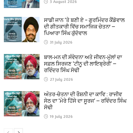
3 August 2026
ਸਾਡੀ ਜਾਨ ‘ਤੇ ਬਣੀ ਏ – ਗੁਰਮਿੰਦਰ ਕੈਂਡੋਵਾਲ
ਦੀ ਗੀਤਕਾਰੀ ਵਿੱਚ ਸਮਾਜਿਕ ਚੇਤਨਾ —
ਪਿਆਰਾ ਸਿੰਘ ਕੁੱਦੋਵਾਲ
31 July 2026
ਬਾਲ-ਮਨ ਦੀ ਸੰਵੇਦਨਾ ਅਤੇ ਜੀਵਨ-ਮੁੱਲਾਂ ਦਾ
ਸਫ਼ਲ ਸਿਰਜਣ ‘ਟੀਨੂ ਦੀ ਲਾਇਬ੍ਰੇਰੀ’ —
ਰਵਿੰਦਰ ਸਿੰਘ ਸੋਢੀ
27 July 2026
ਅੰਤਰ-ਚੇਤਨਾ ਦੀ ਰੌਸ਼ਨੀ ਦਾ ਕਾਵਿ : ਰਾਜੀਵ
ਸੇਠ ਦਾ ‘ਮੇਰੇ ਹਿੱਸੇ ਦਾ ਸੂਰਜ’ — ਰਵਿੰਦਰ ਸਿੰਘ
ਸੋਢੀ
19 July 2026