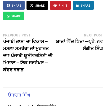
SHARE
SHARE
PIN IT
SHARE
SHARE
Post
Previous
N
PREVIOUS POST
NEXT POST
post:
po
ਪੰਜਾਬੀ ਭਾਸ਼ਾ ਦਾ ਵਿਕਾਸ –
ਯਾਦਾਂ ਵਿੱਚ ਪਿਤਾ —ਪ੍ਰੋ. ਨਵ
navigation
ਮਸਲਾ ਸਮਰੱਥਾ ਜਾਂ ਮੁਹਾਰਤ
ਸੰਗੀਤ ਸਿੰਘ
ਦਾ? ਪੰਜਾਬੀ ਯੂਨੀਵਰਸਿਟੀ ਦੀ
ਮਿਸਾਲ – ਇਕ ਸਰਵੇਖਣ —
ਕੰਵਰ ਬਰਾੜ
ਉਜਾਗਰ ਸਿੰਘ