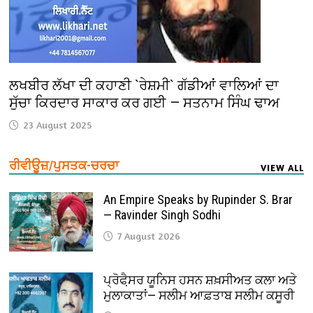
ਲਖਬੀਰ ਲੱਖਾ ਦੀ ਕਹਾਣੀ `ਰੇਸ਼ਮੀ` ਗੱਡੀਆਂ ਵਾਲਿਆਂ ਦਾ
ਸੁੱਚਾ ਕਿਰਦਾਰ ਸਾਕਾਰ ਕਰ ਗਈ — ਸਤਨਾਮ ਸਿੰਘ ਢਾਅ
23 August 2025
ਰੀਵੀਊਜ਼/ਪੁਸਤਕ-ਚਰਚਾ
VIEW ALL
An Empire Speaks by Rupinder S. Brar
— Ravinder Singh Sodhi
7 August 2026
ਪ੍ਰੋਫੈ਼ਸਰ ਯੂਨਿਸ ਹਸਨ ਸ਼ਖ਼ਸੀਅਤ ਕਲਾ ਅਤੇ
ਮੁਲਾਕਾਤਾਂ— ਸਲੀਮ ਆਫ਼ਤਾਬ ਸਲੀਮ ਕਸੂਰੀ