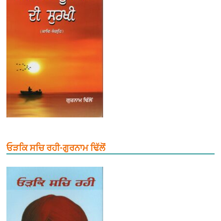
ਓੜਕਿ ਸਚਿ ਰਹੀ-ਗੁਰਨਾਮ ਢਿੱਲੋਂ