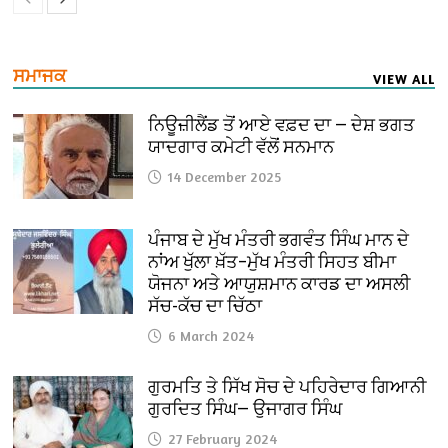
ਸਮਾਜਕ
VIEW ALL
ਨਿਊਜ਼ੀਲੈਂਡ ਤੋਂ ਆਏ ਵਫ਼ਦ ਦਾ — ਦੇਸ਼ ਭਗਤ
ਯਾਦਗਾਰ ਕਮੇਟੀ ਵੱਲੋਂ ਸਨਮਾਨ
14 December 2025
ਪੰਜਾਬ ਦੇ ਮੁੱਖ ਮੰਤਰੀ ਭਗਵੰਤ ਸਿੰਘ ਮਾਨ ਦੇ
ਨਾਂਅ ਖੁੱਲਾ ਖ਼ੱਤ–ਮੁੱਖ ਮੰਤਰੀ ਸਿਹਤ ਬੀਮਾ
ਯੋਜਨਾ ਅਤੇ ਆਯੁਸ਼ਮਾਨ ਕਾਰਡ ਦਾ ਅਸਲੀ
ਸੱਚ-ਕੱਚ ਦਾ ਚਿੱਠਾ
6 March 2024
ਗੁਰਮਤਿ ਤੇ ਸਿੱਖ ਸੋਚ ਦੇ ਪਹਿਰੇਦਾਰ ਗਿਆਨੀ
ਗੁਰਦਿਤ ਸਿੰਘ— ਉਜਾਗਰ ਸਿੰਘ
27 February 2024