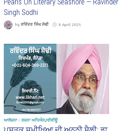
Pearls On Literary Seashore — Ravinder
Singh Sodhi
by
ਰਵਿੰਦਰ ਸਿੰਘ ਸੋਢੀ
8 April 2025
ਆਲੋਚਨਾ
/
ਰਚਨਾ ਅਧਿਐਨ/ਰੀਵੀਊ
ਪੁਸਤਕ ਸਮੀਖਿਆ ਦੀ ਅਨੂਠੀ ਸ਼ੈਲੀ: ਡਾ.