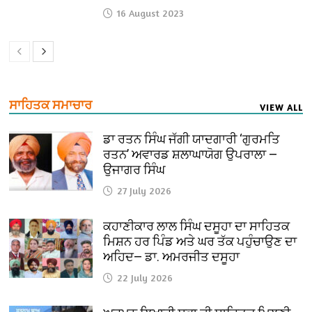
16 August 2023
ਸਾਹਿਤਕ ਸਮਾਚਾਰ
VIEW ALL
ਡਾ ਰਤਨ ਸਿੰਘ ਜੱਗੀ ਯਾਦਗਾਰੀ ‘ਗੁਰਮਤਿ
ਰਤਨ’ ਅਵਾਰਡ ਸ਼ਲਾਘਾਯੋਗ ਉਪਰਾਲਾ —
ਉਜਾਗਰ ਸਿੰਘ
27 July 2026
ਕਹਾਣੀਕਾਰ ਲਾਲ ਸਿੰਘ ਦਸੂਹਾ ਦਾ ਸਾਹਿਤਕ
ਮਿਸ਼ਨ ਹਰ ਪਿੰਡ ਅਤੇ ਘਰ ਤੱਕ ਪਹੁੰਚਾਉਣ ਦਾ
ਅਹਿਦ— ਡਾ. ਅਮਰਜੀਤ ਦਸੂਹਾ
22 July 2026