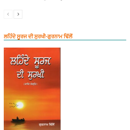
ਲਹਿੰਦੇ ਸੂਰਜ ਦੀ ਸੁਰਖੀ-ਗੁਰਨਾਮ ਢਿੱਲੋਂ