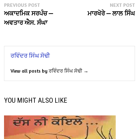
Post
Previous
N
PREVIOUS POST
NEXT POST
post:
po
ਅਕਾਦਮਿਕ ਸਰਪੰਚ —
ਮਾਰਖੋਰੇ — ਲਾਲ ਸਿੰਘ
navigation
ਅਵਤਾਰ ਐਸ. ਸੰਘਾ
ਰਵਿੰਦਰ ਸਿੰਘ ਸੋਢੀ
View all posts by ਰਵਿੰਦਰ ਸਿੰਘ ਸੋਢੀ →
YOU MIGHT ALSO LIKE