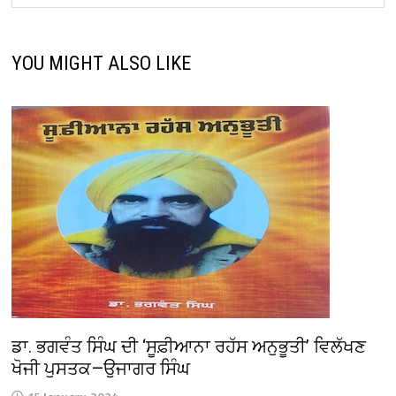
YOU MIGHT ALSO LIKE
ਡਾ. ਭਗਵੰਤ ਸਿੰਘ ਦੀ ‘ਸੂਫ਼ੀਆਨਾ ਰਹੱਸ ਅਨੁਭੂਤੀ’ ਵਿਲੱਖਣ
ਖੋਜੀ ਪੁਸਤਕ—ਉਜਾਗਰ ਸਿੰਘ