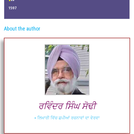
*
**
1597
About the author
ਰਵਿੰਦਰ ਸਿੰਘ ਸੋਢੀ
+ ਲਿਖਾਰੀ ਵਿੱਚ ਛਪੀਆਂ ਰਚਨਾਵਾਂ ਦਾ ਵੇਰਵਾ