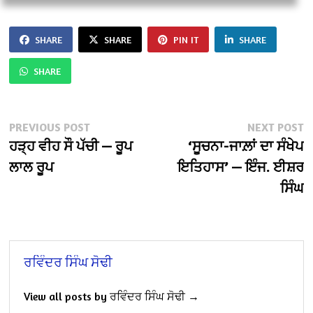
SHARE
SHARE
PIN IT
SHARE
SHARE
Post
Previous
N
PREVIOUS POST
NEXT POST
post:
po
ਹੜ੍ਹ ਵੀਹ ਸੌ ਪੱਚੀ — ਰੂਪ
‘ਸੂਚਨਾ-ਜਾਲ਼ਾਂ ਦਾ ਸੰਖੇਪ
navigation
ਲਾਲ ਰੂਪ
ਇਤਿਹਾਸ’ — ਇੰਜ. ਈਸ਼ਰ
ਸਿੰਘ
ਰਵਿੰਦਰ ਸਿੰਘ ਸੋਢੀ
View all posts by ਰਵਿੰਦਰ ਸਿੰਘ ਸੋਢੀ →