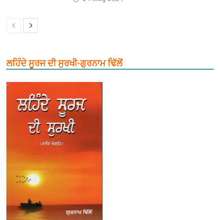
ਲਹਿੰਦੇ ਸੂਰਜ ਦੀ ਸੁਰਖੀ-ਗੁਰਨਾਮ ਢਿੱਲੋਂ