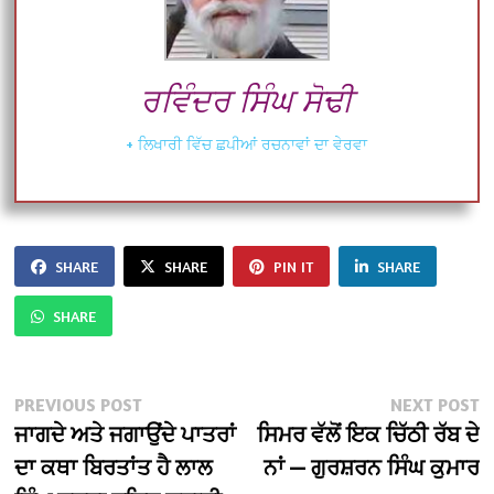
ਰਵਿੰਦਰ ਸਿੰਘ ਸੋਢੀ
+ ਲਿਖਾਰੀ ਵਿੱਚ ਛਪੀਆਂ ਰਚਨਾਵਾਂ ਦਾ ਵੇਰਵਾ
SHARE
SHARE
PIN IT
SHARE
SHARE
Post
Previous
N
PREVIOUS POST
NEXT POST
post:
po
ਜਾਗਦੇ ਅਤੇ ਜਗਾਉਂਦੇ ਪਾਤਰਾਂ
ਸਿਮਰ ਵੱਲੋਂ ਇਕ ਚਿੱਠੀ ਰੱਬ ਦੇ
navigation
ਦਾ ਕਥਾ ਬਿਰਤਾਂਤ ਹੈ ਲਾਲ
ਨਾਂ — ਗੁਰਸ਼ਰਨ ਸਿੰਘ ਕੁਮਾਰ