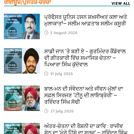
ਰੀਵੀਊਜ਼/ਪੁਸਤਕ-ਚਰਚਾ
VIEW ALL
ਪ੍ਰੋਫੈ਼ਸਰ ਯੂਨਿਸ ਹਸਨ ਸ਼ਖ਼ਸੀਅਤ ਕਲਾ ਅਤੇ
ਮੁਲਾਕਾਤਾਂ— ਸਲੀਮ ਆਫ਼ਤਾਬ ਸਲੀਮ ਕਸੂਰੀ
3 August 2026
ਸਾਡੀ ਜਾਨ ‘ਤੇ ਬਣੀ ਏ – ਗੁਰਮਿੰਦਰ ਕੈਂਡੋਵਾਲ
ਦੀ ਗੀਤਕਾਰੀ ਵਿੱਚ ਸਮਾਜਿਕ ਚੇਤਨਾ —
ਪਿਆਰਾ ਸਿੰਘ ਕੁੱਦੋਵਾਲ
31 July 2026
ਬਾਲ-ਮਨ ਦੀ ਸੰਵੇਦਨਾ ਅਤੇ ਜੀਵਨ-ਮੁੱਲਾਂ ਦਾ
ਸਫ਼ਲ ਸਿਰਜਣ ‘ਟੀਨੂ ਦੀ ਲਾਇਬ੍ਰੇਰੀ’ —
ਰਵਿੰਦਰ ਸਿੰਘ ਸੋਢੀ
27 July 2026
ਅੰਤਰ-ਚੇਤਨਾ ਦੀ ਰੌਸ਼ਨੀ ਦਾ ਕਾਵਿ : ਰਾਜੀਵ
ਸੇਠ ਦਾ ‘ਮੇਰੇ ਹਿੱਸੇ ਦਾ ਸੂਰਜ’ — ਰਵਿੰਦਰ ਸਿੰਘ