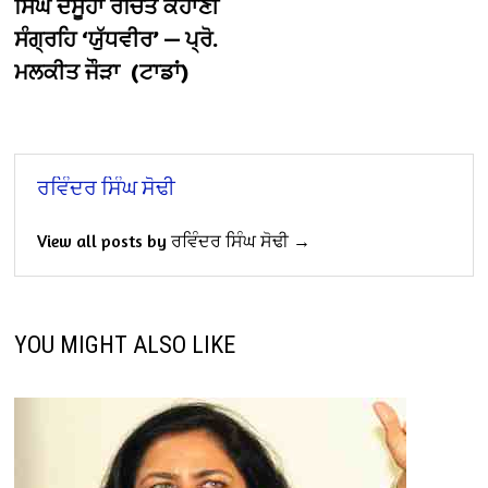
ਸਿੰਘ ਦਸੂਹਾ ਰਚਿਤ ਕਹਾਣੀ
ਸੰਗ੍ਰਹਿ ‘ਯੁੱਧਵੀਰ’ — ਪ੍ਰੋ.
ਮਲਕੀਤ ਜੌੜਾ (ਟਾਡਾਂ)
ਰਵਿੰਦਰ ਸਿੰਘ ਸੋਢੀ
View all posts by ਰਵਿੰਦਰ ਸਿੰਘ ਸੋਢੀ →
YOU MIGHT ALSO LIKE