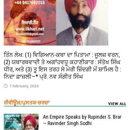
ਤਿੰਨ ਲੇਖ: (1) ਵਿਗਿਆਨ-ਕਥਾ ਦਾ ਪਿਤਾਮਾ : ਜੂਲਜ਼ ਵਰਨ,
(2) ਯਥਾਰਥਵਾਦੀ ਤੇ ਅਗਾਂਹਵਧੂ ਕਹਾਣੀਕਾਰ : ਸੰਤੋਖ ਸਿੰਘ
ਧੀਰ, ਅਤੇ (3) ਤੂ ਇਸ ਤਰਹ ਸੇ ਮੇਰੀ ਜ਼ਿੰਦਗੀ ਮੇਂ ਸ਼ਾਮਿਲ ਹੈ :
ਨਿਦਾ ਫ਼ਾਜ਼ਲੀ—* ਪ੍ਰੋ. ਨਵ ਸੰਗੀਤ ਸਿੰਘ
7 February 2026
ਰੀਵੀਊਜ਼/ਪੁਸਤਕ-ਚਰਚਾ
VIEW ALL
An Empire Speaks by Rupinder S. Brar
— Ravinder Singh Sodhi