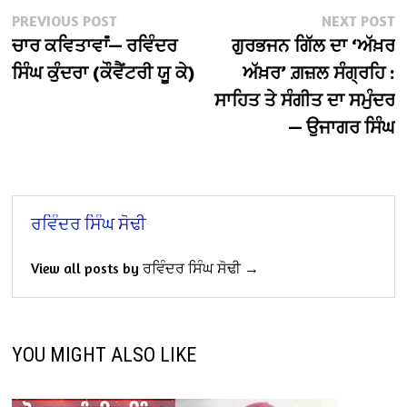
Post
Previous
N
PREVIOUS POST
NEXT POST
post:
po
ਚਾਰ ਕਵਿਤਾਵਾਂਂ— ਰਵਿੰਦਰ
ਗੁਰਭਜਨ ਗਿੱਲ ਦਾ ‘ਅੱਖ਼ਰ
navigation
ਸਿੰਘ ਕੁੰਦਰਾ (ਕੌਵੈਂਟਰੀ ਯੂ ਕੇ)
ਅੱਖ਼ਰ’ ਗ਼ਜ਼ਲ ਸੰਗ੍ਰਹਿ :
ਸਾਹਿਤ ਤੇ ਸੰਗੀਤ ਦਾ ਸਮੁੰਦਰ
— ਉਜਾਗਰ ਸਿੰਘ
ਰਵਿੰਦਰ ਸਿੰਘ ਸੋਢੀ
View all posts by ਰਵਿੰਦਰ ਸਿੰਘ ਸੋਢੀ →
YOU MIGHT ALSO LIKE