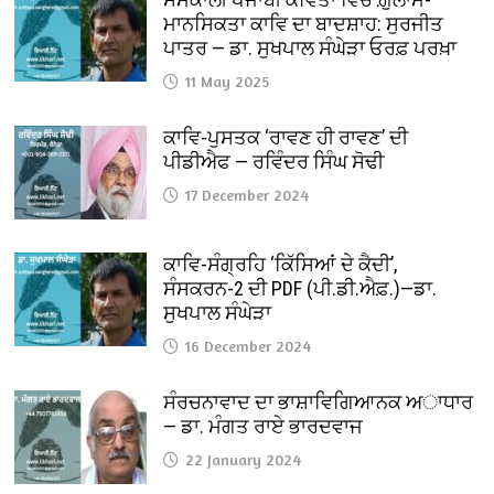
ਮਾਨਸਿਕਤਾ ਕਾਵਿ ਦਾ ਬਾਦਸ਼ਾਹ: ਸੁਰਜੀਤ
ਪਾਤਰ — ਡਾ. ਸੁਖਪਾਲ ਸੰਘੇੜਾ ਓਰਫ਼ ਪਰਖ਼ਾ
11 May 2025
ਕਾਵਿ-ਪੁਸਤਕ ‘ਰਾਵਣ ਹੀ ਰਾਵਣ’ ਦੀ
ਪੀਡੀਐਫ — ਰਵਿੰਦਰ ਸਿੰਘ ਸੋਢੀ
17 December 2024
ਕਾਵਿ-ਸੰਗ੍ਰਹਿ ‘ਕਿੱਸਿਆਂ ਦੇ ਕੈਦੀ’,
ਸੰਸਕਰਨ-2 ਦੀ PDF (ਪੀ.ਡੀ.ਐਫ਼.)—ਡਾ.
ਸੁਖਪਾਲ ਸੰਘੇੜਾ
16 December 2024
ਸੰਰਚਨਾਵਾਦ ਦਾ ਭਾਸ਼ਾਵਿਗਿਆਨਕ ਅਾਧਾਰ
— ਡਾ. ਮੰਗਤ ਰਾਏ ਭਾਰਦਵਾਜ
22 January 2024