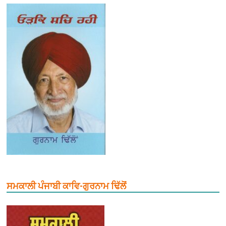
ਸਮਕਾਲੀ ਪੰਜਾਬੀ ਕਾਵਿ-ਗੁਰਨਾਮ ਢਿੱਲੋਂ