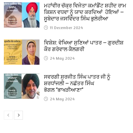
ਮਹਾਂਵੀਰ ਚੱਕ੍ਰ ਵਿਜੇਤਾ ਕਮਾਂਡੈਂਟ ਸ਼ਹੀਦ ਰਾਮ
ਕਿਸ਼ਨ ਵਧਵਾ ਨੂੰ ਯਾਦ ਕਰਦਿਆਂ ਹੋਇਆਂ —
ਸੂਬੇਦਾਰ ਜਸਵਿੰਦਰ ਸਿੰਘ ਭੁਲੇਰੀਆ
11 December 2024
ਵਿਸ਼ੇਸ਼: ਵੇਖਿਆ ਸੁਣਿਆਂ ਪਾਤਰ — ਗੁਰਦੀਸ਼
ਕੌਰ ਗਰੇਵਾਲ ਕੈਲਗਰੀ
24 May 2024
ਸਵਰਗੀ ਸੁਰਜੀਤ ਸਿੰਘ ਪਾਤਰ ਜੀ ਨੂੰ
ਸ਼ਰਧਾਂਜਲੀ — ਨਛੱਤਰ ਸਿੰਘ
ਭੋਗਲ “ਭਾਖੜੀਆਣਾ”
24 May 2024