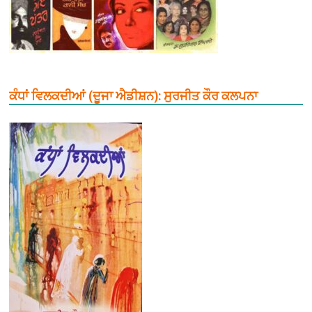
ਕੰਧਾਂ ਵਿਲਕਦੀਆਂ (ਦੂਜਾ ਐਡੀਸ਼ਨ): ਸੁਰਜੀਤ ਕੌਰ ਕਲਪਨਾ