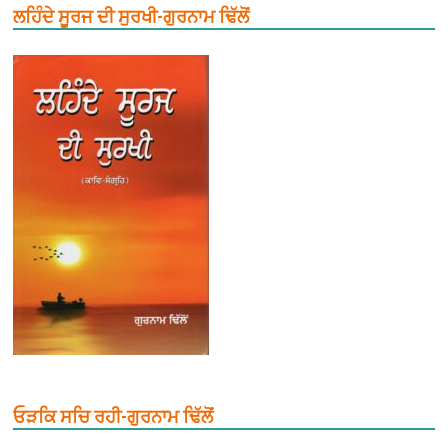
ਲਹਿੰਦੇ ਸੂਰਜ ਦੀ ਸੁਰਖੀ-ਗੁਰਨਾਮ ਢਿੱਲੋਂ
ਓੜਕਿ ਸਚਿ ਰਹੀ-ਗੁਰਨਾਮ ਢਿੱਲੋਂ