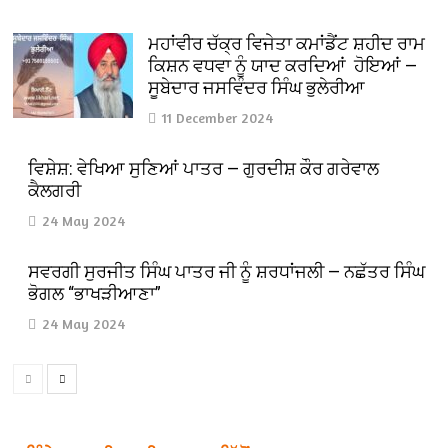
ਮਹਾਂਵੀਰ ਚੱਕ੍ਰ ਵਿਜੇਤਾ ਕਮਾਂਡੈਂਟ ਸ਼ਹੀਦ ਰਾਮ
ਕਿਸ਼ਨ ਵਧਵਾ ਨੂੰ ਯਾਦ ਕਰਦਿਆਂ ਹੋਇਆਂ —
ਸੂਬੇਦਾਰ ਜਸਵਿੰਦਰ ਸਿੰਘ ਭੁਲੇਰੀਆ
11 December 2024
ਵਿਸ਼ੇਸ਼: ਵੇਖਿਆ ਸੁਣਿਆਂ ਪਾਤਰ — ਗੁਰਦੀਸ਼ ਕੌਰ ਗਰੇਵਾਲ
ਕੈਲਗਰੀ
24 May 2024
ਸਵਰਗੀ ਸੁਰਜੀਤ ਸਿੰਘ ਪਾਤਰ ਜੀ ਨੂੰ ਸ਼ਰਧਾਂਜਲੀ — ਨਛੱਤਰ ਸਿੰਘ
ਭੋਗਲ “ਭਾਖੜੀਆਣਾ”
24 May 2024