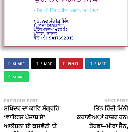
+ ਲਿਖਾਰੀ ਵਿੱਚ ਛਪੀਆਂ ਰਚਨਾਵਾਂ ਦਾ ਵੇਰਵਾ
ਪ੍ਰੋ. ਨਵ ਸੰਗੀਤ ਸਿੰਘ
1, ਲਤਾ ਇਨਕਲੇਵ,
ਪਟਿਆਲਾ-147002
ਪੰਜਾਬ, ਭਾਰਤ
ਫੋਨ:+91 9417692015
SHARE
SHARE
PIN IT
SHARE
SHARE
Post
Previous
N
PREVIOUS POST
NEXT POST
post:
po
ਸੁਖਿੰਦਰ ਦਾ ਕਾਵਿ ਸੰਗ੍ਰਹਿ
ਤਿੰਨ ਹਿੰਦੀ ਮਿੰਨੀ
navigation
‘ਵਾਇਰਸ ਪੰਜਾਬ ਦੇ’
ਕਹਾਣੀਅਾਂ ਹਾਜ਼ਰ ਹਨ:
ਆਲੋਚਨਾ ਦੀ ਕਸਵੱਟੀ ‘ਤੇ
ਤੋਹਫ਼ਾ—ਮੀਰਾ ਜੈਨ,