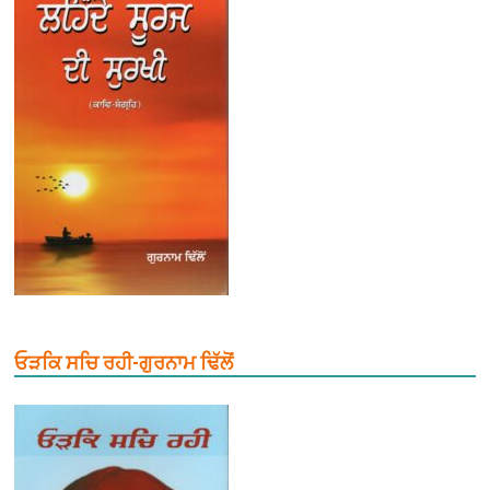
ਓੜਕਿ ਸਚਿ ਰਹੀ-ਗੁਰਨਾਮ ਢਿੱਲੋਂ