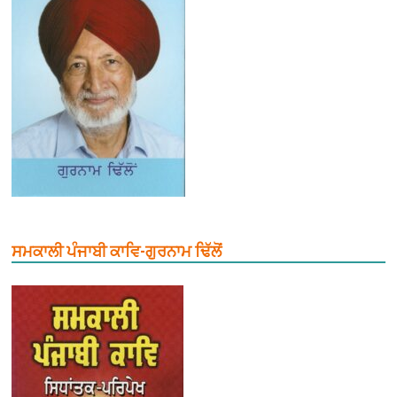
ਸਮਕਾਲੀ ਪੰਜਾਬੀ ਕਾਵਿ-ਗੁਰਨਾਮ ਢਿੱਲੋਂ