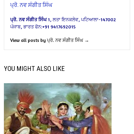
ਪ੍ਰੋ. ਨਵ ਸੰਗੀਤ ਸਿੰਘ
ਪ੍ਰੋ. ਨਵ ਸੰਗੀਤ ਸਿੰਘ
1, ਲਤਾ ਇਨਕਲੇਵ, ਪਟਿਆਲਾ-147002
ਪੰਜਾਬ, ਭਾਰਤ
ਫੋਨ:+91 9417692015
View all posts by ਪ੍ਰੋ. ਨਵ ਸੰਗੀਤ ਸਿੰਘ →
YOU MIGHT ALSO LIKE