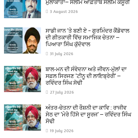
ਮੁਲਾਕਾਤਾਂ— ਸਲੀਮ ਆਫ਼ਤਾਬ ਸਲੀਮ ਕਸੂਰੀ
3 August 2026
ਸਾਡੀ ਜਾਨ ‘ਤੇ ਬਣੀ ਏ – ਗੁਰਮਿੰਦਰ ਕੈਂਡੋਵਾਲ
ਦੀ ਗੀਤਕਾਰੀ ਵਿੱਚ ਸਮਾਜਿਕ ਚੇਤਨਾ —
ਪਿਆਰਾ ਸਿੰਘ ਕੁੱਦੋਵਾਲ
31 July 2026
ਬਾਲ-ਮਨ ਦੀ ਸੰਵੇਦਨਾ ਅਤੇ ਜੀਵਨ-ਮੁੱਲਾਂ ਦਾ
ਸਫ਼ਲ ਸਿਰਜਣ ‘ਟੀਨੂ ਦੀ ਲਾਇਬ੍ਰੇਰੀ’ —
ਰਵਿੰਦਰ ਸਿੰਘ ਸੋਢੀ
27 July 2026
ਅੰਤਰ-ਚੇਤਨਾ ਦੀ ਰੌਸ਼ਨੀ ਦਾ ਕਾਵਿ : ਰਾਜੀਵ
ਸੇਠ ਦਾ ‘ਮੇਰੇ ਹਿੱਸੇ ਦਾ ਸੂਰਜ’ — ਰਵਿੰਦਰ ਸਿੰਘ
ਸੋਢੀ
19 July 2026