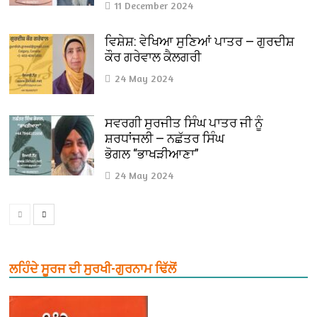
11 December 2024
ਵਿਸ਼ੇਸ਼: ਵੇਖਿਆ ਸੁਣਿਆਂ ਪਾਤਰ — ਗੁਰਦੀਸ਼
ਕੌਰ ਗਰੇਵਾਲ ਕੈਲਗਰੀ
24 May 2024
ਸਵਰਗੀ ਸੁਰਜੀਤ ਸਿੰਘ ਪਾਤਰ ਜੀ ਨੂੰ
ਸ਼ਰਧਾਂਜਲੀ — ਨਛੱਤਰ ਸਿੰਘ
ਭੋਗਲ “ਭਾਖੜੀਆਣਾ”
24 May 2024
ਲਹਿੰਦੇ ਸੂਰਜ ਦੀ ਸੁਰਖੀ-ਗੁਰਨਾਮ ਢਿੱਲੋਂ