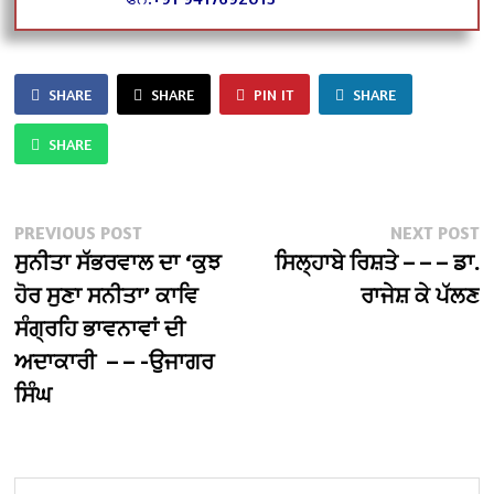
SHARE
SHARE
PIN IT
SHARE
SHARE
Post
Previous
N
PREVIOUS POST
NEXT POST
post:
po
ਸੁਨੀਤਾ ਸੱਭਰਵਾਲ ਦਾ ‘ਕੁਝ
ਸਿਲ੍ਹਾਬੇ ਰਿਸ਼ਤੇ – – – ਡਾ.
navigation
ਹੋਰ ਸੁਣਾ ਸਨੀਤਾ’ ਕਾਵਿ
ਰਾਜੇਸ਼ ਕੇ ਪੱਲਣ
ਸੰਗ੍ਰਹਿ ਭਾਵਨਾਵਾਂ ਦੀ
ਅਦਾਕਾਰੀ – – -ਉਜਾਗਰ
ਸਿੰਘ