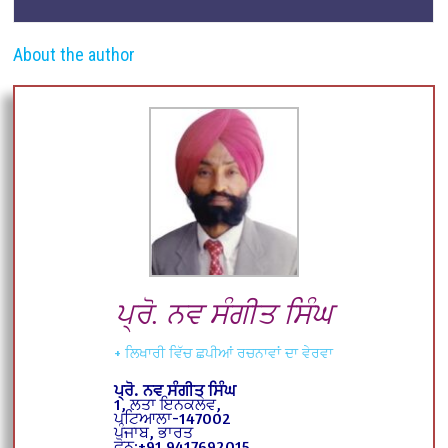
About the author
ਪ੍ਰੋ. ਨਵ ਸੰਗੀਤ ਸਿੰਘ
+ ਲਿਖਾਰੀ ਵਿੱਚ ਛਪੀਆਂ ਰਚਨਾਵਾਂ ਦਾ ਵੇਰਵਾ
ਪ੍ਰੋ. ਨਵ ਸੰਗੀਤ ਸਿੰਘ
1, ਲਤਾ ਇਨਕਲੇਵ,
ਪਟਿਆਲਾ-147002
ਪੰਜਾਬ, ਭਾਰਤ
ਫੋਨ:+91 9417692015