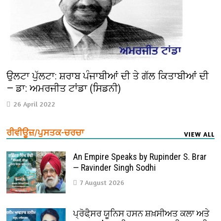
ਉਲਟਾ ਪੁੱਲਟਾ: ਸ਼ਰਾਬ ਪੰਜਾਬੀਆਂ ਦੀ ਤੇ ਗੱਲ ਕਿਤਾਬੀਆਂ ਦੀ
— ਡਾ: ਅਮਰਜੀਤ ਟਾਂਡਾ (ਸਿਡਨੀ)
26 April 2022
ਰੀਵੀਊਜ਼/ਪੁਸਤਕ-ਚਰਚਾ
VIEW ALL
An Empire Speaks by Rupinder S. Brar
— Ravinder Singh Sodhi
7 August 2026
ਪ੍ਰੋਫੈ਼ਸਰ ਯੂਨਿਸ ਹਸਨ ਸ਼ਖ਼ਸੀਅਤ ਕਲਾ ਅਤੇ