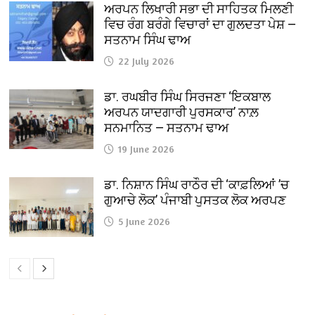
ਅਰਪਨ ਲਿਖਾਰੀ ਸਭਾ ਦੀ ਸਾਹਿਤਕ ਮਿਲਣੀ
ਵਿਚ ਰੰਗ ਬਰੰਗੇ ਵਿਚਾਰਾਂ ਦਾ ਗੁਲਦਤਾ ਪੇਸ਼ —
ਸਤਨਾਮ ਸਿੰਘ ਢਾਅ
22 July 2026
ਡਾ. ਰਘਬੀਰ ਸਿੰਘ ਸਿਰਜਣਾ ‘ਇਕਬਾਲ
ਅਰਪਨ ਯਾਦਗਾਰੀ ਪੁਰਸਕਾਰ’ ਨਾਲ਼
ਸਨਮਾਨਿਤ — ਸਤਨਾਮ ਢਾਅ
19 June 2026
ਡਾ. ਨਿਸ਼ਾਨ ਸਿੰਘ ਰਾਠੌਰ ਦੀ ‘ਕਾਫ਼ਲਿਆਂ ’ਚ
ਗੁਆਚੇ ਲੋਕ’ ਪੰਜਾਬੀ ਪੁਸਤਕ ਲੋਕ ਅਰਪਣ
5 June 2026