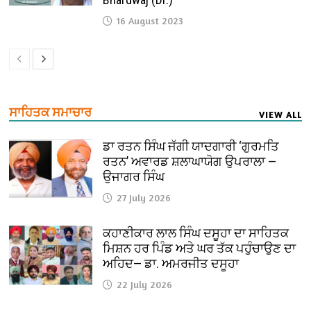
16 August 2023
ਸਾਹਿਤਕ ਸਮਾਚਾਰ
VIEW ALL
ਡਾ ਰਤਨ ਸਿੰਘ ਜੱਗੀ ਯਾਦਗਾਰੀ ‘ਗੁਰਮਤਿ
ਰਤਨ’ ਅਵਾਰਡ ਸ਼ਲਾਘਾਯੋਗ ਉਪਰਾਲਾ —
ਉਜਾਗਰ ਸਿੰਘ
27 July 2026
ਕਹਾਣੀਕਾਰ ਲਾਲ ਸਿੰਘ ਦਸੂਹਾ ਦਾ ਸਾਹਿਤਕ
ਮਿਸ਼ਨ ਹਰ ਪਿੰਡ ਅਤੇ ਘਰ ਤੱਕ ਪਹੁੰਚਾਉਣ ਦਾ
ਅਹਿਦ— ਡਾ. ਅਮਰਜੀਤ ਦਸੂਹਾ
22 July 2026