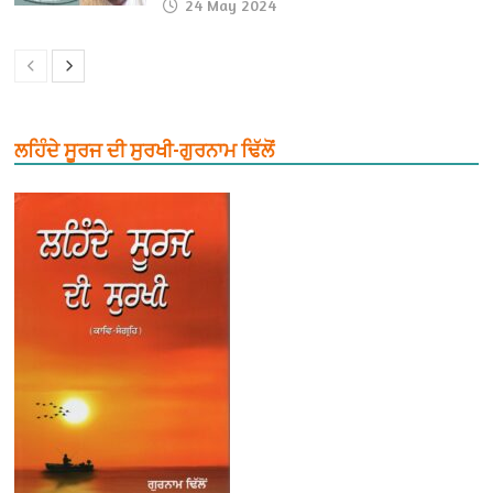
24 May 2024
ਲਹਿੰਦੇ ਸੂਰਜ ਦੀ ਸੁਰਖੀ-ਗੁਰਨਾਮ ਢਿੱਲੋਂ