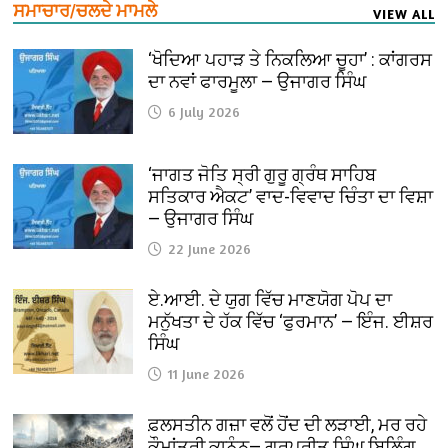
ਸਮਾਚਾਰ/ਚਲਦੇ ਮਾਮਲੇ
VIEW ALL
‘ਖੋਦਿਆ ਪਹਾੜ ਤੇ ਨਿਕਲਿਆ ਚੂਹਾ’ : ਕਾਂਗਰਸ
ਦਾ ਨਵਾਂ ਫਾਰਮੂਲਾ — ਉਜਾਗਰ ਸਿੰਘ
6 July 2026
‘ਜਾਗਤ ਜੋਤਿ ਸ੍ਰੀ ਗੁਰੂ ਗ੍ਰੰਥ ਸਾਹਿਬ
ਸਤਿਕਾਰ ਐਕਟ’ ਵਾਦ-ਵਿਵਾਦ ਚਿੰਤਾ ਦਾ ਵਿਸ਼ਾ
— ਉਜਾਗਰ ਸਿੰਘ
22 June 2026
ਏ.ਆਈ. ਦੇ ਯੁਗ ਵਿੱਚ ਮਾਣਯੋਗ ਪੋਪ ਦਾ
ਮਨੁੱਖਤਾ ਦੇ ਹੱਕ ਵਿੱਚ ‘ਫੁਰਮਾਨ’ — ਇੰਜ. ਈਸ਼ਰ
ਸਿੰਘ
11 June 2026
ਫ਼ਲਸਤੀਨ ਗਜ਼ਾ ਵਲੋਂ ਹੋਂਦ ਦੀ ਲੜਾਈ, ਮਰ ਰਹੇ
ਕੌਮਾਂਤਰੀ ਕਾਨੂੰਨ— ਗੁਰਪ੍ਰੀਤ ਸਿੰਘ ਬਿਲਿੰਗ