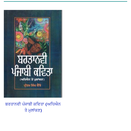
ਬਰਤਾਨਵੀ ਪੰਜਾਬੀ ਕਵਿਤਾ (ਅਧਿਐਨ
ਤੇ ਮੁਲਾਂਕਣ)