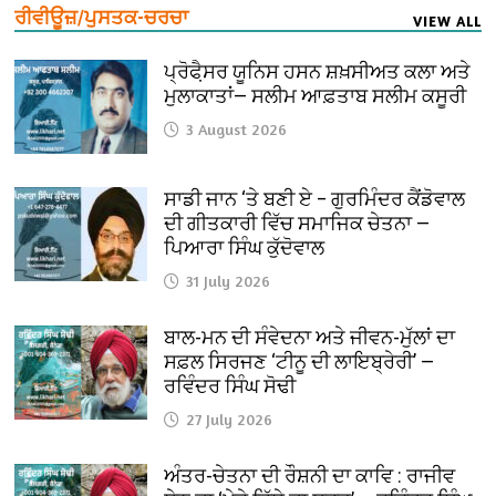
ਰੀਵੀਊਜ਼/ਪੁਸਤਕ-ਚਰਚਾ
VIEW ALL
ਪ੍ਰੋਫੈ਼ਸਰ ਯੂਨਿਸ ਹਸਨ ਸ਼ਖ਼ਸੀਅਤ ਕਲਾ ਅਤੇ
ਮੁਲਾਕਾਤਾਂ— ਸਲੀਮ ਆਫ਼ਤਾਬ ਸਲੀਮ ਕਸੂਰੀ
3 August 2026
ਸਾਡੀ ਜਾਨ ‘ਤੇ ਬਣੀ ਏ – ਗੁਰਮਿੰਦਰ ਕੈਂਡੋਵਾਲ
ਦੀ ਗੀਤਕਾਰੀ ਵਿੱਚ ਸਮਾਜਿਕ ਚੇਤਨਾ —
ਪਿਆਰਾ ਸਿੰਘ ਕੁੱਦੋਵਾਲ
31 July 2026
ਬਾਲ-ਮਨ ਦੀ ਸੰਵੇਦਨਾ ਅਤੇ ਜੀਵਨ-ਮੁੱਲਾਂ ਦਾ
ਸਫ਼ਲ ਸਿਰਜਣ ‘ਟੀਨੂ ਦੀ ਲਾਇਬ੍ਰੇਰੀ’ —
ਰਵਿੰਦਰ ਸਿੰਘ ਸੋਢੀ
27 July 2026
ਅੰਤਰ-ਚੇਤਨਾ ਦੀ ਰੌਸ਼ਨੀ ਦਾ ਕਾਵਿ : ਰਾਜੀਵ