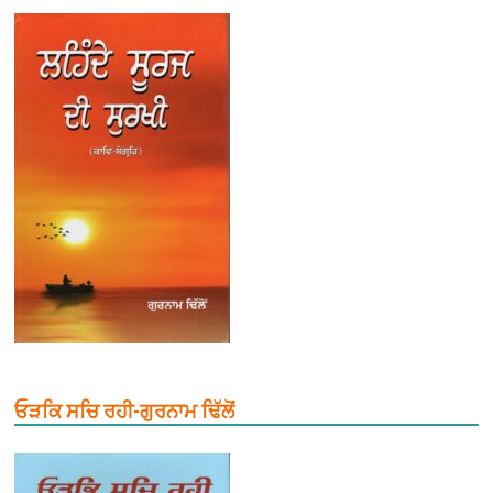
ਓੜਕਿ ਸਚਿ ਰਹੀ-ਗੁਰਨਾਮ ਢਿੱਲੋਂ