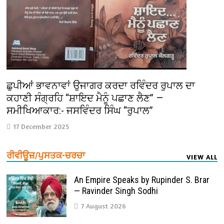
ਛੁਪੀਆਂ ਭਾਵਨਾਵਾਂ ਉਜਾਗਰ ਕਰਦਾ ਰਵਿੰਦਰ ਰੁਪਾਲ ਦਾ
ਕਹਾਣੀ ਸੰਗ੍ਰਹਿ “ਸ਼ਾਇਦ ਮੈਨੂੰ ਪਛਾਣ ਲੈਣ” —
ਸਮੀਖਿਆਕਾਰ:- ਜਸਵਿੰਦਰ ਸਿੰਘ “ਰੁਪਾਲ”
17 December 2025
ਰੀਵੀਊਜ਼/ਪੁਸਤਕ-ਚਰਚਾ
VIEW ALL
An Empire Speaks by Rupinder S. Brar
— Ravinder Singh Sodhi
7 August 2026