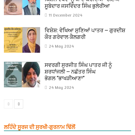
ਸੂਬੇਦਾਰ ਜਸਵਿੰਦਰ ਸਿੰਘ ਭੁਲੇਰੀਆ
11 December 2024
ਵਿਸ਼ੇਸ਼: ਵੇਖਿਆ ਸੁਣਿਆਂ ਪਾਤਰ — ਗੁਰਦੀਸ਼
ਕੌਰ ਗਰੇਵਾਲ ਕੈਲਗਰੀ
24 May 2024
ਸਵਰਗੀ ਸੁਰਜੀਤ ਸਿੰਘ ਪਾਤਰ ਜੀ ਨੂੰ
ਸ਼ਰਧਾਂਜਲੀ — ਨਛੱਤਰ ਸਿੰਘ
ਭੋਗਲ “ਭਾਖੜੀਆਣਾ”
24 May 2024
ਲਹਿੰਦੇ ਸੂਰਜ ਦੀ ਸੁਰਖੀ-ਗੁਰਨਾਮ ਢਿੱਲੋਂ