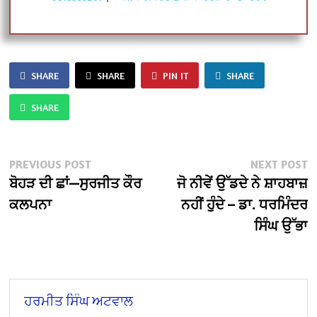
SHARE
SHARE
PIN IT
SHARE
SHARE
Post
Previous
N
PREVIOUS POST
NEXT POST
post:
po
ਬੋਹੜ ਦੀ ਛਾਂ—ਸੁਰਜੀਤ ਕੌਰ
ਜੋ ਨੀਵੇਂ ਉੱਡਦੇ ਨੇ ਸ਼ਾਹਬਾਜ਼
navigation
ਕਲਪਨਾ
ਨਹੀਂ ਹੁੰਦੇ – ਡਾ. ਧਰਮਿੰਦਰ
ਸਿੰਘ ਉੱਭਾ
ਹਰਮੀਤ ਸਿੰਘ ਅਟਵਾਲ