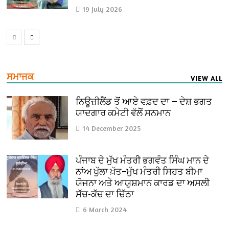
19 July 2026
ਸਮਾਜਕ
VIEW ALL
ਨਿਊਜ਼ੀਲੈਂਡ ਤੋਂ ਆਏ ਵਫ਼ਦ ਦਾ — ਦੇਸ਼ ਭਗਤ
ਯਾਦਗਾਰ ਕਮੇਟੀ ਵੱਲੋਂ ਸਨਮਾਨ
14 December 2025
ਪੰਜਾਬ ਦੇ ਮੁੱਖ ਮੰਤਰੀ ਭਗਵੰਤ ਸਿੰਘ ਮਾਨ ਦੇ
ਨਾਂਅ ਖੁੱਲਾ ਖ਼ੱਤ–ਮੁੱਖ ਮੰਤਰੀ ਸਿਹਤ ਬੀਮਾ
ਯੋਜਨਾ ਅਤੇ ਆਯੁਸ਼ਮਾਨ ਕਾਰਡ ਦਾ ਅਸਲੀ
ਸੱਚ-ਕੱਚ ਦਾ ਚਿੱਠਾ
6 March 2024