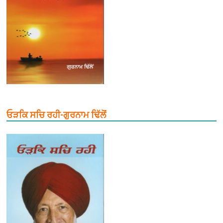
ਓੜਕਿ ਸਚਿ ਰਹੀ-ਗੁਰਨਾਮ ਢਿੱਲੋਂ