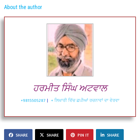
About the author
ਹਰਮੀਤ ਸਿੰਘ ਅਟਵਾਲ
+9815505287
|
+ ਲਿਖਾਰੀ ਵਿੱਚ ਛਪੀਆਂ ਰਚਨਾਵਾਂ ਦਾ ਵੇਰਵਾ
SHARE
SHARE
PIN IT
SHARE