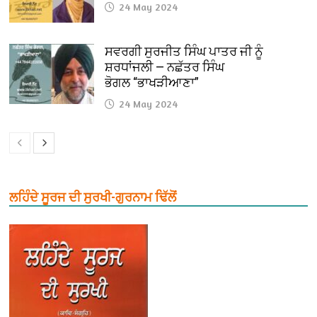
24 May 2024
ਸਵਰਗੀ ਸੁਰਜੀਤ ਸਿੰਘ ਪਾਤਰ ਜੀ ਨੂੰ
ਸ਼ਰਧਾਂਜਲੀ — ਨਛੱਤਰ ਸਿੰਘ
ਭੋਗਲ “ਭਾਖੜੀਆਣਾ”
24 May 2024
ਲਹਿੰਦੇ ਸੂਰਜ ਦੀ ਸੁਰਖੀ-ਗੁਰਨਾਮ ਢਿੱਲੋਂ