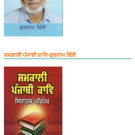
ਸਮਕਾਲੀ ਪੰਜਾਬੀ ਕਾਵਿ-ਗੁਰਨਾਮ ਢਿੱਲੋਂ