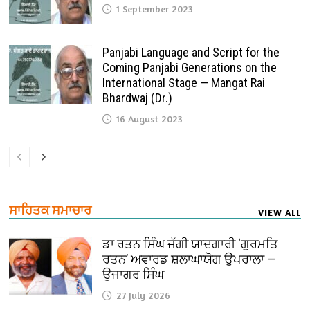
1 September 2023
Panjabi Language and Script for the
Coming Panjabi Generations on the
International Stage — Mangat Rai
Bhardwaj (Dr.)
16 August 2023
ਸਾਹਿਤਕ ਸਮਾਚਾਰ
VIEW ALL
ਡਾ ਰਤਨ ਸਿੰਘ ਜੱਗੀ ਯਾਦਗਾਰੀ ‘ਗੁਰਮਤਿ
ਰਤਨ’ ਅਵਾਰਡ ਸ਼ਲਾਘਾਯੋਗ ਉਪਰਾਲਾ —
ਉਜਾਗਰ ਸਿੰਘ
27 July 2026