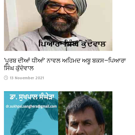
‘ਪੂਰਬ ਦੀਆਂ ਧੀਆਂ’ ਨਾਵਲ ਅਹਿਮਦ ਅਬੂ ਬਕਸ—ਪਿਆਰਾ
ਸਿੰਘ ਕੁੱਦੋਵਾਲ
13 November 2021