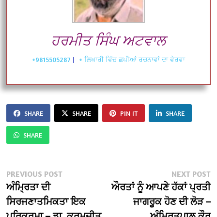
ਹਰਮੀਤ ਸਿੰਘ ਅਟਵਾਲ
+9815505287
|
+ ਲਿਖਾਰੀ ਵਿੱਚ ਛਪੀਆਂ ਰਚਨਾਵਾਂ ਦਾ ਵੇਰਵਾ
SHARE
SHARE
PIN IT
SHARE
SHARE
Post
Previous
N
PREVIOUS POST
NEXT POST
post:
po
ਅੰਮ੍ਰਿਤਾ ਦੀ
ਔਰਤਾਂ ਨੂੰ ਆਪਣੇ ਹੱਕਾਂ ਪ੍ਰਤੀ
navigation
ਸਿਰਜਣਾਤਮਿਕਤਾ ਇਕ
ਜਾਗਰੂਕ ਹੋਣ ਦੀ ਲੋੜ –
ਪਰਿਕਰਮਾ – ਡਾ. ਕਰਮਜੀਤ
ਅੰਮ੍ਰਿਤਪਾਲ ਕੌਰ