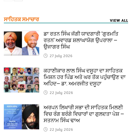
ਸਾਹਿਤਕ ਸਮਾਚਾਰ
VIEW ALL
ਡਾ ਰਤਨ ਸਿੰਘ ਜੱਗੀ ਯਾਦਗਾਰੀ ‘ਗੁਰਮਤਿ
ਰਤਨ’ ਅਵਾਰਡ ਸ਼ਲਾਘਾਯੋਗ ਉਪਰਾਲਾ —
ਉਜਾਗਰ ਸਿੰਘ
27 July 2026
ਕਹਾਣੀਕਾਰ ਲਾਲ ਸਿੰਘ ਦਸੂਹਾ ਦਾ ਸਾਹਿਤਕ
ਮਿਸ਼ਨ ਹਰ ਪਿੰਡ ਅਤੇ ਘਰ ਤੱਕ ਪਹੁੰਚਾਉਣ ਦਾ
ਅਹਿਦ— ਡਾ. ਅਮਰਜੀਤ ਦਸੂਹਾ
22 July 2026
ਅਰਪਨ ਲਿਖਾਰੀ ਸਭਾ ਦੀ ਸਾਹਿਤਕ ਮਿਲਣੀ
ਵਿਚ ਰੰਗ ਬਰੰਗੇ ਵਿਚਾਰਾਂ ਦਾ ਗੁਲਦਤਾ ਪੇਸ਼ —
ਸਤਨਾਮ ਸਿੰਘ ਢਾਅ
22 July 2026