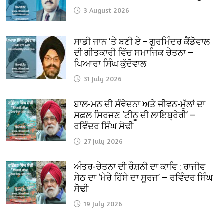
3 August 2026
ਸਾਡੀ ਜਾਨ ‘ਤੇ ਬਣੀ ਏ – ਗੁਰਮਿੰਦਰ ਕੈਂਡੋਵਾਲ
ਦੀ ਗੀਤਕਾਰੀ ਵਿੱਚ ਸਮਾਜਿਕ ਚੇਤਨਾ —
ਪਿਆਰਾ ਸਿੰਘ ਕੁੱਦੋਵਾਲ
31 July 2026
ਬਾਲ-ਮਨ ਦੀ ਸੰਵੇਦਨਾ ਅਤੇ ਜੀਵਨ-ਮੁੱਲਾਂ ਦਾ
ਸਫ਼ਲ ਸਿਰਜਣ ‘ਟੀਨੂ ਦੀ ਲਾਇਬ੍ਰੇਰੀ’ —
ਰਵਿੰਦਰ ਸਿੰਘ ਸੋਢੀ
27 July 2026
ਅੰਤਰ-ਚੇਤਨਾ ਦੀ ਰੌਸ਼ਨੀ ਦਾ ਕਾਵਿ : ਰਾਜੀਵ
ਸੇਠ ਦਾ ‘ਮੇਰੇ ਹਿੱਸੇ ਦਾ ਸੂਰਜ’ — ਰਵਿੰਦਰ ਸਿੰਘ
ਸੋਢੀ
19 July 2026