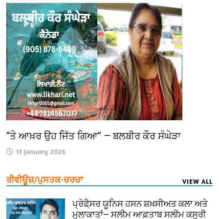
“ਤੇ ਆਖ਼ਰ ਉਹ ਜਿੱਤ ਗਿਆ” — ਬਲਬੀਰ ਕੌਰ ਸੰਘੇੜਾ
13 January 2026
ਰੀਵੀਊਜ਼/ਪੁਸਤਕ-ਚਰਚਾ
VIEW ALL
ਪ੍ਰੋਫੈ਼ਸਰ ਯੂਨਿਸ ਹਸਨ ਸ਼ਖ਼ਸੀਅਤ ਕਲਾ ਅਤੇ
ਮੁਲਾਕਾਤਾਂ— ਸਲੀਮ ਆਫ਼ਤਾਬ ਸਲੀਮ ਕਸੂਰੀ