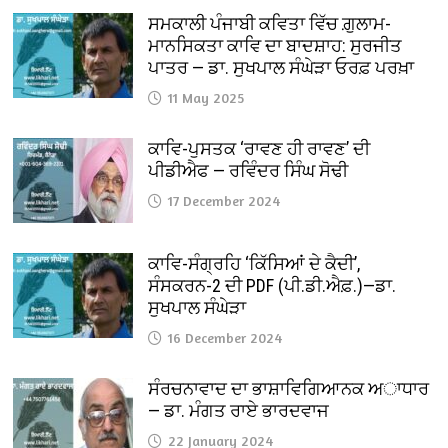
ਸਮਕਾਲੀ ਪੰਜਾਬੀ ਕਵਿਤਾ ਵਿੱਚ ਗ਼ੁਲਾਮ-
ਮਾਨਸਿਕਤਾ ਕਾਵਿ ਦਾ ਬਾਦਸ਼ਾਹ: ਸੁਰਜੀਤ
ਪਾਤਰ — ਡਾ. ਸੁਖਪਾਲ ਸੰਘੇੜਾ ਓਰਫ਼ ਪਰਖ਼ਾ
11 May 2025
ਕਾਵਿ-ਪੁਸਤਕ ‘ਰਾਵਣ ਹੀ ਰਾਵਣ’ ਦੀ
ਪੀਡੀਐਫ — ਰਵਿੰਦਰ ਸਿੰਘ ਸੋਢੀ
17 December 2024
ਕਾਵਿ-ਸੰਗ੍ਰਹਿ ‘ਕਿੱਸਿਆਂ ਦੇ ਕੈਦੀ’,
ਸੰਸਕਰਨ-2 ਦੀ PDF (ਪੀ.ਡੀ.ਐਫ਼.)—ਡਾ.
ਸੁਖਪਾਲ ਸੰਘੇੜਾ
16 December 2024
ਸੰਰਚਨਾਵਾਦ ਦਾ ਭਾਸ਼ਾਵਿਗਿਆਨਕ ਅਾਧਾਰ
— ਡਾ. ਮੰਗਤ ਰਾਏ ਭਾਰਦਵਾਜ
22 January 2024