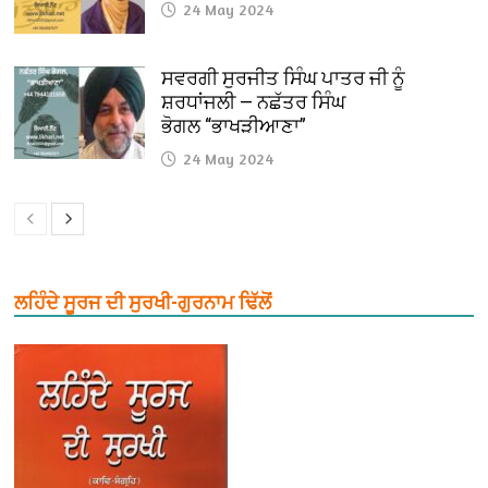
24 May 2024
ਸਵਰਗੀ ਸੁਰਜੀਤ ਸਿੰਘ ਪਾਤਰ ਜੀ ਨੂੰ
ਸ਼ਰਧਾਂਜਲੀ — ਨਛੱਤਰ ਸਿੰਘ
ਭੋਗਲ “ਭਾਖੜੀਆਣਾ”
24 May 2024
ਲਹਿੰਦੇ ਸੂਰਜ ਦੀ ਸੁਰਖੀ-ਗੁਰਨਾਮ ਢਿੱਲੋਂ