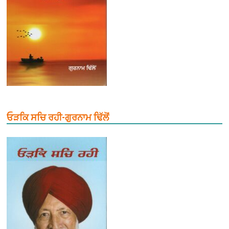
ਓੜਕਿ ਸਚਿ ਰਹੀ-ਗੁਰਨਾਮ ਢਿੱਲੋਂ