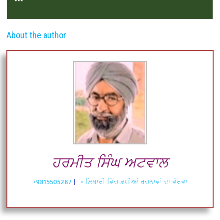
***
About the author
ਹਰਮੀਤ ਸਿੰਘ ਅਟਵਾਲ
+9815505287
|
+ ਲਿਖਾਰੀ ਵਿੱਚ ਛਪੀਆਂ ਰਚਨਾਵਾਂ ਦਾ ਵੇਰਵਾ