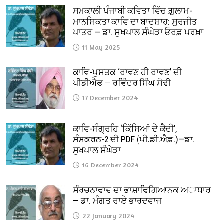
ਸਮਕਾਲੀ ਪੰਜਾਬੀ ਕਵਿਤਾ ਵਿੱਚ ਗ਼ੁਲਾਮ-
ਮਾਨਸਿਕਤਾ ਕਾਵਿ ਦਾ ਬਾਦਸ਼ਾਹ: ਸੁਰਜੀਤ
ਪਾਤਰ — ਡਾ. ਸੁਖਪਾਲ ਸੰਘੇੜਾ ਓਰਫ਼ ਪਰਖ਼ਾ
11 May 2025
ਕਾਵਿ-ਪੁਸਤਕ ‘ਰਾਵਣ ਹੀ ਰਾਵਣ’ ਦੀ
ਪੀਡੀਐਫ — ਰਵਿੰਦਰ ਸਿੰਘ ਸੋਢੀ
17 December 2024
ਕਾਵਿ-ਸੰਗ੍ਰਹਿ ‘ਕਿੱਸਿਆਂ ਦੇ ਕੈਦੀ’,
ਸੰਸਕਰਨ-2 ਦੀ PDF (ਪੀ.ਡੀ.ਐਫ਼.)—ਡਾ.
ਸੁਖਪਾਲ ਸੰਘੇੜਾ
16 December 2024
ਸੰਰਚਨਾਵਾਦ ਦਾ ਭਾਸ਼ਾਵਿਗਿਆਨਕ ਅਾਧਾਰ
— ਡਾ. ਮੰਗਤ ਰਾਏ ਭਾਰਦਵਾਜ
22 January 2024