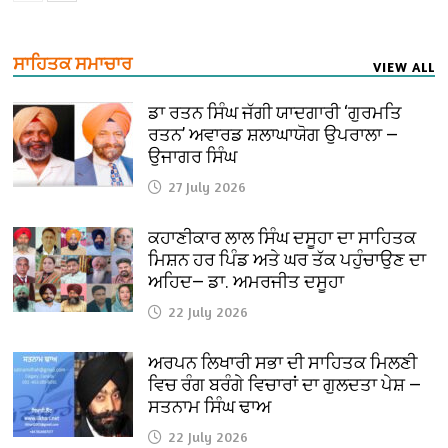
ਸਾਹਿਤਕ ਸਮਾਚਾਰ
VIEW ALL
ਡਾ ਰਤਨ ਸਿੰਘ ਜੱਗੀ ਯਾਦਗਾਰੀ ‘ਗੁਰਮਤਿ
ਰਤਨ’ ਅਵਾਰਡ ਸ਼ਲਾਘਾਯੋਗ ਉਪਰਾਲਾ —
ਉਜਾਗਰ ਸਿੰਘ
27 July 2026
ਕਹਾਣੀਕਾਰ ਲਾਲ ਸਿੰਘ ਦਸੂਹਾ ਦਾ ਸਾਹਿਤਕ
ਮਿਸ਼ਨ ਹਰ ਪਿੰਡ ਅਤੇ ਘਰ ਤੱਕ ਪਹੁੰਚਾਉਣ ਦਾ
ਅਹਿਦ— ਡਾ. ਅਮਰਜੀਤ ਦਸੂਹਾ
22 July 2026
ਅਰਪਨ ਲਿਖਾਰੀ ਸਭਾ ਦੀ ਸਾਹਿਤਕ ਮਿਲਣੀ
ਵਿਚ ਰੰਗ ਬਰੰਗੇ ਵਿਚਾਰਾਂ ਦਾ ਗੁਲਦਤਾ ਪੇਸ਼ —
ਸਤਨਾਮ ਸਿੰਘ ਢਾਅ
22 July 2026