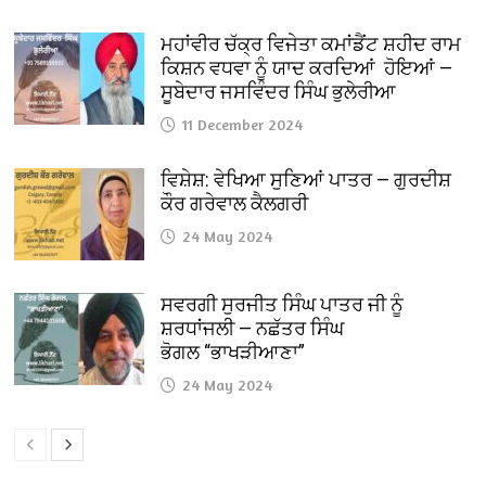
ਮਹਾਂਵੀਰ ਚੱਕ੍ਰ ਵਿਜੇਤਾ ਕਮਾਂਡੈਂਟ ਸ਼ਹੀਦ ਰਾਮ
ਕਿਸ਼ਨ ਵਧਵਾ ਨੂੰ ਯਾਦ ਕਰਦਿਆਂ ਹੋਇਆਂ —
ਸੂਬੇਦਾਰ ਜਸਵਿੰਦਰ ਸਿੰਘ ਭੁਲੇਰੀਆ
11 December 2024
ਵਿਸ਼ੇਸ਼: ਵੇਖਿਆ ਸੁਣਿਆਂ ਪਾਤਰ — ਗੁਰਦੀਸ਼
ਕੌਰ ਗਰੇਵਾਲ ਕੈਲਗਰੀ
24 May 2024
ਸਵਰਗੀ ਸੁਰਜੀਤ ਸਿੰਘ ਪਾਤਰ ਜੀ ਨੂੰ
ਸ਼ਰਧਾਂਜਲੀ — ਨਛੱਤਰ ਸਿੰਘ
ਭੋਗਲ “ਭਾਖੜੀਆਣਾ”
24 May 2024