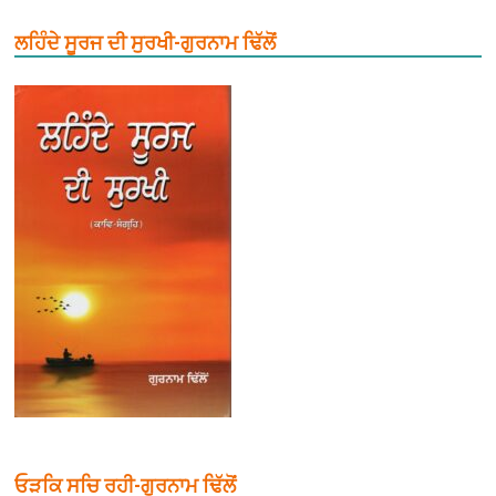
ਲਹਿੰਦੇ ਸੂਰਜ ਦੀ ਸੁਰਖੀ-ਗੁਰਨਾਮ ਢਿੱਲੋਂ
ਓੜਕਿ ਸਚਿ ਰਹੀ-ਗੁਰਨਾਮ ਢਿੱਲੋਂ