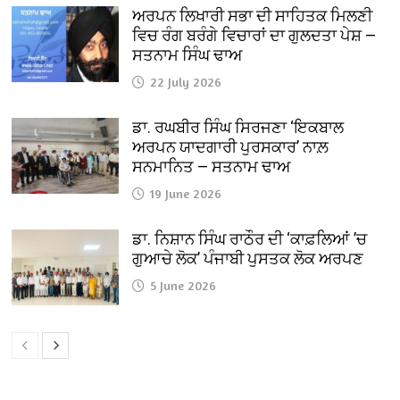
ਅਰਪਨ ਲਿਖਾਰੀ ਸਭਾ ਦੀ ਸਾਹਿਤਕ ਮਿਲਣੀ
ਵਿਚ ਰੰਗ ਬਰੰਗੇ ਵਿਚਾਰਾਂ ਦਾ ਗੁਲਦਤਾ ਪੇਸ਼ —
ਸਤਨਾਮ ਸਿੰਘ ਢਾਅ
22 July 2026
ਡਾ. ਰਘਬੀਰ ਸਿੰਘ ਸਿਰਜਣਾ ‘ਇਕਬਾਲ
ਅਰਪਨ ਯਾਦਗਾਰੀ ਪੁਰਸਕਾਰ’ ਨਾਲ਼
ਸਨਮਾਨਿਤ — ਸਤਨਾਮ ਢਾਅ
19 June 2026
ਡਾ. ਨਿਸ਼ਾਨ ਸਿੰਘ ਰਾਠੌਰ ਦੀ ‘ਕਾਫ਼ਲਿਆਂ ’ਚ
ਗੁਆਚੇ ਲੋਕ’ ਪੰਜਾਬੀ ਪੁਸਤਕ ਲੋਕ ਅਰਪਣ
5 June 2026