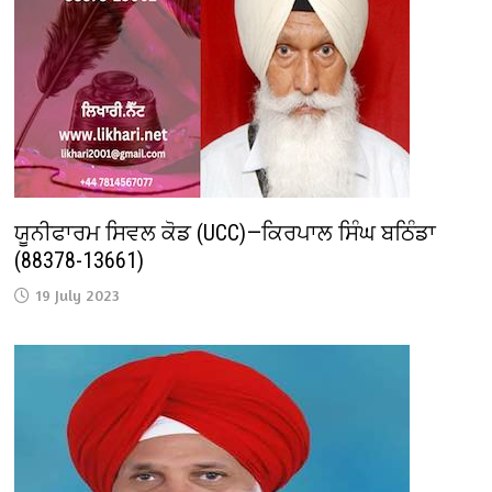
ਯੂਨੀਫਾਰਮ ਸਿਵਲ ਕੋਡ (UCC)—ਕਿਰਪਾਲ ਸਿੰਘ ਬਠਿੰਡਾ
(88378-13661)
19 July 2023