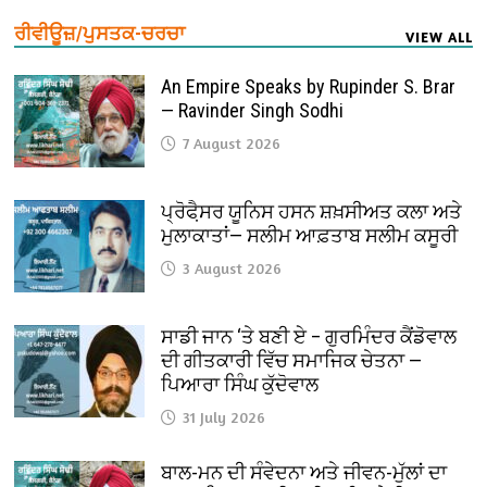
ਰੀਵੀਊਜ਼/ਪੁਸਤਕ-ਚਰਚਾ
VIEW ALL
An Empire Speaks by Rupinder S. Brar
— Ravinder Singh Sodhi
7 August 2026
ਪ੍ਰੋਫੈ਼ਸਰ ਯੂਨਿਸ ਹਸਨ ਸ਼ਖ਼ਸੀਅਤ ਕਲਾ ਅਤੇ
ਮੁਲਾਕਾਤਾਂ— ਸਲੀਮ ਆਫ਼ਤਾਬ ਸਲੀਮ ਕਸੂਰੀ
3 August 2026
ਸਾਡੀ ਜਾਨ ‘ਤੇ ਬਣੀ ਏ – ਗੁਰਮਿੰਦਰ ਕੈਂਡੋਵਾਲ
ਦੀ ਗੀਤਕਾਰੀ ਵਿੱਚ ਸਮਾਜਿਕ ਚੇਤਨਾ —
ਪਿਆਰਾ ਸਿੰਘ ਕੁੱਦੋਵਾਲ
31 July 2026
ਬਾਲ-ਮਨ ਦੀ ਸੰਵੇਦਨਾ ਅਤੇ ਜੀਵਨ-ਮੁੱਲਾਂ ਦਾ