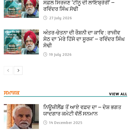
ਸਫ਼ਲ ਸਿਰਜਣ ‘ਟੀਨੂ ਦੀ ਲਾਇਬ੍ਰੇਰੀ’ —
ਰਵਿੰਦਰ ਸਿੰਘ ਸੋਢੀ
27 July 2026
ਅੰਤਰ-ਚੇਤਨਾ ਦੀ ਰੌਸ਼ਨੀ ਦਾ ਕਾਵਿ : ਰਾਜੀਵ
ਸੇਠ ਦਾ ‘ਮੇਰੇ ਹਿੱਸੇ ਦਾ ਸੂਰਜ’ — ਰਵਿੰਦਰ ਸਿੰਘ
ਸੋਢੀ
19 July 2026
ਸਮਾਜਕ
VIEW ALL
ਨਿਊਜ਼ੀਲੈਂਡ ਤੋਂ ਆਏ ਵਫ਼ਦ ਦਾ — ਦੇਸ਼ ਭਗਤ
ਯਾਦਗਾਰ ਕਮੇਟੀ ਵੱਲੋਂ ਸਨਮਾਨ
14 December 2025