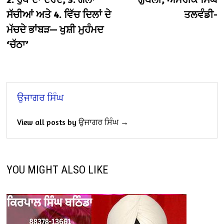
ਸੱਚੀਆਂ ਅਤੇ 4. ਵਿੱਚ ਦਿਲਾਂ ਦੇ
ਤਲਵੰਡੀ-
ਮੱਚਦੇ ਭਾਂਬੜ— ਖੁਸ਼ੀ ਮੁਹੰਮਦ
‘ਚੱਠਾ’
ਉਜਾਗਰ ਸਿੰਘ
View all posts by ਉਜਾਗਰ ਸਿੰਘ →
YOU MIGHT ALSO LIKE