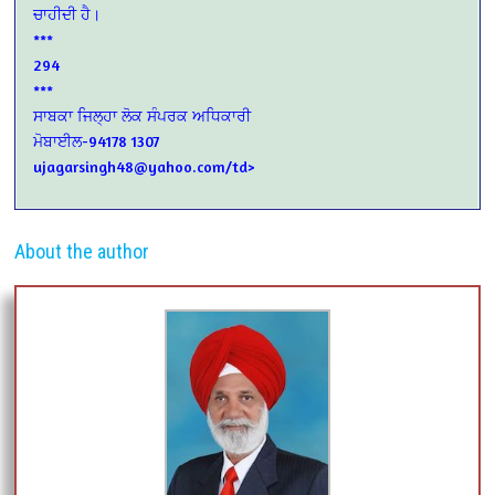
ਚਾਹੀਦੀ ਹੈ।
***
294
***
ਸਾਬਕਾ ਜਿਲ੍ਹਾ ਲੋਕ ਸੰਪਰਕ ਅਧਿਕਾਰੀ
ਮੋਬਾਈਲ-94178 1307
ujagarsingh48@yahoo.com/td>
About the author