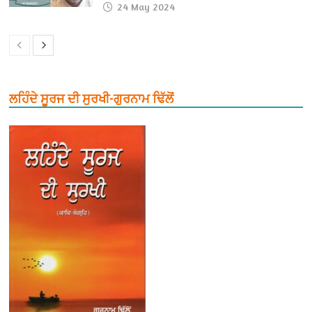
24 May 2024
ਲਹਿੰਦੇ ਸੂਰਜ ਦੀ ਸੁਰਖੀ-ਗੁਰਨਾਮ ਢਿੱਲੋਂ