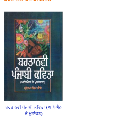
ਬਰਤਾਨਵੀ ਪੰਜਾਬੀ ਕਵਿਤਾ (ਅਧਿਐਨ
ਤੇ ਮੁਲਾਂਕਣ)