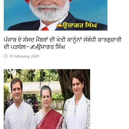
ਪੰਜਾਬ ਦੇ ਸੰਸਦ ਮੈਂਬਰਾਂ ਦੀ ਖੇਤੀ ਕਾਨੂੰਨਾਂ ਸੰਬੰਧੀ ਕਾਰਗੁਜ਼ਾਰੀ
ਦੀ ਪੜਚੋਲ—✍️ਉਜਾਗਰ ਸਿੰਘ
17 February 2021