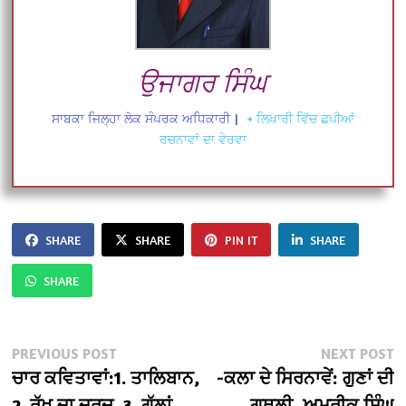
ਉਜਾਗਰ ਸਿੰਘ
ਸਾਬਕਾ ਜਿਲ੍ਹਾ ਲੋਕ ਸੰਪਰਕ ਅਧਿਕਾਰੀ
|
+ ਲਿਖਾਰੀ ਵਿੱਚ ਛਪੀਆਂ
ਰਚਨਾਵਾਂ ਦਾ ਵੇਰਵਾ
SHARE
SHARE
PIN IT
SHARE
SHARE
Post
Previous
N
PREVIOUS POST
NEXT POST
post:
po
ਚਾਰ ਕਵਿਤਾਵਾਂ:1. ਤਾਲਿਬਾਨ,
-ਕਲਾ ਦੇ ਸਿਰਨਾਵੇਂ: ਗੁਣਾਂ ਦੀ
navigation
2. ਰੁੱਖ ਦਾ ਦਰਦ, 3. ਗੱਲਾਂ
ਗੁਥਲੀ, ਅਮਰੀਕ ਸਿੰਘ