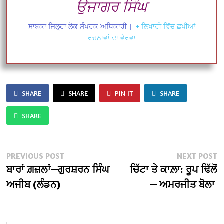
ਉਜਾਗਰ ਸਿੰਘ
ਸਾਬਕਾ ਜਿਲ੍ਹਾ ਲੋਕ ਸੰਪਰਕ ਅਧਿਕਾਰੀ
|
+ ਲਿਖਾਰੀ ਵਿੱਚ ਛਪੀਆਂ
ਰਚਨਾਵਾਂ ਦਾ ਵੇਰਵਾ
SHARE
SHARE
PIN IT
SHARE
SHARE
Post
Previous
N
PREVIOUS POST
NEXT POST
post:
po
ਬਾਰਾਂ ਗ਼ਜ਼ਲਾਂ—ਗੁਰਸ਼ਰਨ ਸਿੰਘ
ਚਿੱਟਾ ਤੇ ਕਾਲ਼ਾ: ਰੂਪ ਢਿੱਲੋਂ
navigation
ਅਜੀਬ (ਲੰਡਨ)
— ਅਮਰਜੀਤ ਬੋਲਾ