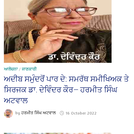
ਆਲੋਚਨਾ
/
ਜਾਣਕਾਰੀ
ਅਦੀਬ ਸਮੁੰਦਰੋਂ ਪਾਰ ਦੇ: ਸਮਰੱਥ ਸਮੀਖਿਅਕ ਤੇ
ਸਿਰਜਕ ਡਾ. ਦੇਵਿੰਦਰ ਕੌਰ— ਹਰਮੀਤ ਸਿੰਘ
ਅਟਵਾਲ
by
ਹਰਮੀਤ ਸਿੰਘ ਅਟਵਾਲ
16 October 2022