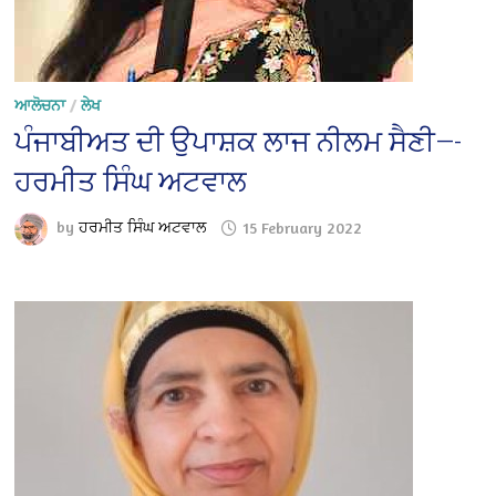
ਆਲੋਚਨਾ
/
ਲੇਖ
ਪੰਜਾਬੀਅਤ ਦੀ ਉਪਾਸ਼ਕ ਲਾਜ ਨੀਲਮ ਸੈਣੀ—-
ਹਰਮੀਤ ਸਿੰਘ ਅਟਵਾਲ
by
ਹਰਮੀਤ ਸਿੰਘ ਅਟਵਾਲ
15 February 2022