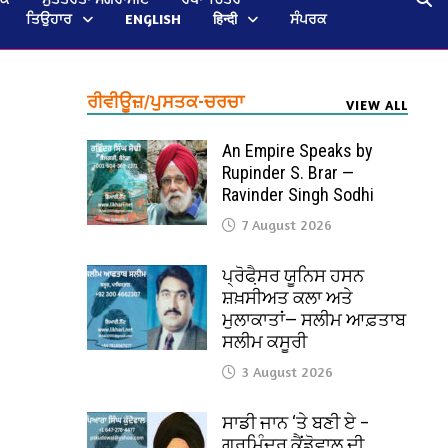
ਤਿਉਹਾਰ
ENGLISH
हिन्दी
ਸੰਪਰਕ
ਰੀਵੀਊਜ਼/ਪੁਸਤਕ-ਚਰਚਾ
VIEW ALL
An Empire Speaks by
Rupinder S. Brar —
Ravinder Singh Sodhi
7 August 2026
ਪ੍ਰੋਫੈ਼ਸਰ ਯੂਨਿਸ ਹਸਨ
ਸ਼ਖ਼ਸੀਅਤ ਕਲਾ ਅਤੇ
ਮੁਲਾਕਾਤਾਂ— ਸਲੀਮ ਆਫ਼ਤਾਬ
ਸਲੀਮ ਕਸੂਰੀ
3 August 2026
ਸਾਡੀ ਜਾਨ ‘ਤੇ ਬਣੀ ਏ –
ਗੁਰਮਿੰਦਰ ਕੈਂਡੋਵਾਲ ਦੀ