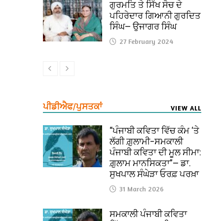
ਗੁਰਮਤਿ ਤੇ ਸਿੱਖ ਸੋਚ ਦੇ
ਪਹਿਰੇਦਾਰ ਗਿਆਨੀ ਗੁਰਦਿਤ
ਸਿੰਘ— ਉਜਾਗਰ ਸਿੰਘ
27 February 2024
ਪੀਡੀਐਫ/ਪੁਸਤਕਾਂ
VIEW ALL
“ਪੰਜਾਬੀ ਕਵਿਤਾ ਵਿੱਚ ਕੰਮ ‘ਤੇ
ਲੱਗੀ ਗ਼ੁਲਾਮੀ–ਸਮਕਾਲੀ
ਪੰਜਾਬੀ ਕਵਿਤਾ ਦੀ ਮੂਲ ਸੀਮਾ:
ਗ਼ੁਲਾਮ ਮਾਨਸਿਕਤਾ”— ਡਾ.
ਸੁਖਪਾਲ ਸੰਘੇੜਾ ਓਰਫ਼ ਪਰਖ਼ਾ
31 March 2026
ਸਮਕਾਲੀ ਪੰਜਾਬੀ ਕਵਿਤਾ