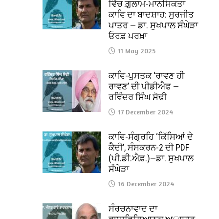
ਵਿੱਚ ਗ਼ੁਲਾਮ-ਮਾਨਸਿਕਤਾ
ਕਾਵਿ ਦਾ ਬਾਦਸ਼ਾਹ: ਸੁਰਜੀਤ
ਪਾਤਰ — ਡਾ. ਸੁਖਪਾਲ ਸੰਘੇੜਾ
ਓਰਫ਼ ਪਰਖ਼ਾ
11 May 2025
ਕਾਵਿ-ਪੁਸਤਕ ‘ਰਾਵਣ ਹੀ
ਰਾਵਣ’ ਦੀ ਪੀਡੀਐਫ —
ਰਵਿੰਦਰ ਸਿੰਘ ਸੋਢੀ
17 December 2024
ਕਾਵਿ-ਸੰਗ੍ਰਹਿ ‘ਕਿੱਸਿਆਂ ਦੇ
ਕੈਦੀ’, ਸੰਸਕਰਨ-2 ਦੀ PDF
(ਪੀ.ਡੀ.ਐਫ਼.)—ਡਾ. ਸੁਖਪਾਲ
ਸੰਘੇੜਾ
16 December 2024
ਸੰਰਚਨਾਵਾਦ ਦਾ