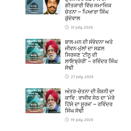
ਗੀਤਕਾਰੀ ਵਿੱਚ ਸਮਾਜਿਕ
ਚੇਤਨਾ — ਪਿਆਰਾ ਸਿੰਘ
ਕੁੱਦੋਵਾਲ
31 July 2026
ਬਾਲ-ਮਨ ਦੀ ਸੰਵੇਦਨਾ ਅਤੇ
ਜੀਵਨ-ਮੁੱਲਾਂ ਦਾ ਸਫ਼ਲ
ਸਿਰਜਣ ‘ਟੀਨੂ ਦੀ
ਲਾਇਬ੍ਰੇਰੀ’ — ਰਵਿੰਦਰ ਸਿੰਘ
ਸੋਢੀ
27 July 2026
ਅੰਤਰ-ਚੇਤਨਾ ਦੀ ਰੌਸ਼ਨੀ ਦਾ
ਕਾਵਿ : ਰਾਜੀਵ ਸੇਠ ਦਾ ‘ਮੇਰੇ
ਹਿੱਸੇ ਦਾ ਸੂਰਜ’ — ਰਵਿੰਦਰ
ਸਿੰਘ ਸੋਢੀ
19 July 2026