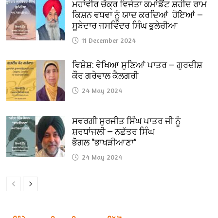
ਮਹਾਂਵੀਰ ਚੱਕ੍ਰ ਵਿਜੇਤਾ ਕਮਾਂਡੈਂਟ ਸ਼ਹੀਦ ਰਾਮ
ਕਿਸ਼ਨ ਵਧਵਾ ਨੂੰ ਯਾਦ ਕਰਦਿਆਂ ਹੋਇਆਂ —
ਸੂਬੇਦਾਰ ਜਸਵਿੰਦਰ ਸਿੰਘ ਭੁਲੇਰੀਆ
11 December 2024
ਵਿਸ਼ੇਸ਼: ਵੇਖਿਆ ਸੁਣਿਆਂ ਪਾਤਰ — ਗੁਰਦੀਸ਼
ਕੌਰ ਗਰੇਵਾਲ ਕੈਲਗਰੀ
24 May 2024
ਸਵਰਗੀ ਸੁਰਜੀਤ ਸਿੰਘ ਪਾਤਰ ਜੀ ਨੂੰ
ਸ਼ਰਧਾਂਜਲੀ — ਨਛੱਤਰ ਸਿੰਘ
ਭੋਗਲ “ਭਾਖੜੀਆਣਾ”
24 May 2024