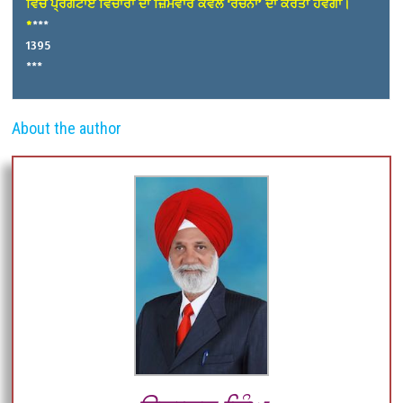
ਵਿਚ ਪ੍ਰਗਟਾਏ ਵਿਚਾਰਾਂ ਦਾ ਜ਼ਿੰਮੇਵਾਰ ਕੇਵਲ ‘ਰਚਨਾ’ ਦਾ ਕਰਤਾ ਹੋਵੇਗਾ।
*
***
1395
***
About the author