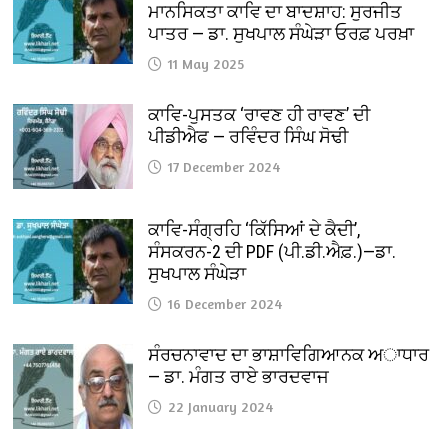
ਮਾਨਸਿਕਤਾ ਕਾਵਿ ਦਾ ਬਾਦਸ਼ਾਹ: ਸੁਰਜੀਤ
ਪਾਤਰ — ਡਾ. ਸੁਖਪਾਲ ਸੰਘੇੜਾ ਓਰਫ਼ ਪਰਖ਼ਾ
11 May 2025
ਕਾਵਿ-ਪੁਸਤਕ ‘ਰਾਵਣ ਹੀ ਰਾਵਣ’ ਦੀ
ਪੀਡੀਐਫ — ਰਵਿੰਦਰ ਸਿੰਘ ਸੋਢੀ
17 December 2024
ਕਾਵਿ-ਸੰਗ੍ਰਹਿ ‘ਕਿੱਸਿਆਂ ਦੇ ਕੈਦੀ’,
ਸੰਸਕਰਨ-2 ਦੀ PDF (ਪੀ.ਡੀ.ਐਫ਼.)—ਡਾ.
ਸੁਖਪਾਲ ਸੰਘੇੜਾ
16 December 2024
ਸੰਰਚਨਾਵਾਦ ਦਾ ਭਾਸ਼ਾਵਿਗਿਆਨਕ ਅਾਧਾਰ
— ਡਾ. ਮੰਗਤ ਰਾਏ ਭਾਰਦਵਾਜ
22 January 2024