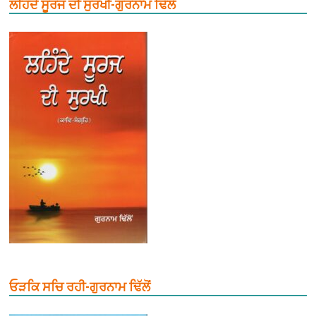
ਲਹਿੰਦੇ ਸੂਰਜ ਦੀ ਸੁਰਖੀ-ਗੁਰਨਾਮ ਢਿੱਲੋਂ
ਓੜਕਿ ਸਚਿ ਰਹੀ-ਗੁਰਨਾਮ ਢਿੱਲੋਂ