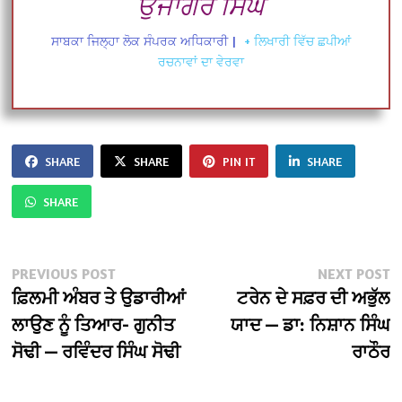
ਉਜਾਗਰ ਸਿੰਘ
ਸਾਬਕਾ ਜਿਲ੍ਹਾ ਲੋਕ ਸੰਪਰਕ ਅਧਿਕਾਰੀ
|
+ ਲਿਖਾਰੀ ਵਿੱਚ ਛਪੀਆਂ
ਰਚਨਾਵਾਂ ਦਾ ਵੇਰਵਾ
SHARE
SHARE
PIN IT
SHARE
SHARE
Post
Previous
N
PREVIOUS POST
NEXT POST
post:
po
ਫ਼ਿਲਮੀ ਅੰਬਰ ਤੇ ਉਡਾਰੀਆਂ
ਟਰੇਨ ਦੇ ਸਫ਼ਰ ਦੀ ਅਭੁੱਲ
navigation
ਲਾਉਣ ਨੂੰ ਤਿਆਰ- ਗੁਨੀਤ
ਯਾਦ — ਡਾ: ਨਿਸ਼ਾਨ ਸਿੰਘ
ਸੋਢੀ — ਰਵਿੰਦਰ ਸਿੰਘ ਸੋਢੀ
ਰਾਠੌਰ