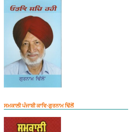
ਸਮਕਾਲੀ ਪੰਜਾਬੀ ਕਾਵਿ-ਗੁਰਨਾਮ ਢਿੱਲੋਂ