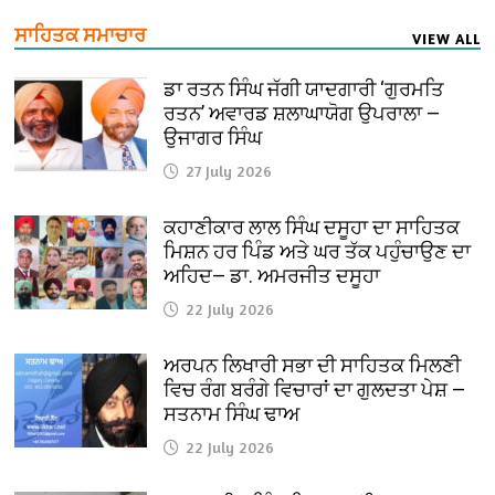
ਸਾਹਿਤਕ ਸਮਾਚਾਰ
VIEW ALL
ਡਾ ਰਤਨ ਸਿੰਘ ਜੱਗੀ ਯਾਦਗਾਰੀ ‘ਗੁਰਮਤਿ
ਰਤਨ’ ਅਵਾਰਡ ਸ਼ਲਾਘਾਯੋਗ ਉਪਰਾਲਾ —
ਉਜਾਗਰ ਸਿੰਘ
27 July 2026
ਕਹਾਣੀਕਾਰ ਲਾਲ ਸਿੰਘ ਦਸੂਹਾ ਦਾ ਸਾਹਿਤਕ
ਮਿਸ਼ਨ ਹਰ ਪਿੰਡ ਅਤੇ ਘਰ ਤੱਕ ਪਹੁੰਚਾਉਣ ਦਾ
ਅਹਿਦ— ਡਾ. ਅਮਰਜੀਤ ਦਸੂਹਾ
22 July 2026
ਅਰਪਨ ਲਿਖਾਰੀ ਸਭਾ ਦੀ ਸਾਹਿਤਕ ਮਿਲਣੀ
ਵਿਚ ਰੰਗ ਬਰੰਗੇ ਵਿਚਾਰਾਂ ਦਾ ਗੁਲਦਤਾ ਪੇਸ਼ —
ਸਤਨਾਮ ਸਿੰਘ ਢਾਅ
22 July 2026