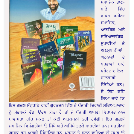
ਸਮਾਜਿਕ ਤਾਣੇ-
ਬਾਣੇ ਵਿੱਚ
ਵਾਪਰ ਰਹੀਆਂ
ਸਮਾਜਿਕ,
ਆਰਥਿਕ ਅਤੇ
ਸਭਿਆਚਾਰਿਕ
ਸੁਖਾਵੀਆਂ ਤੇ
ਅਣਸੁਖਾਵੀਆਂ
ਘਟਨਾਵਾਂ ਦੇ
ਪ੍ਰਭਾਵਾਂ ਬਾਰੇ
ਪ੍ਰੇਰਨਾਦਾਇਕ
ਜਾਣਕਾਰੀ
ਦਿੰਦੀਆਂ ਹਨ।
ਜੇ ਇਹ ਕਹਿ
ਲਿਆ ਜਾਵੇ ਕਿ
ਇਸ ਗ਼ਜ਼ਲ ਸੰਗ੍ਰਹਿ ਰਾਹੀਂ ਗੁਰਭਜਨ ਗਿੱਲ ਨੇ ਪੰਜਾਬੀ ਦਿਹਾਤੀ ਸਭਿਅਾਚਾਰ
ਨੂੰ ਸੰਭਾਲਕੇ ਵੱਡਾ ਉਦਮ ਕੀਤਾ ਹੈ ਤਾਂ ਜੋ ਪੰਜਾਬੀ ਆਪਣੀ ਵਿਰਾਸਤ ਨਾਲ
ਬਾਵਾਸਤਾ ਰਹਿ ਸਕਣ ਤਾਂ ਕੋਈ ਅਤਕਥਨੀ ਨਹੀਂ ਹੋਵੇਗੀ। ਇਹ ਗ਼ਜ਼ਲਾਂ
ਸਮਾਜਿਕ ਵਿਸੰਗਤੀਆਂ ‘ਤੇ ਸਿੱਧੇ ਅਤੇ ਅਸਿੱਧੇ ਤੁਣਕੇ ਮਾਰਦੀਆਂ ਹਨ। ਬਹੁਤੀਆਂ
ਗ਼ਜ਼ਲਾਂ ਬਹੁ-ਅਰਥੀ ਸਿੰਬਾਲਿਕ ਹਨ, ਪੜ੍ਹਨ ਤੇ ਸੁਣਨ ਵਾਲਿਆਂ ਦੀ ਸਮਝ ‘ਤੇ