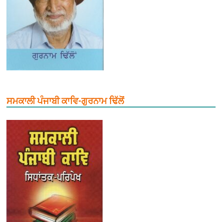
ਸਮਕਾਲੀ ਪੰਜਾਬੀ ਕਾਵਿ-ਗੁਰਨਾਮ ਢਿੱਲੋਂ