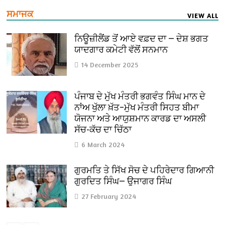
ਸਮਾਜਕ
VIEW ALL
ਨਿਊਜ਼ੀਲੈਂਡ ਤੋਂ ਆਏ ਵਫ਼ਦ ਦਾ — ਦੇਸ਼ ਭਗਤ
ਯਾਦਗਾਰ ਕਮੇਟੀ ਵੱਲੋਂ ਸਨਮਾਨ
14 December 2025
ਪੰਜਾਬ ਦੇ ਮੁੱਖ ਮੰਤਰੀ ਭਗਵੰਤ ਸਿੰਘ ਮਾਨ ਦੇ
ਨਾਂਅ ਖੁੱਲਾ ਖ਼ੱਤ–ਮੁੱਖ ਮੰਤਰੀ ਸਿਹਤ ਬੀਮਾ
ਯੋਜਨਾ ਅਤੇ ਆਯੁਸ਼ਮਾਨ ਕਾਰਡ ਦਾ ਅਸਲੀ
ਸੱਚ-ਕੱਚ ਦਾ ਚਿੱਠਾ
6 March 2024
ਗੁਰਮਤਿ ਤੇ ਸਿੱਖ ਸੋਚ ਦੇ ਪਹਿਰੇਦਾਰ ਗਿਆਨੀ
ਗੁਰਦਿਤ ਸਿੰਘ— ਉਜਾਗਰ ਸਿੰਘ
27 February 2024