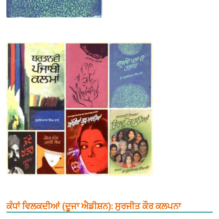
ਕੰਧਾਂ ਵਿਲਕਦੀਆਂ (ਦੂਜਾ ਐਡੀਸ਼ਨ): ਸੁਰਜੀਤ ਕੌਰ ਕਲਪਨਾ