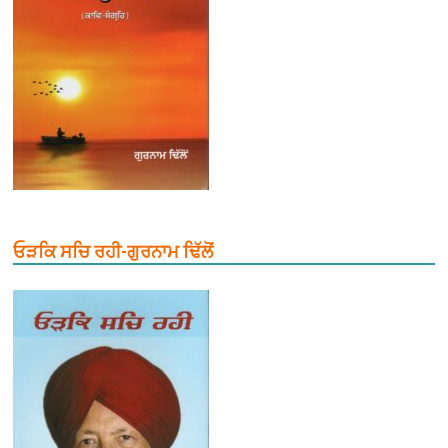
ਓੜਕਿ ਸਚਿ ਰਹੀ-ਗੁਰਨਾਮ ਢਿੱਲੋਂ