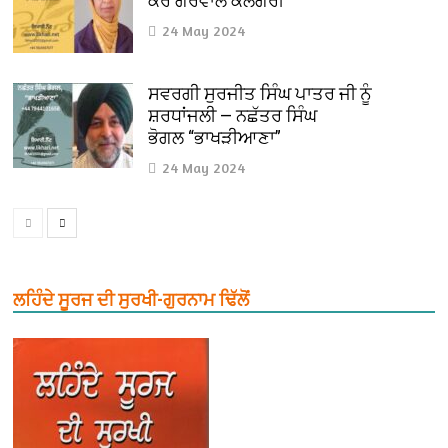
ਕੌਰ ਗਰੇਵਾਲ ਕੈਲਗਰੀ
24 May 2024
ਸਵਰਗੀ ਸੁਰਜੀਤ ਸਿੰਘ ਪਾਤਰ ਜੀ ਨੂੰ
ਸ਼ਰਧਾਂਜਲੀ — ਨਛੱਤਰ ਸਿੰਘ
ਭੋਗਲ “ਭਾਖੜੀਆਣਾ”
24 May 2024
ਲਹਿੰਦੇ ਸੂਰਜ ਦੀ ਸੁਰਖੀ-ਗੁਰਨਾਮ ਢਿੱਲੋਂ