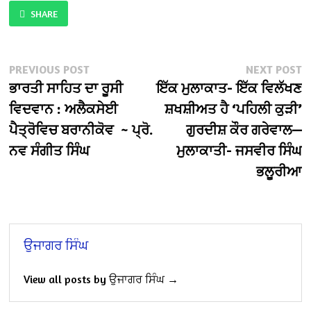
SHARE
Post
Previous
N
PREVIOUS POST
NEXT POST
post:
po
ਭਾਰਤੀ ਸਾਹਿਤ ਦਾ ਰੂਸੀ
ਇੱਕ ਮੁਲਾਕਾਤ- ਇੱਕ ਵਿਲੱਖਣ
navigation
ਵਿਦਵਾਨ : ਅਲੈਕਸੇਈ
ਸ਼ਖਸ਼ੀਅਤ ਹੈ ‘ਪਹਿਲੀ ਕੁੜੀ’
ਪੈਤ੍ਰੋਵਿਚ ਬਰਾਨੀਕੋਵ ~ ਪ੍ਰੋ.
ਗੁਰਦੀਸ਼ ਕੌਰ ਗਰੇਵਾਲ—
ਨਵ ਸੰਗੀਤ ਸਿੰਘ
ਮੁਲਾਕਾਤੀ- ਜਸਵੀਰ ਸਿੰਘ
ਭਲੂਰੀਆ
ਉਜਾਗਰ ਸਿੰਘ
View all posts by ਉਜਾਗਰ ਸਿੰਘ →