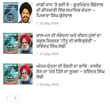
ਸਾਡੀ ਜਾਨ ‘ਤੇ ਬਣੀ ਏ – ਗੁਰਮਿੰਦਰ ਕੈਂਡੋਵਾਲ
ਦੀ ਗੀਤਕਾਰੀ ਵਿੱਚ ਸਮਾਜਿਕ ਚੇਤਨਾ —
ਪਿਆਰਾ ਸਿੰਘ ਕੁੱਦੋਵਾਲ
31 July 2026
ਬਾਲ-ਮਨ ਦੀ ਸੰਵੇਦਨਾ ਅਤੇ ਜੀਵਨ-ਮੁੱਲਾਂ ਦਾ
ਸਫ਼ਲ ਸਿਰਜਣ ‘ਟੀਨੂ ਦੀ ਲਾਇਬ੍ਰੇਰੀ’ —
ਰਵਿੰਦਰ ਸਿੰਘ ਸੋਢੀ
27 July 2026
ਅੰਤਰ-ਚੇਤਨਾ ਦੀ ਰੌਸ਼ਨੀ ਦਾ ਕਾਵਿ : ਰਾਜੀਵ
ਸੇਠ ਦਾ ‘ਮੇਰੇ ਹਿੱਸੇ ਦਾ ਸੂਰਜ’ — ਰਵਿੰਦਰ ਸਿੰਘ
ਸੋਢੀ
19 July 2026