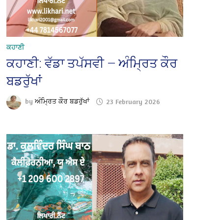
ਕਹਾਣੀ
ਕਹਾਣੀ: ਵੱਡਾ ਤਪੱਸਵੀ — ਅੰਮ੍ਰਿਤ ਕੌਰ
ਬਡਰੁੱਖਾਂ
by
ਅੰਮ੍ਰਿਤ ਕੌਰ ਬਡਰੁੱਖਾਂ
23 February 2026