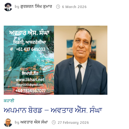
by
ਗੁਰਸ਼ਰਨ ਸਿੰਘ ਕੁਮਾਰ
6 March 2026
ਕਹਾਣੀ
ਅਪਮਾਨ ਬੋਰਡ — ਅਵਤਾਰ ਐੱਸ. ਸੰਘਾ
by
ਅਵਤਾਰ ਐਸ ਸੰਘਾ
27 February 2026