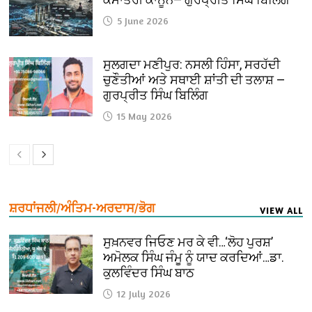
5 June 2026
ਸੁਲਗਦਾ ਮਣੀਪੁਰ: ਨਸਲੀ ਹਿੰਸਾ, ਸਰਹੱਦੀ
ਚੁਣੌਤੀਆਂ ਅਤੇ ਸਥਾਈ ਸ਼ਾਂਤੀ ਦੀ ਤਲਾਸ਼ —
ਗੁਰਪ੍ਰੀਤ ਸਿੰਘ ਬਿਲਿੰਗ
15 May 2026
ਸ਼ਰਧਾਂਜਲੀ/ਅੰਤਿਮ-ਅਰਦਾਸ/ਭੋਗ
VIEW ALL
ਸੁਖ਼ਨਵਰ ਜਿਓਣ ਮਰ ਕੇ ਵੀ…‘ਲੋਹ ਪੁਰਸ਼’
ਅਮੋਲਕ ਸਿੰਘ ਜੰਮੂ ਨੂੰ ਯਾਦ ਕਰਦਿਆਂ…ਡਾ.
ਕੁਲਵਿੰਦਰ ਸਿੰਘ ਬਾਠ
12 July 2026