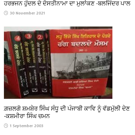
ਹਰਭਜਨ ਹੁੰਦਲ ਦੇ ਦੋਸਤੀਨਾਮਾ ਦਾ ਮੁਲਾਂਕਣ -ਬਲਜਿੰਦਰ ਪਾਲ
30 November 2021
ਗ਼ਜ਼ਲਗੋ ਸ਼ਮਸ਼ੇਰ ਸਿੰਘ ਸੰਧੂ ਦੀ ਪੰਜਾਬੀ ਕਾਵਿ ਨੂੰ ਵੱਡਮੁੱਲੀ ਦੇਣ
-ਕਸ਼ਮੀਰਾ ਸਿੰਘ ਚਮਨ
1 September 2003