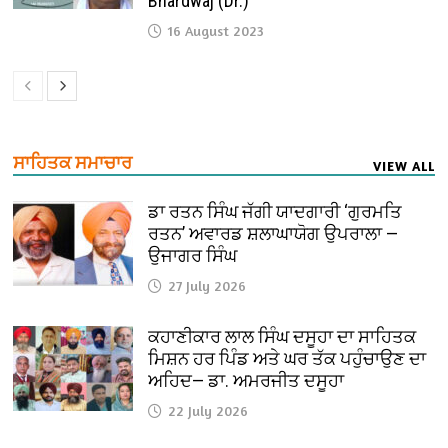
Bhardwaj (Dr.)
16 August 2023
ਸਾਹਿਤਕ ਸਮਾਚਾਰ
VIEW ALL
ਡਾ ਰਤਨ ਸਿੰਘ ਜੱਗੀ ਯਾਦਗਾਰੀ ‘ਗੁਰਮਤਿ
ਰਤਨ’ ਅਵਾਰਡ ਸ਼ਲਾਘਾਯੋਗ ਉਪਰਾਲਾ —
ਉਜਾਗਰ ਸਿੰਘ
27 July 2026
ਕਹਾਣੀਕਾਰ ਲਾਲ ਸਿੰਘ ਦਸੂਹਾ ਦਾ ਸਾਹਿਤਕ
ਮਿਸ਼ਨ ਹਰ ਪਿੰਡ ਅਤੇ ਘਰ ਤੱਕ ਪਹੁੰਚਾਉਣ ਦਾ
ਅਹਿਦ— ਡਾ. ਅਮਰਜੀਤ ਦਸੂਹਾ
22 July 2026