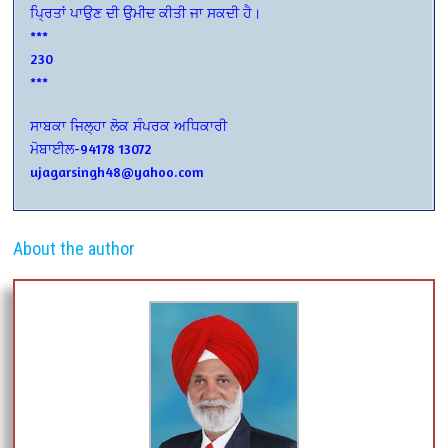
ਪਿ੍ਰਤਾਂ ਪਾਉਣ ਦੀ ਉਮੀਦ ਕੀਤੀ ਜਾ ਸਕਦੀ ਹੈ।
***
230
***
ਸਾਬਕਾ ਜਿਲ੍ਹਾ ਲੋਕ ਸੰਪਰਕ ਅਧਿਕਾਰੀ
ਮੋਬਾਈਲ-94178 13072
ujagarsingh48@yahoo.com
About the author