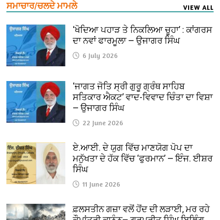
ਸਮਾਚਾਰ/ਚਲਦੇ ਮਾਮਲੇ
VIEW ALL
‘ਖੋਦਿਆ ਪਹਾੜ ਤੇ ਨਿਕਲਿਆ ਚੂਹਾ’ : ਕਾਂਗਰਸ
ਦਾ ਨਵਾਂ ਫਾਰਮੂਲਾ — ਉਜਾਗਰ ਸਿੰਘ
6 July 2026
‘ਜਾਗਤ ਜੋਤਿ ਸ੍ਰੀ ਗੁਰੂ ਗ੍ਰੰਥ ਸਾਹਿਬ
ਸਤਿਕਾਰ ਐਕਟ’ ਵਾਦ-ਵਿਵਾਦ ਚਿੰਤਾ ਦਾ ਵਿਸ਼ਾ
— ਉਜਾਗਰ ਸਿੰਘ
22 June 2026
ਏ.ਆਈ. ਦੇ ਯੁਗ ਵਿੱਚ ਮਾਣਯੋਗ ਪੋਪ ਦਾ
ਮਨੁੱਖਤਾ ਦੇ ਹੱਕ ਵਿੱਚ ‘ਫੁਰਮਾਨ’ — ਇੰਜ. ਈਸ਼ਰ
ਸਿੰਘ
11 June 2026
ਫ਼ਲਸਤੀਨ ਗਜ਼ਾ ਵਲੋਂ ਹੋਂਦ ਦੀ ਲੜਾਈ, ਮਰ ਰਹੇ
ਕੌਮਾਂਤਰੀ ਕਾਨੂੰਨ— ਗੁਰਪ੍ਰੀਤ ਸਿੰਘ ਬਿਲਿੰਗ