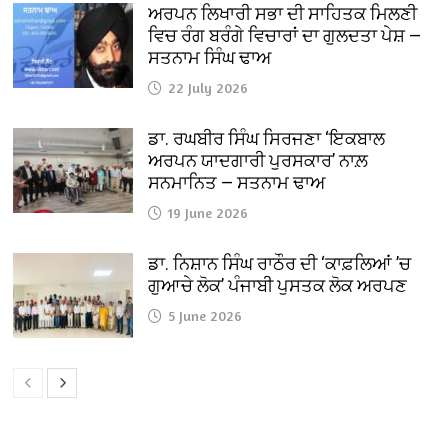
ਅਰਪਨ ਲਿਖਾਰੀ ਸਭਾ ਦੀ ਸਾਹਿਤਕ ਮਿਲਣੀ
ਵਿਚ ਰੰਗ ਬਰੰਗੇ ਵਿਚਾਰਾਂ ਦਾ ਗੁਲਦਤਾ ਪੇਸ਼ —
ਸਤਨਾਮ ਸਿੰਘ ਢਾਅ
22 July 2026
ਡਾ. ਰਘਬੀਰ ਸਿੰਘ ਸਿਰਜਣਾ ‘ਇਕਬਾਲ
ਅਰਪਨ ਯਾਦਗਾਰੀ ਪੁਰਸਕਾਰ’ ਨਾਲ਼
ਸਨਮਾਨਿਤ — ਸਤਨਾਮ ਢਾਅ
19 June 2026
ਡਾ. ਨਿਸ਼ਾਨ ਸਿੰਘ ਰਾਠੌਰ ਦੀ ‘ਕਾਫ਼ਲਿਆਂ ’ਚ
ਗੁਆਚੇ ਲੋਕ’ ਪੰਜਾਬੀ ਪੁਸਤਕ ਲੋਕ ਅਰਪਣ
5 June 2026