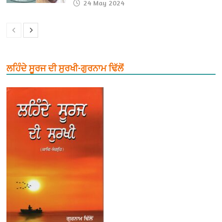
24 May 2024
ਲਹਿੰਦੇ ਸੂਰਜ ਦੀ ਸੁਰਖੀ-ਗੁਰਨਾਮ ਢਿੱਲੋਂ