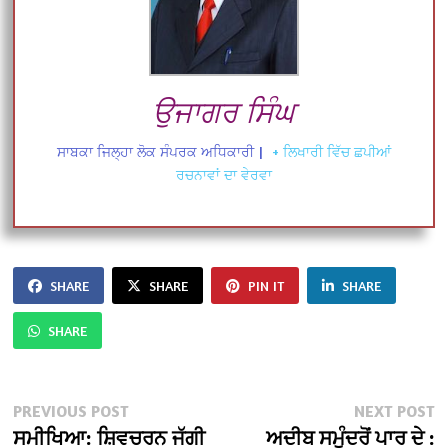
ਉਜਾਗਰ ਸਿੰਘ
ਸਾਬਕਾ ਜਿਲ੍ਹਾ ਲੋਕ ਸੰਪਰਕ ਅਧਿਕਾਰੀ
|
+ ਲਿਖਾਰੀ ਵਿੱਚ ਛਪੀਆਂ
ਰਚਨਾਵਾਂ ਦਾ ਵੇਰਵਾ
SHARE
SHARE
PIN IT
SHARE
SHARE
Post
Previous
N
PREVIOUS POST
NEXT POST
post:
po
ਸਮੀਖਿਆ: ਸ਼ਿਵਚਰਨ ਜੱਗੀ
ਅਦੀਬ ਸਮੁੰਦਰੋਂ ਪਾਰ ਦੇ :