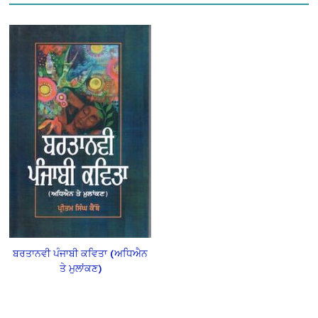
ਬਰਤਾਨਵੀ ਪੰਜਾਬੀ ਕਵਿਤਾ (ਅਧਿਐਨ
ਤੇ ਮੁਲਾਂਕਣ)