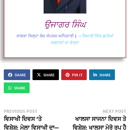
ਉਜਾਗਰ ਸਿੰਘ
ਸਾਬਕਾ ਜਿਲ੍ਹਾ ਲੋਕ ਸੰਪਰਕ ਅਧਿਕਾਰੀ
|
+ ਲਿਖਾਰੀ ਵਿੱਚ ਛਪੀਆਂ
ਰਚਨਾਵਾਂ ਦਾ ਵੇਰਵਾ
SHARE
SHARE
PIN IT
SHARE
SHARE
Post
Previous
N
PREVIOUS POST
NEXT POST
post:
po
ਵਿਸਾਖੀ ਦਿਵਸ ‘ਤੇ
ਖਾਲਸਾ ਸਾਜਨਾ ਦਿਵਸ ਤੇ
navigation
ਵਿਸ਼ੇਸ਼: ਮੇਲਾ ਵਿਸਾਖੀ ਦਾ—
ਵਿਸ਼ੇਸ਼: ਖਾਲਸਾ ਮੇਰੋ ਰੂਪ ਹੈ