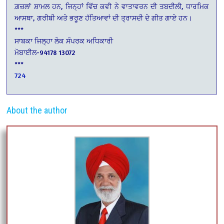
ਗ਼ਜ਼ਲਾਂ ਸ਼ਾਮਲ ਹਨ, ਜਿਨ੍ਹਾਂ ਵਿੱਚ ਕਵੀ ਨੇ ਵਾਤਾਵਰਨ ਦੀ ਤਬਦੀਲੀ, ਧਾਰਮਿਕ
ਆਸਥਾ, ਗਰੀਬੀ ਅਤੇ ਭਰੂਣ ਹੱਤਿਆਵਾਂ ਦੀ ਤ੍ਰਾਸਦੀ ਦੇ ਗੀਤ ਗਾਏ ਹਨ।
***
ਸਾਬਕਾ ਜਿਲ੍ਹਾ ਲੋਕ ਸੰਪਰਕ ਅਧਿਕਾਰੀ
ਮੋਬਾਈਲ-94178 13072
***
724
About the author