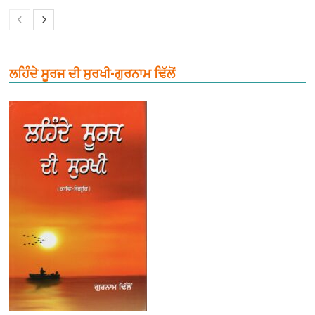
ਲਹਿੰਦੇ ਸੂਰਜ ਦੀ ਸੁਰਖੀ-ਗੁਰਨਾਮ ਢਿੱਲੋਂ