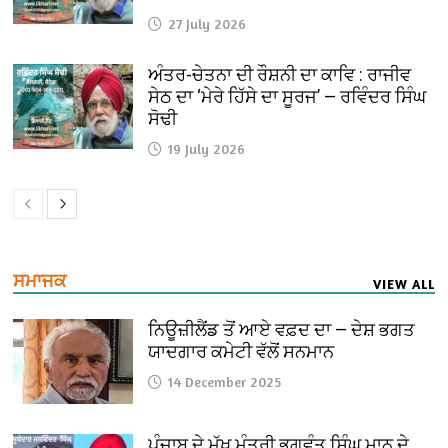
27 July 2026
ਅੰਤਰ-ਚੇਤਨਾ ਦੀ ਰੌਸ਼ਨੀ ਦਾ ਕਾਵਿ : ਰਾਜੀਵ
ਸੇਠ ਦਾ ‘ਮੇਰੇ ਹਿੱਸੇ ਦਾ ਸੂਰਜ’ — ਰਵਿੰਦਰ ਸਿੰਘ
ਸੋਢੀ
19 July 2026
ਸਮਾਜਕ
VIEW ALL
ਨਿਊਜ਼ੀਲੈਂਡ ਤੋਂ ਆਏ ਵਫ਼ਦ ਦਾ — ਦੇਸ਼ ਭਗਤ
ਯਾਦਗਾਰ ਕਮੇਟੀ ਵੱਲੋਂ ਸਨਮਾਨ
14 December 2025
ਪੰਜਾਬ ਦੇ ਮੁੱਖ ਮੰਤਰੀ ਭਗਵੰਤ ਸਿੰਘ ਮਾਨ ਦੇ