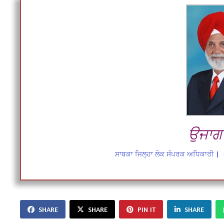
ਉਜਾਗਰ
ਸਾਬਕਾ ਜਿਲ੍ਹਾ ਲੋਕ ਸੰਪਰਕ ਅਧਿਕਾਰੀ
|
SHARE
SHARE
PIN IT
SHARE