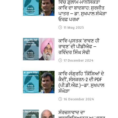
ਵਿੱਚ ਗ਼ੁਲਾਮ-ਮਾਨਸਿਕਤਾ
ਕਾਵਿ ਦਾ ਬਾਦਸ਼ਾਹ: ਸੁਰਜੀਤ
ਪਾਤਰ — ਡਾ. ਸੁਖਪਾਲ ਸੰਘੇੜਾ
ਓਰਫ਼ ਪਰਖ਼ਾ
11 May 2025
ਕਾਵਿ-ਪੁਸਤਕ ‘ਰਾਵਣ ਹੀ
ਰਾਵਣ’ ਦੀ ਪੀਡੀਐਫ —
ਰਵਿੰਦਰ ਸਿੰਘ ਸੋਢੀ
17 December 2024
ਕਾਵਿ-ਸੰਗ੍ਰਹਿ ‘ਕਿੱਸਿਆਂ ਦੇ
ਕੈਦੀ’, ਸੰਸਕਰਨ-2 ਦੀ PDF
(ਪੀ.ਡੀ.ਐਫ਼.)—ਡਾ. ਸੁਖਪਾਲ
ਸੰਘੇੜਾ
16 December 2024
ਸੰਰਚਨਾਵਾਦ ਦਾ