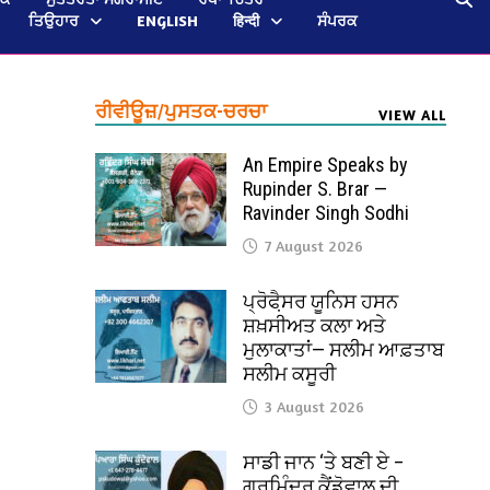
ਤਿਉਹਾਰ
ENGLISH
हिन्दी
ਸੰਪਰਕ
ਰੀਵੀਊਜ਼/ਪੁਸਤਕ-ਚਰਚਾ
VIEW ALL
An Empire Speaks by
Rupinder S. Brar —
Ravinder Singh Sodhi
7 August 2026
ਪ੍ਰੋਫੈ਼ਸਰ ਯੂਨਿਸ ਹਸਨ
ਸ਼ਖ਼ਸੀਅਤ ਕਲਾ ਅਤੇ
ਮੁਲਾਕਾਤਾਂ— ਸਲੀਮ ਆਫ਼ਤਾਬ
ਸਲੀਮ ਕਸੂਰੀ
3 August 2026
ਸਾਡੀ ਜਾਨ ‘ਤੇ ਬਣੀ ਏ –
ਗੁਰਮਿੰਦਰ ਕੈਂਡੋਵਾਲ ਦੀ