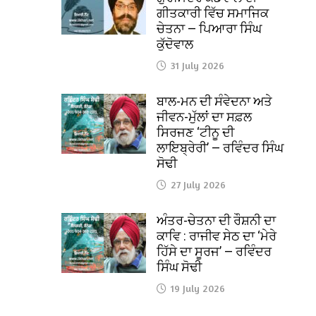
ਗੀਤਕਾਰੀ ਵਿੱਚ ਸਮਾਜਿਕ
ਚੇਤਨਾ — ਪਿਆਰਾ ਸਿੰਘ
ਕੁੱਦੋਵਾਲ
31 July 2026
ਬਾਲ-ਮਨ ਦੀ ਸੰਵੇਦਨਾ ਅਤੇ
ਜੀਵਨ-ਮੁੱਲਾਂ ਦਾ ਸਫ਼ਲ
ਸਿਰਜਣ ‘ਟੀਨੂ ਦੀ
ਲਾਇਬ੍ਰੇਰੀ’ — ਰਵਿੰਦਰ ਸਿੰਘ
ਸੋਢੀ
27 July 2026
ਅੰਤਰ-ਚੇਤਨਾ ਦੀ ਰੌਸ਼ਨੀ ਦਾ
ਕਾਵਿ : ਰਾਜੀਵ ਸੇਠ ਦਾ ‘ਮੇਰੇ
ਹਿੱਸੇ ਦਾ ਸੂਰਜ’ — ਰਵਿੰਦਰ
ਸਿੰਘ ਸੋਢੀ
19 July 2026