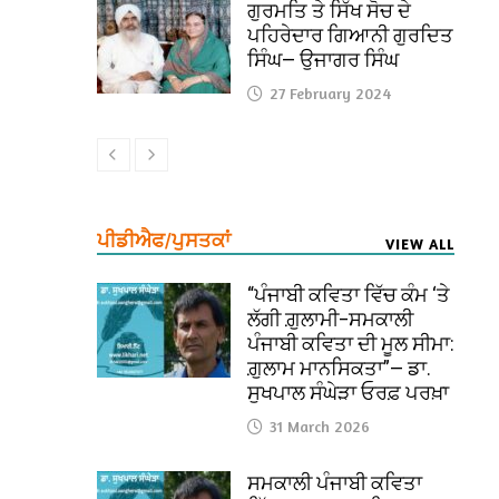
ਗੁਰਮਤਿ ਤੇ ਸਿੱਖ ਸੋਚ ਦੇ
ਪਹਿਰੇਦਾਰ ਗਿਆਨੀ ਗੁਰਦਿਤ
ਸਿੰਘ— ਉਜਾਗਰ ਸਿੰਘ
27 February 2024
ਪੀਡੀਐਫ/ਪੁਸਤਕਾਂ
VIEW ALL
“ਪੰਜਾਬੀ ਕਵਿਤਾ ਵਿੱਚ ਕੰਮ ‘ਤੇ
ਲੱਗੀ ਗ਼ੁਲਾਮੀ–ਸਮਕਾਲੀ
ਪੰਜਾਬੀ ਕਵਿਤਾ ਦੀ ਮੂਲ ਸੀਮਾ:
ਗ਼ੁਲਾਮ ਮਾਨਸਿਕਤਾ”— ਡਾ.
ਸੁਖਪਾਲ ਸੰਘੇੜਾ ਓਰਫ਼ ਪਰਖ਼ਾ
31 March 2026
ਸਮਕਾਲੀ ਪੰਜਾਬੀ ਕਵਿਤਾ