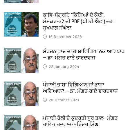
ਕਾਵਿ-ਸੰਗ੍ਰਹਿ ‘ਕਿੱਸਿਆਂ ਦੇ ਕੈਦੀ’,
ਸੰਸਕਰਨ-2 ਦੀ PDF (ਪੀ.ਡੀ.ਐਫ਼.)—ਡਾ.
ਸੁਖਪਾਲ ਸੰਘੇੜਾ
16 December 2024
ਸੰਰਚਨਾਵਾਦ ਦਾ ਭਾਸ਼ਾਵਿਗਿਆਨਕ ਅਾਧਾਰ
— ਡਾ. ਮੰਗਤ ਰਾਏ ਭਾਰਦਵਾਜ
22 January 2024
ਪੰਜਾਬੀ ਭਾਸ਼ਾ ਵਿਗਿਆਨ ਜਾਂ ਭਾਸ਼ਾ
ਅਗਿਆਨ? — ਡਾ. ਮੰਗਤ ਰਾਏ ਭਾਰਦਵਾਜ
26 October 2023
ਪੰਜਾਬੀ ਬੋਲੀ ਦੇ ਕੁਦਰਤੀ ਸੁਰ ਤਾਲ—ਮੰਗਤ
ਰਾਏ ਭਾਰਦਵਾਜ-ਨਰਿੰਦਰ ਸਿੰਘ