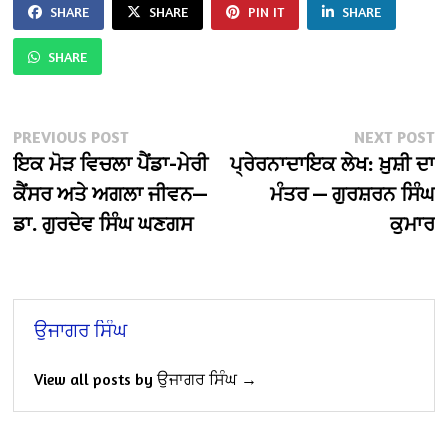
SHARE
SHARE
PIN IT
SHARE
SHARE
Post
Previous
N
PREVIOUS POST
NEXT POST
post:
po
ਇਕ ਮੋੜ ਵਿਚਲਾ ਪੈਂਡਾ-ਮੇਰੀ
ਪ੍ਰੇਰਨਾਦਾਇਕ ਲੇਖ: ਖ਼ੁਸ਼ੀ ਦਾ
navigation
ਕੈਂਸਰ ਅਤੇ ਅਗਲਾ ਜੀਵਨ—
ਮੰਤਰ — ਗੁਰਸ਼ਰਨ ਸਿੰਘ
ਡਾ. ਗੁਰਦੇਵ ਸਿੰਘ ਘਣਗਸ
ਕੁਮਾਰ
ਉਜਾਗਰ ਸਿੰਘ
View all posts by ਉਜਾਗਰ ਸਿੰਘ →