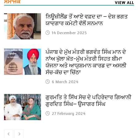
ਸਮਾਜਕ
VIEW ALL
ਨਿਊਜ਼ੀਲੈਂਡ ਤੋਂ ਆਏ ਵਫ਼ਦ ਦਾ — ਦੇਸ਼ ਭਗਤ
ਯਾਦਗਾਰ ਕਮੇਟੀ ਵੱਲੋਂ ਸਨਮਾਨ
14 December 2025
ਪੰਜਾਬ ਦੇ ਮੁੱਖ ਮੰਤਰੀ ਭਗਵੰਤ ਸਿੰਘ ਮਾਨ ਦੇ
ਨਾਂਅ ਖੁੱਲਾ ਖ਼ੱਤ–ਮੁੱਖ ਮੰਤਰੀ ਸਿਹਤ ਬੀਮਾ
ਯੋਜਨਾ ਅਤੇ ਆਯੁਸ਼ਮਾਨ ਕਾਰਡ ਦਾ ਅਸਲੀ
ਸੱਚ-ਕੱਚ ਦਾ ਚਿੱਠਾ
6 March 2024
ਗੁਰਮਤਿ ਤੇ ਸਿੱਖ ਸੋਚ ਦੇ ਪਹਿਰੇਦਾਰ ਗਿਆਨੀ
ਗੁਰਦਿਤ ਸਿੰਘ— ਉਜਾਗਰ ਸਿੰਘ
27 February 2024