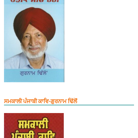
ਸਮਕਾਲੀ ਪੰਜਾਬੀ ਕਾਵਿ-ਗੁਰਨਾਮ ਢਿੱਲੋਂ