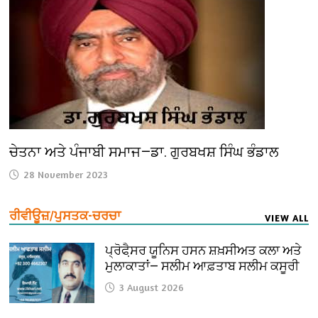
ਚੇਤਨਾ ਅਤੇ ਪੰਜਾਬੀ ਸਮਾਜ—ਡਾ. ਗੁਰਬਖਸ਼ ਸਿੰਘ ਭੰਡਾਲ
28 November 2023
ਰੀਵੀਊਜ਼/ਪੁਸਤਕ-ਚਰਚਾ
VIEW ALL
ਪ੍ਰੋਫੈ਼ਸਰ ਯੂਨਿਸ ਹਸਨ ਸ਼ਖ਼ਸੀਅਤ ਕਲਾ ਅਤੇ
ਮੁਲਾਕਾਤਾਂ— ਸਲੀਮ ਆਫ਼ਤਾਬ ਸਲੀਮ ਕਸੂਰੀ
3 August 2026