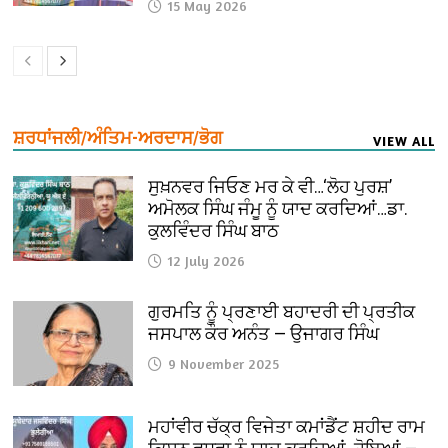
15 May 2026
ਸ਼ਰਧਾਂਜਲੀ/ਅੰਤਿਮ-ਅਰਦਾਸ/ਭੋਗ
VIEW ALL
ਸੁਖ਼ਨਵਰ ਜਿਓਣ ਮਰ ਕੇ ਵੀ…‘ਲੋਹ ਪੁਰਸ਼’
ਅਮੋਲਕ ਸਿੰਘ ਜੰਮੂ ਨੂੰ ਯਾਦ ਕਰਦਿਆਂ…ਡਾ.
ਕੁਲਵਿੰਦਰ ਸਿੰਘ ਬਾਠ
12 July 2026
ਗੁਰਮਤਿ ਨੂੰ ਪ੍ਰਣਾਈ ਬਹਾਦਰੀ ਦੀ ਪ੍ਰਤੀਕ
ਜਸਪਾਲ ਕੌਰ ਅਨੰਤ — ਉਜਾਗਰ ਸਿੰਘ
9 November 2025
ਮਹਾਂਵੀਰ ਚੱਕ੍ਰ ਵਿਜੇਤਾ ਕਮਾਂਡੈਂਟ ਸ਼ਹੀਦ ਰਾਮ