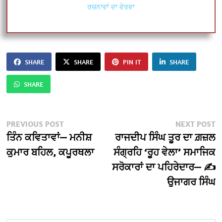
ਰਚਨਾਵਾਂ ਦਾ ਵੇਰਵਾ
SHARE
SHARE
PIN IT
SHARE
SHARE
Post
Previous
N
PREVIOUS POST
NEXT POST
post:
po
ਤਿੰਨ ਕਵਿਤਾਵਾਂ— ਮਨੀਸ਼
ਰਾਜਦੀਪ ਸਿੰਘ ਤੂਰ ਦਾ ਗ਼ਜ਼ਲ
navigation
ਕੁਮਾਰ ਬਹਿਲ, ਕਪੂਰਥਲਾ
ਸੰਗ੍ਰਹਿ ‘ਰੂਹ ਵੇਲਾ’ ਸਮਾਜਿਕ
ਸਰੋਕਾਰਾਂ ਦਾ ਪਹਿਰੇਦਾਰ— ✍️
ਉਜਾਗਰ ਸਿੰਘ