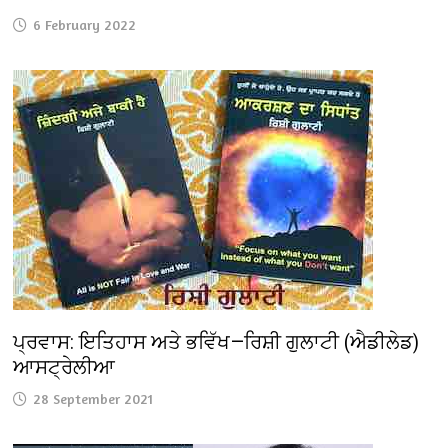
6 February 2022
ਪ੍ਰਵਾਸ: ਇਤਿਹਾਸ ਅਤੇ ਭਵਿੱਖ—ਰਿਸ਼ੀ ਗੁਲਾਟੀ (ਐਡੀਲੇਡ)
ਆਸਟ੍ਰੇਲੀਆ
28 September 2021