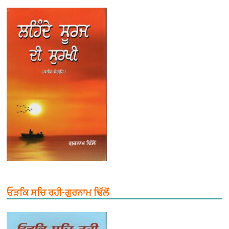
ਓੜਕਿ ਸਚਿ ਰਹੀ-ਗੁਰਨਾਮ ਢਿੱਲੋਂ