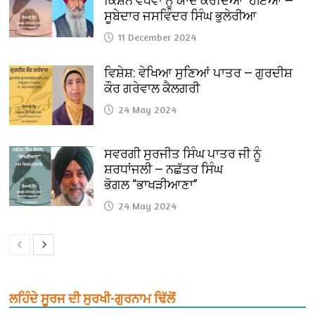
ਕਿਸ਼ਨ ਵਧਵਾ ਨੂੰ ਯਾਦ ਕਰਦਿਆਂ ਹੋਇਆਂ —
ਸੂਬੇਦਾਰ ਜਸਵਿੰਦਰ ਸਿੰਘ ਭੁਲੇਰੀਆ
11 December 2024
ਵਿਸ਼ੇਸ਼: ਵੇਖਿਆ ਸੁਣਿਆਂ ਪਾਤਰ — ਗੁਰਦੀਸ਼
ਕੌਰ ਗਰੇਵਾਲ ਕੈਲਗਰੀ
24 May 2024
ਸਵਰਗੀ ਸੁਰਜੀਤ ਸਿੰਘ ਪਾਤਰ ਜੀ ਨੂੰ
ਸ਼ਰਧਾਂਜਲੀ — ਨਛੱਤਰ ਸਿੰਘ
ਭੋਗਲ “ਭਾਖੜੀਆਣਾ”
24 May 2024
ਲਹਿੰਦੇ ਸੂਰਜ ਦੀ ਸੁਰਖੀ-ਗੁਰਨਾਮ ਢਿੱਲੋਂ