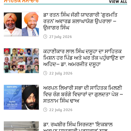
ਸਾਹਿਤਕ ਸਮਾਚਾਰ
VIEW ALL
ਡਾ ਰਤਨ ਸਿੰਘ ਜੱਗੀ ਯਾਦਗਾਰੀ ‘ਗੁਰਮਤਿ
ਰਤਨ’ ਅਵਾਰਡ ਸ਼ਲਾਘਾਯੋਗ ਉਪਰਾਲਾ —
ਉਜਾਗਰ ਸਿੰਘ
27 July 2026
ਕਹਾਣੀਕਾਰ ਲਾਲ ਸਿੰਘ ਦਸੂਹਾ ਦਾ ਸਾਹਿਤਕ
ਮਿਸ਼ਨ ਹਰ ਪਿੰਡ ਅਤੇ ਘਰ ਤੱਕ ਪਹੁੰਚਾਉਣ ਦਾ
ਅਹਿਦ— ਡਾ. ਅਮਰਜੀਤ ਦਸੂਹਾ
22 July 2026
ਅਰਪਨ ਲਿਖਾਰੀ ਸਭਾ ਦੀ ਸਾਹਿਤਕ ਮਿਲਣੀ
ਵਿਚ ਰੰਗ ਬਰੰਗੇ ਵਿਚਾਰਾਂ ਦਾ ਗੁਲਦਤਾ ਪੇਸ਼ —
ਸਤਨਾਮ ਸਿੰਘ ਢਾਅ
22 July 2026
ਡਾ. ਰਘਬੀਰ ਸਿੰਘ ਸਿਰਜਣਾ ‘ਇਕਬਾਲ
ਅਰਪਨ ਯਾਦਗਾਰੀ ਪੁਰਸਕਾਰ’ ਨਾਲ਼