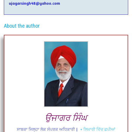
ujagarsingh48@yahoo.com
About the author
ਉਜਾਗਰ ਸਿੰਘ
ਸਾਬਕਾ ਜਿਲ੍ਹਾ ਲੋਕ ਸੰਪਰਕ ਅਧਿਕਾਰੀ
|
+ ਲਿਖਾਰੀ ਵਿੱਚ ਛਪੀਆਂ