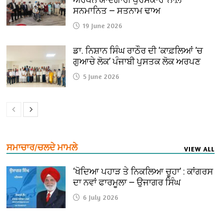
ਸਨਮਾਨਿਤ — ਸਤਨਾਮ ਢਾਅ
19 June 2026
ਡਾ. ਨਿਸ਼ਾਨ ਸਿੰਘ ਰਾਠੌਰ ਦੀ ‘ਕਾਫ਼ਲਿਆਂ ’ਚ
ਗੁਆਚੇ ਲੋਕ’ ਪੰਜਾਬੀ ਪੁਸਤਕ ਲੋਕ ਅਰਪਣ
5 June 2026
ਸਮਾਚਾਰ/ਚਲਦੇ ਮਾਮਲੇ
VIEW ALL
‘ਖੋਦਿਆ ਪਹਾੜ ਤੇ ਨਿਕਲਿਆ ਚੂਹਾ’ : ਕਾਂਗਰਸ
ਦਾ ਨਵਾਂ ਫਾਰਮੂਲਾ — ਉਜਾਗਰ ਸਿੰਘ
6 July 2026