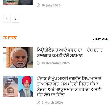
19 July 2026
ਸਮਾਜਕ
VIEW ALL
ਨਿਊਜ਼ੀਲੈਂਡ ਤੋਂ ਆਏ ਵਫ਼ਦ ਦਾ — ਦੇਸ਼ ਭਗਤ
ਯਾਦਗਾਰ ਕਮੇਟੀ ਵੱਲੋਂ ਸਨਮਾਨ
14 December 2025
ਪੰਜਾਬ ਦੇ ਮੁੱਖ ਮੰਤਰੀ ਭਗਵੰਤ ਸਿੰਘ ਮਾਨ ਦੇ
ਨਾਂਅ ਖੁੱਲਾ ਖ਼ੱਤ–ਮੁੱਖ ਮੰਤਰੀ ਸਿਹਤ ਬੀਮਾ
ਯੋਜਨਾ ਅਤੇ ਆਯੁਸ਼ਮਾਨ ਕਾਰਡ ਦਾ ਅਸਲੀ
ਸੱਚ-ਕੱਚ ਦਾ ਚਿੱਠਾ
6 March 2024