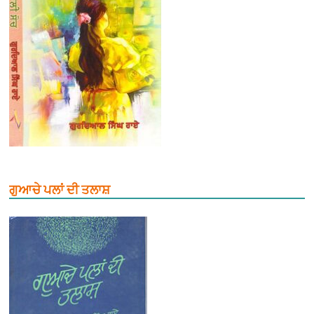
ਗੁਆਚੇ ਪਲਾਂ ਦੀ ਤਲਾਸ਼