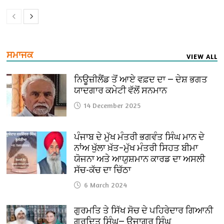
ਸਮਾਜਕ
VIEW ALL
ਨਿਊਜ਼ੀਲੈਂਡ ਤੋਂ ਆਏ ਵਫ਼ਦ ਦਾ — ਦੇਸ਼ ਭਗਤ
ਯਾਦਗਾਰ ਕਮੇਟੀ ਵੱਲੋਂ ਸਨਮਾਨ
14 December 2025
ਪੰਜਾਬ ਦੇ ਮੁੱਖ ਮੰਤਰੀ ਭਗਵੰਤ ਸਿੰਘ ਮਾਨ ਦੇ
ਨਾਂਅ ਖੁੱਲਾ ਖ਼ੱਤ–ਮੁੱਖ ਮੰਤਰੀ ਸਿਹਤ ਬੀਮਾ
ਯੋਜਨਾ ਅਤੇ ਆਯੁਸ਼ਮਾਨ ਕਾਰਡ ਦਾ ਅਸਲੀ
ਸੱਚ-ਕੱਚ ਦਾ ਚਿੱਠਾ
6 March 2024
ਗੁਰਮਤਿ ਤੇ ਸਿੱਖ ਸੋਚ ਦੇ ਪਹਿਰੇਦਾਰ ਗਿਆਨੀ
ਗੁਰਦਿਤ ਸਿੰਘ— ਉਜਾਗਰ ਸਿੰਘ