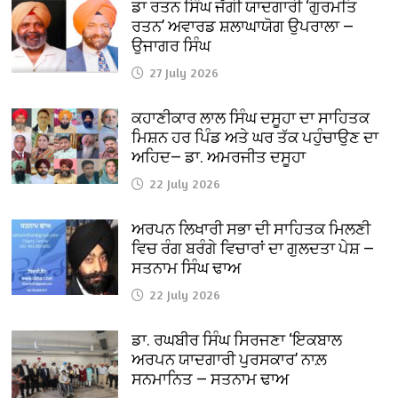
ਡਾ ਰਤਨ ਸਿੰਘ ਜੱਗੀ ਯਾਦਗਾਰੀ ‘ਗੁਰਮਤਿ
ਰਤਨ’ ਅਵਾਰਡ ਸ਼ਲਾਘਾਯੋਗ ਉਪਰਾਲਾ —
ਉਜਾਗਰ ਸਿੰਘ
27 July 2026
ਕਹਾਣੀਕਾਰ ਲਾਲ ਸਿੰਘ ਦਸੂਹਾ ਦਾ ਸਾਹਿਤਕ
ਮਿਸ਼ਨ ਹਰ ਪਿੰਡ ਅਤੇ ਘਰ ਤੱਕ ਪਹੁੰਚਾਉਣ ਦਾ
ਅਹਿਦ— ਡਾ. ਅਮਰਜੀਤ ਦਸੂਹਾ
22 July 2026
ਅਰਪਨ ਲਿਖਾਰੀ ਸਭਾ ਦੀ ਸਾਹਿਤਕ ਮਿਲਣੀ
ਵਿਚ ਰੰਗ ਬਰੰਗੇ ਵਿਚਾਰਾਂ ਦਾ ਗੁਲਦਤਾ ਪੇਸ਼ —
ਸਤਨਾਮ ਸਿੰਘ ਢਾਅ
22 July 2026
ਡਾ. ਰਘਬੀਰ ਸਿੰਘ ਸਿਰਜਣਾ ‘ਇਕਬਾਲ
ਅਰਪਨ ਯਾਦਗਾਰੀ ਪੁਰਸਕਾਰ’ ਨਾਲ਼
ਸਨਮਾਨਿਤ — ਸਤਨਾਮ ਢਾਅ