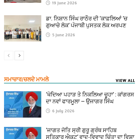
19 June 2026
ਡਾ. ਨਿਸ਼ਾਨ ਸਿੰਘ ਰਾਠੌਰ ਦੀ ‘ਕਾਫ਼ਲਿਆਂ ’ਚ
ਗੁਆਚੇ ਲੋਕ’ ਪੰਜਾਬੀ ਪੁਸਤਕ ਲੋਕ ਅਰਪਣ
5 June 2026
ਸਮਾਚਾਰ/ਚਲਦੇ ਮਾਮਲੇ
VIEW ALL
‘ਖੋਦਿਆ ਪਹਾੜ ਤੇ ਨਿਕਲਿਆ ਚੂਹਾ’ : ਕਾਂਗਰਸ
ਦਾ ਨਵਾਂ ਫਾਰਮੂਲਾ — ਉਜਾਗਰ ਸਿੰਘ
6 July 2026
‘ਜਾਗਤ ਜੋਤਿ ਸ੍ਰੀ ਗੁਰੂ ਗ੍ਰੰਥ ਸਾਹਿਬ
ਸਤਿਕਾਰ ਐਕਟ’ ਵਾਦ-ਵਿਵਾਦ ਚਿੰਤਾ ਦਾ ਵਿਸ਼ਾ