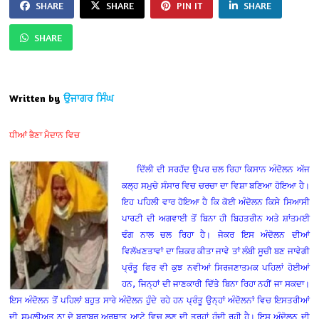
SHARE
SHARE
PIN IT
SHARE
SHARE
Written by
ਉਜਾਗਰ ਸਿੰਘ
ਧੀਆਂ ਭੈਣਾ ਮੈਦਾਨ ਵਿਚ
ਦਿੱਲੀ ਦੀ ਸਰਹੱਦ ਉਪਰ ਚਲ ਰਿਹਾ ਕਿਸਾਨ ਅੰਦੋਲਨ ਅੱਜ
ਕਲ੍ਹ ਸਮੁਚੇ ਸੰਸਾਰ ਵਿਚ ਚਰਚਾ ਦਾ ਵਿਸ਼ਾ ਬਣਿਆ ਹੋਇਆ ਹੈ।
ਇਹ ਪਹਿਲੀ ਵਾਰ ਹੋਇਆ ਹੈ ਕਿ ਕੋਈ ਅੰਦੋਲਨ ਕਿਸੇ ਸਿਆਸੀ
ਪਾਰਟੀ ਦੀ ਅਗਵਾਈ ਤੋਂ ਬਿਨਾ ਹੀ ਬਿਹਤਰੀਨ ਅਤੇ ਸ਼ਾਂਤਮਈ
ਢੰਗ ਨਾਲ ਚਲ ਰਿਹਾ ਹੈ। ਜੇਕਰ ਇਸ ਅੰਦੋਲਨ ਦੀਆਂ
ਵਿਲੱਖਣਤਾਵਾਂ ਦਾ ਜ਼ਿਕਰ ਕੀਤਾ ਜਾਵੇ ਤਾਂ ਲੰਬੀ ਸੂਚੀ ਬਣ ਜਾਵੇਗੀ
ਪ੍ਰੰਤੂ ਫਿਰ ਵੀ ਕੁਝ ਨਵੀਆਂ ਸਿਰਜਣਾਤਮਕ ਪਹਿਲਾਂ ਹੋਈਆਂ
ਹਨ, ਜਿਨ੍ਹਾਂ ਦੀ ਜਾਣਕਾਰੀ ਦਿੱਤੇ ਬਿਨਾ ਰਿਹਾ ਨਹੀਂ ਜਾ ਸਕਦਾ।
ਇਸ ਅੰਦੋਲਨ ਤੋਂ ਪਹਿਲਾਂ ਬਹੁਤ ਸਾਰੇ ਅੰਦੋਲਨ ਹੁੰਦੇ ਰਹੇ ਹਨ ਪ੍ਰੰਤੂ ਉਨ੍ਹਾਂ ਅੰਦੋਲਨਾਂ ਵਿਚ ਇਸਤਰੀਆਂ
ਦੀ ਸ਼ਮੂਲੀਅਤ ਨਾ ਦੇ ਬਰਾਬਰ ਅਰਥਾਤ ਆਟੇ ਵਿਚ ਲੂਣ ਦੀ ਤਰ੍ਹਾਂ ਹੁੰਦੀ ਰਹੀ ਹੈ। ਇਸ ਅੰਦੋਲਨ ਦੀ