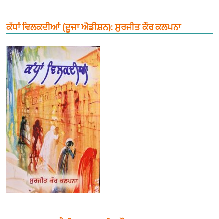
ਕੰਧਾਂ ਵਿਲਕਦੀਆਂ (ਦੂਜਾ ਐਡੀਸ਼ਨ): ਸੁਰਜੀਤ ਕੌਰ ਕਲਪਨਾ