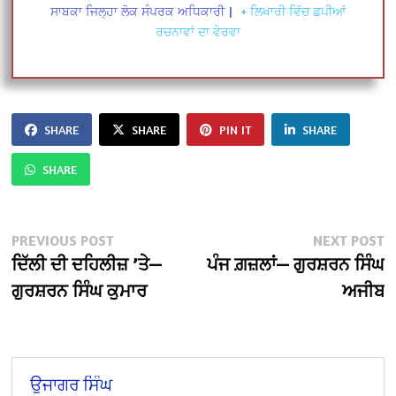
ਸਾਬਕਾ ਜਿਲ੍ਹਾ ਲੋਕ ਸੰਪਰਕ ਅਧਿਕਾਰੀ
|
+ ਲਿਖਾਰੀ ਵਿੱਚ ਛਪੀਆਂ
ਰਚਨਾਵਾਂ ਦਾ ਵੇਰਵਾ
SHARE
SHARE
PIN IT
SHARE
SHARE
Post
Previous
N
PREVIOUS POST
NEXT POST
post:
po
ਦਿੱਲੀ ਦੀ ਦਹਿਲੀਜ਼ ’ਤੇ—
ਪੰਜ ਗ਼ਜ਼ਲਾਂ— ਗੁਰਸ਼ਰਨ ਸਿੰਘ
navigation
ਗੁਰਸ਼ਰਨ ਸਿੰਘ ਕੁਮਾਰ
ਅਜੀਬ
ਉਜਾਗਰ ਸਿੰਘ