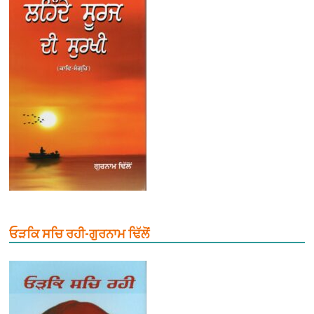
ਓੜਕਿ ਸਚਿ ਰਹੀ-ਗੁਰਨਾਮ ਢਿੱਲੋਂ