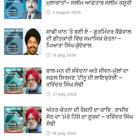
ਮੁਲਾਕਾਤਾਂ— ਸਲੀਮ ਆਫ਼ਤਾਬ ਸਲੀਮ ਕਸੂਰੀ
3 August 2026
ਸਾਡੀ ਜਾਨ ‘ਤੇ ਬਣੀ ਏ – ਗੁਰਮਿੰਦਰ ਕੈਂਡੋਵਾਲ
ਦੀ ਗੀਤਕਾਰੀ ਵਿੱਚ ਸਮਾਜਿਕ ਚੇਤਨਾ —
ਪਿਆਰਾ ਸਿੰਘ ਕੁੱਦੋਵਾਲ
31 July 2026
ਬਾਲ-ਮਨ ਦੀ ਸੰਵੇਦਨਾ ਅਤੇ ਜੀਵਨ-ਮੁੱਲਾਂ ਦਾ
ਸਫ਼ਲ ਸਿਰਜਣ ‘ਟੀਨੂ ਦੀ ਲਾਇਬ੍ਰੇਰੀ’ —
ਰਵਿੰਦਰ ਸਿੰਘ ਸੋਢੀ
27 July 2026
ਅੰਤਰ-ਚੇਤਨਾ ਦੀ ਰੌਸ਼ਨੀ ਦਾ ਕਾਵਿ : ਰਾਜੀਵ
ਸੇਠ ਦਾ ‘ਮੇਰੇ ਹਿੱਸੇ ਦਾ ਸੂਰਜ’ — ਰਵਿੰਦਰ ਸਿੰਘ
ਸੋਢੀ
19 July 2026