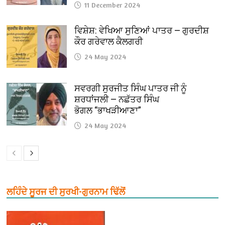
11 December 2024
ਵਿਸ਼ੇਸ਼: ਵੇਖਿਆ ਸੁਣਿਆਂ ਪਾਤਰ — ਗੁਰਦੀਸ਼
ਕੌਰ ਗਰੇਵਾਲ ਕੈਲਗਰੀ
24 May 2024
ਸਵਰਗੀ ਸੁਰਜੀਤ ਸਿੰਘ ਪਾਤਰ ਜੀ ਨੂੰ
ਸ਼ਰਧਾਂਜਲੀ — ਨਛੱਤਰ ਸਿੰਘ
ਭੋਗਲ “ਭਾਖੜੀਆਣਾ”
24 May 2024
ਲਹਿੰਦੇ ਸੂਰਜ ਦੀ ਸੁਰਖੀ-ਗੁਰਨਾਮ ਢਿੱਲੋਂ