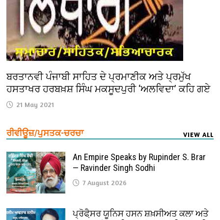
ਬਰਤਾਨਵੀ ਪੰਜਾਬੀ ਸਾਹਿਤ ਦੇ ਪ੍ਰਮਾਣੀਕ ਅਤੇ ਪ੍ਰਮੁੱਖ
ਹਸਤਾਖਰ ਹਰਬਖ਼ਸ਼ ਸਿੰਘ ਮਕਸੂਦਪੁਰੀ ‘ਅਲਵਿਦਾ’ ਕਹਿ ਗਏ
21 May 2021
ਰੀਵੀਊਜ਼/ਪੁਸਤਕ-ਚਰਚਾ
VIEW ALL
An Empire Speaks by Rupinder S. Brar
— Ravinder Singh Sodhi
7 August 2026
ਪ੍ਰੋਫੈ਼ਸਰ ਯੂਨਿਸ ਹਸਨ ਸ਼ਖ਼ਸੀਅਤ ਕਲਾ ਅਤੇ