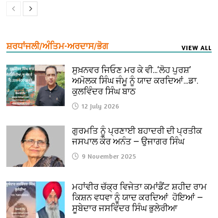
ਸ਼ਰਧਾਂਜਲੀ/ਅੰਤਿਮ-ਅਰਦਾਸ/ਭੋਗ
VIEW ALL
ਸੁਖ਼ਨਵਰ ਜਿਓਣ ਮਰ ਕੇ ਵੀ…‘ਲੋਹ ਪੁਰਸ਼’
ਅਮੋਲਕ ਸਿੰਘ ਜੰਮੂ ਨੂੰ ਯਾਦ ਕਰਦਿਆਂ…ਡਾ.
ਕੁਲਵਿੰਦਰ ਸਿੰਘ ਬਾਠ
12 July 2026
ਗੁਰਮਤਿ ਨੂੰ ਪ੍ਰਣਾਈ ਬਹਾਦਰੀ ਦੀ ਪ੍ਰਤੀਕ
ਜਸਪਾਲ ਕੌਰ ਅਨੰਤ — ਉਜਾਗਰ ਸਿੰਘ
9 November 2025
ਮਹਾਂਵੀਰ ਚੱਕ੍ਰ ਵਿਜੇਤਾ ਕਮਾਂਡੈਂਟ ਸ਼ਹੀਦ ਰਾਮ
ਕਿਸ਼ਨ ਵਧਵਾ ਨੂੰ ਯਾਦ ਕਰਦਿਆਂ ਹੋਇਆਂ —
ਸੂਬੇਦਾਰ ਜਸਵਿੰਦਰ ਸਿੰਘ ਭੁਲੇਰੀਆ