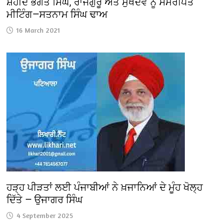
ਸ਼ਹੀਦ ਭਗਤ ਸਿੰਘ, ਰਾਜਗੁਰੂ ਅਤੇ ਸੁਖਦੇਵ ਨੂੰ ਸਮਰਪਿਤ
ਮੀਟਿੰਗ—ਸਤਨਾਮ ਸਿੰਘ ਢਾਅ
16 March 2021
ਹੜ੍ਹ ਪੀੜਤਾਂ ਲਈ ਪੰਜਾਬੀਆਂ ਨੇ ਖ਼ਜਾਨਿਆਂ ਦੇ ਮੂੰਹ ਖੋਲ੍ਹ
ਦਿੱਤੇ — ਉਜਾਗਰ ਸਿੰਘ
4 September 2025