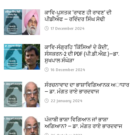
ਕਾਵਿ-ਪੁਸਤਕ ‘ਰਾਵਣ ਹੀ ਰਾਵਣ’ ਦੀ
ਪੀਡੀਐਫ — ਰਵਿੰਦਰ ਸਿੰਘ ਸੋਢੀ
17 December 2024
ਕਾਵਿ-ਸੰਗ੍ਰਹਿ ‘ਕਿੱਸਿਆਂ ਦੇ ਕੈਦੀ’,
ਸੰਸਕਰਨ-2 ਦੀ PDF (ਪੀ.ਡੀ.ਐਫ਼.)—ਡਾ.
ਸੁਖਪਾਲ ਸੰਘੇੜਾ
16 December 2024
ਸੰਰਚਨਾਵਾਦ ਦਾ ਭਾਸ਼ਾਵਿਗਿਆਨਕ ਅਾਧਾਰ
— ਡਾ. ਮੰਗਤ ਰਾਏ ਭਾਰਦਵਾਜ
22 January 2024
ਪੰਜਾਬੀ ਭਾਸ਼ਾ ਵਿਗਿਆਨ ਜਾਂ ਭਾਸ਼ਾ
ਅਗਿਆਨ? — ਡਾ. ਮੰਗਤ ਰਾਏ ਭਾਰਦਵਾਜ