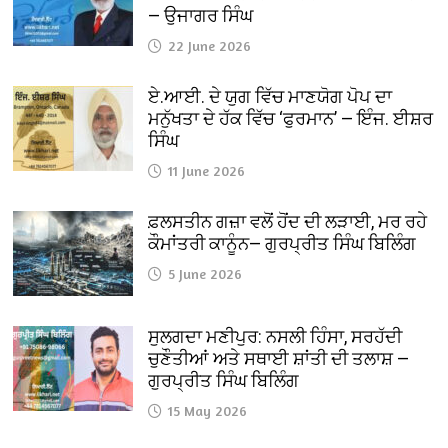
— ਉਜਾਗਰ ਸਿੰਘ
22 June 2026
ਏ.ਆਈ. ਦੇ ਯੁਗ ਵਿੱਚ ਮਾਣਯੋਗ ਪੋਪ ਦਾ
ਮਨੁੱਖਤਾ ਦੇ ਹੱਕ ਵਿੱਚ ‘ਫੁਰਮਾਨ’ — ਇੰਜ. ਈਸ਼ਰ
ਸਿੰਘ
11 June 2026
ਫ਼ਲਸਤੀਨ ਗਜ਼ਾ ਵਲੋਂ ਹੋਂਦ ਦੀ ਲੜਾਈ, ਮਰ ਰਹੇ
ਕੌਮਾਂਤਰੀ ਕਾਨੂੰਨ— ਗੁਰਪ੍ਰੀਤ ਸਿੰਘ ਬਿਲਿੰਗ
5 June 2026
ਸੁਲਗਦਾ ਮਣੀਪੁਰ: ਨਸਲੀ ਹਿੰਸਾ, ਸਰਹੱਦੀ
ਚੁਣੌਤੀਆਂ ਅਤੇ ਸਥਾਈ ਸ਼ਾਂਤੀ ਦੀ ਤਲਾਸ਼ —
ਗੁਰਪ੍ਰੀਤ ਸਿੰਘ ਬਿਲਿੰਗ
15 May 2026