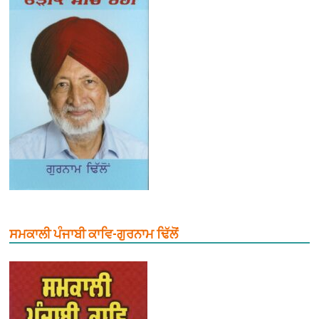
ਸਮਕਾਲੀ ਪੰਜਾਬੀ ਕਾਵਿ-ਗੁਰਨਾਮ ਢਿੱਲੋਂ