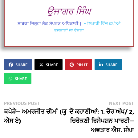
ਉਜਾਗਰ ਸਿੰਘ
ਸਾਬਕਾ ਜਿਲ੍ਹਾ ਲੋਕ ਸੰਪਰਕ ਅਧਿਕਾਰੀ
|
+ ਲਿਖਾਰੀ ਵਿੱਚ ਛਪੀਆਂ
ਰਚਨਾਵਾਂ ਦਾ ਵੇਰਵਾ
SHARE
SHARE
PIN IT
SHARE
SHARE
Post
Previous
N
PREVIOUS POST
NEXT POST
post:
po
ਥਪੇੜੇ— ਅਮਰਜੀਤ ਚੀਮਾਂ (ਯੂ
ਦੋ ਕਹਾਣੀਆਂ: 1. ਚੋਰ ਅੱਖ/ 2,
navigation
ਐੱਸ ਏ)
ਚਿਰੋਕਣੀ ਰਿਸੈਪਸ਼ਨ ਪਾਰਟੀ—
ਅਵਤਾਰ ਐਸ. ਸੰਘਾ