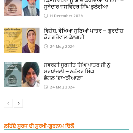
ਕਿਸ਼ਨ ਵਧਵਾ ਨੂੰ ਯਾਦ ਕਰਦਿਆਂ ਹੋਇਆਂ —
ਸੂਬੇਦਾਰ ਜਸਵਿੰਦਰ ਸਿੰਘ ਭੁਲੇਰੀਆ
11 December 2024
ਵਿਸ਼ੇਸ਼: ਵੇਖਿਆ ਸੁਣਿਆਂ ਪਾਤਰ — ਗੁਰਦੀਸ਼
ਕੌਰ ਗਰੇਵਾਲ ਕੈਲਗਰੀ
24 May 2024
ਸਵਰਗੀ ਸੁਰਜੀਤ ਸਿੰਘ ਪਾਤਰ ਜੀ ਨੂੰ
ਸ਼ਰਧਾਂਜਲੀ — ਨਛੱਤਰ ਸਿੰਘ
ਭੋਗਲ “ਭਾਖੜੀਆਣਾ”
24 May 2024
ਲਹਿੰਦੇ ਸੂਰਜ ਦੀ ਸੁਰਖੀ-ਗੁਰਨਾਮ ਢਿੱਲੋਂ