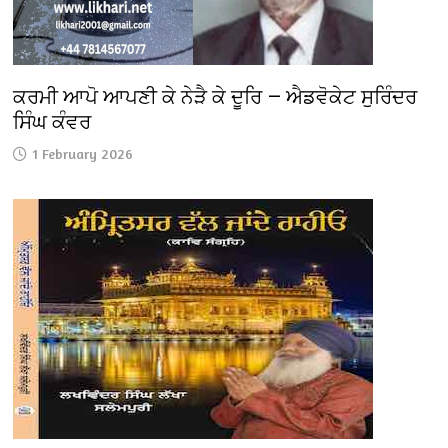
ਕਰਮੀ ਆਪੋ ਆਪਣੀ ਕੇ ਨੇੜੈ ਕੇ ਦੂਰਿ — ਐਡਵੋਕੇਟ ਸੁਰਿੰਦਰ
ਸਿੰਘ ਕੰਵਰ
1 February 2026