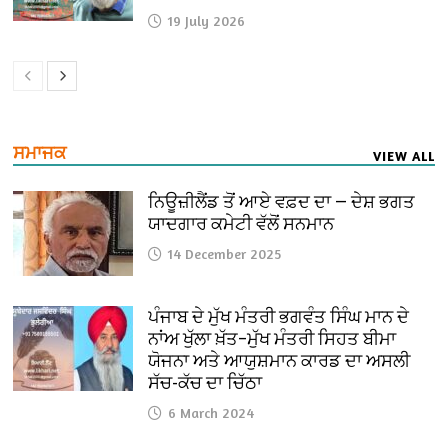
19 July 2026
ਸਮਾਜਕ
VIEW ALL
ਨਿਊਜ਼ੀਲੈਂਡ ਤੋਂ ਆਏ ਵਫ਼ਦ ਦਾ — ਦੇਸ਼ ਭਗਤ
ਯਾਦਗਾਰ ਕਮੇਟੀ ਵੱਲੋਂ ਸਨਮਾਨ
14 December 2025
ਪੰਜਾਬ ਦੇ ਮੁੱਖ ਮੰਤਰੀ ਭਗਵੰਤ ਸਿੰਘ ਮਾਨ ਦੇ
ਨਾਂਅ ਖੁੱਲਾ ਖ਼ੱਤ–ਮੁੱਖ ਮੰਤਰੀ ਸਿਹਤ ਬੀਮਾ
ਯੋਜਨਾ ਅਤੇ ਆਯੁਸ਼ਮਾਨ ਕਾਰਡ ਦਾ ਅਸਲੀ
ਸੱਚ-ਕੱਚ ਦਾ ਚਿੱਠਾ
6 March 2024