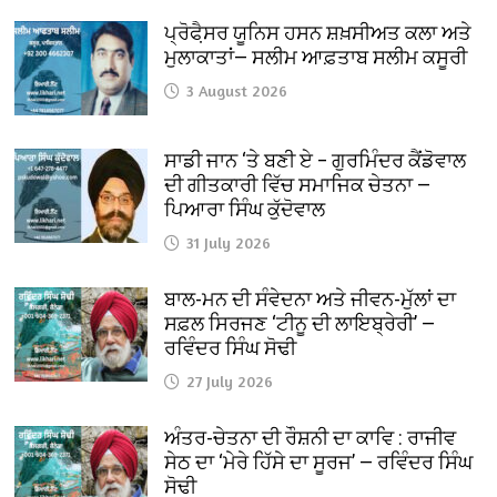
ਪ੍ਰੋਫੈ਼ਸਰ ਯੂਨਿਸ ਹਸਨ ਸ਼ਖ਼ਸੀਅਤ ਕਲਾ ਅਤੇ
ਮੁਲਾਕਾਤਾਂ— ਸਲੀਮ ਆਫ਼ਤਾਬ ਸਲੀਮ ਕਸੂਰੀ
3 August 2026
ਸਾਡੀ ਜਾਨ ‘ਤੇ ਬਣੀ ਏ – ਗੁਰਮਿੰਦਰ ਕੈਂਡੋਵਾਲ
ਦੀ ਗੀਤਕਾਰੀ ਵਿੱਚ ਸਮਾਜਿਕ ਚੇਤਨਾ —
ਪਿਆਰਾ ਸਿੰਘ ਕੁੱਦੋਵਾਲ
31 July 2026
ਬਾਲ-ਮਨ ਦੀ ਸੰਵੇਦਨਾ ਅਤੇ ਜੀਵਨ-ਮੁੱਲਾਂ ਦਾ
ਸਫ਼ਲ ਸਿਰਜਣ ‘ਟੀਨੂ ਦੀ ਲਾਇਬ੍ਰੇਰੀ’ —
ਰਵਿੰਦਰ ਸਿੰਘ ਸੋਢੀ
27 July 2026
ਅੰਤਰ-ਚੇਤਨਾ ਦੀ ਰੌਸ਼ਨੀ ਦਾ ਕਾਵਿ : ਰਾਜੀਵ
ਸੇਠ ਦਾ ‘ਮੇਰੇ ਹਿੱਸੇ ਦਾ ਸੂਰਜ’ — ਰਵਿੰਦਰ ਸਿੰਘ
ਸੋਢੀ