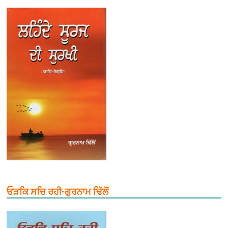
ਓੜਕਿ ਸਚਿ ਰਹੀ-ਗੁਰਨਾਮ ਢਿੱਲੋਂ