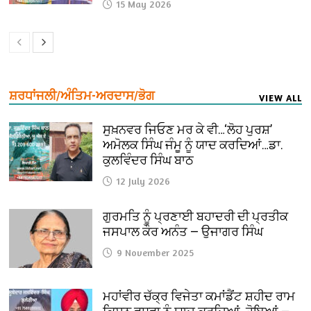
15 May 2026
ਸ਼ਰਧਾਂਜਲੀ/ਅੰਤਿਮ-ਅਰਦਾਸ/ਭੋਗ
VIEW ALL
ਸੁਖ਼ਨਵਰ ਜਿਓਣ ਮਰ ਕੇ ਵੀ…‘ਲੋਹ ਪੁਰਸ਼’
ਅਮੋਲਕ ਸਿੰਘ ਜੰਮੂ ਨੂੰ ਯਾਦ ਕਰਦਿਆਂ…ਡਾ.
ਕੁਲਵਿੰਦਰ ਸਿੰਘ ਬਾਠ
12 July 2026
ਗੁਰਮਤਿ ਨੂੰ ਪ੍ਰਣਾਈ ਬਹਾਦਰੀ ਦੀ ਪ੍ਰਤੀਕ
ਜਸਪਾਲ ਕੌਰ ਅਨੰਤ — ਉਜਾਗਰ ਸਿੰਘ
9 November 2025
ਮਹਾਂਵੀਰ ਚੱਕ੍ਰ ਵਿਜੇਤਾ ਕਮਾਂਡੈਂਟ ਸ਼ਹੀਦ ਰਾਮ